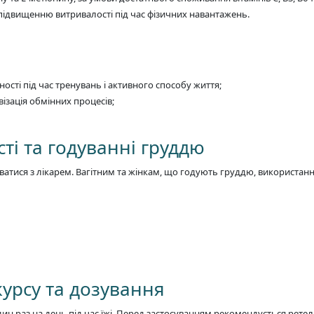
 підвищенню витривалості під час фізичних навантажень.
ості під час тренувань і активного способу життя;
ізація обмінних процесів;
ті та годуванні груддю
атися з лікарем. Вагітним та жінкам, що годують груддю, використан
курсу та дозування
дин раз на день під час їжі. Перед застосуванням рекомендується ретел