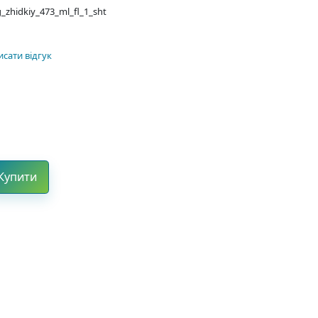
g_zhidkiy_473_ml_fl_1_sht
сати відгук
Купити