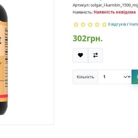
Артикул: solgar_l-karnitin_1500_m
Наявність:
Наявність невідома
0 відгуків
/
Напи
302грн.
Кількість