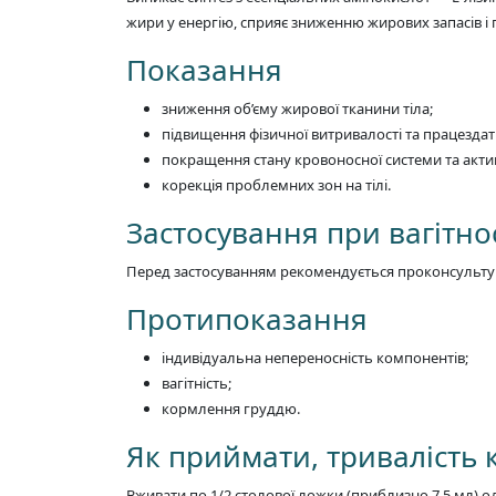
жири у енергію, сприяє зниженню жирових запасів і
Показання
зниження об’єму жирової тканини тіла;
підвищення фізичної витривалості та працездатн
покращення стану кровоносної системи та актив
корекція проблемних зон на тілі.
Застосування при вагітнос
Перед застосуванням рекомендується проконсультув
Протипоказання
індивідуальна непереносність компонентів;
вагітність;
кормлення груддю.
Як приймати, тривалість 
Вживати по 1/2 столової ложки (приблизно 7.5 мл) о