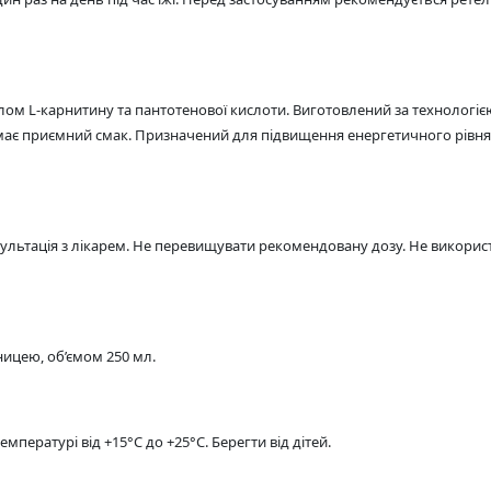
м L-карнитину та пантотенової кислоти. Виготовлений за технологією 
має приємний смак. Призначений для підвищення енергетичного рівня,
льтація з лікарем. Не перевищувати рекомендовану дозу. Не використ
ицею, об’ємом 250 мл.
емпературі від +15°C до +25°C. Берегти від дітей.