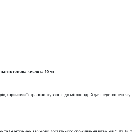
а
пантотенова кислота 10 мг
.
рів, сприяючи їх транспортуванню до мітохондрій для перетворення у 
 та L-метіонину, за умови достатнього споживання вітамінів C, B3, B6 т