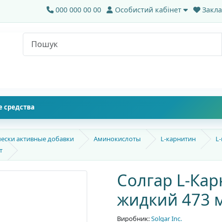
000 000 00 00
Особистий кабінет
Закла
 средства
ески активные добавки
Аминокислоты
L-карнитин
L
т
Солгар L-Кар
жидкий 473 м
Виробник:
Solgar Inc.