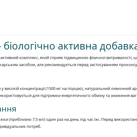
– біологічно активна добавк
 активний комплекс, який сприяє підвищенню фізичної витривалості, 
карським засобом, але рекомендується перед застосуванням проконсул
н у високій концентрації (1500 мг на порцію), натуральний лимонний 
використовується для підтримки енергетичного обміну та зниження ваг
ання
ки (приблизно 7.5 мл) один раз на день під час їжі. Перед використа
ндивідуальних потреб.