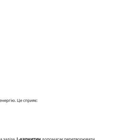
енергію. Це сприяє:
а заліза.
L-карнитин
допомагає перетворювати