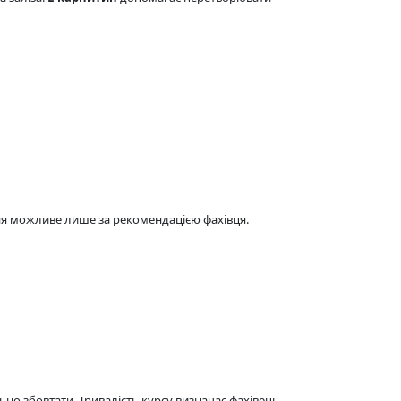
ня можливе лише за рекомендацією фахівця.
ьно збовтати. Тривалість курсу визначає фахівець