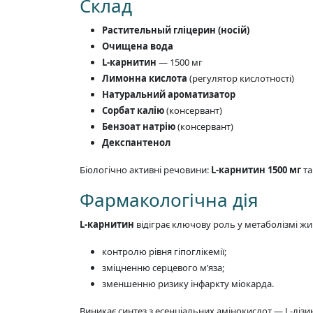
Склад
Растительный гліцерин (носій)
Очищена вода
L-карнитин
— 1500 мг
Лимонна кислота
(регулятор кислотності)
Натуральний ароматизатор
Сорбат калію
(консервант)
Бензоат натрію
(консервант)
Декспантенол
Біологічно активні речовини:
L-карнитин 1500 мг
т
Фармакологічна дія
L-карнитин
відіграє ключову роль у метаболізмі жи
контролю рівня гіпоглікемії;
зміцненню серцевого м’яза;
зменшенню ризику інфаркту міокарда.
Виникає синтез з есенціальних амінокислот — L-лізину