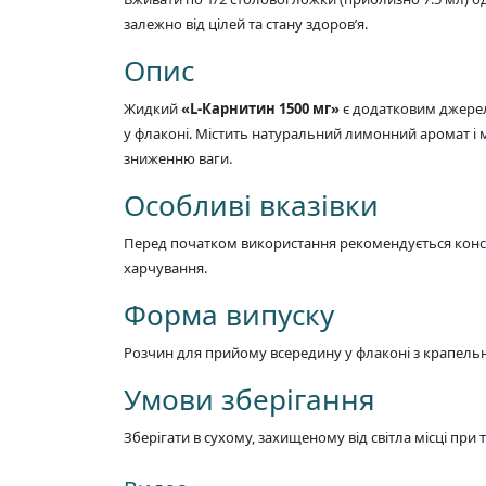
залежно від цілей та стану здоров’я.
Опис
Жидкий
«L-Карнитин 1500 мг»
є додатковим джерело
у флаконі. Містить натуральний лимонний аромат і 
зниженню ваги.
Особливі вказівки
Перед початком використання рекомендується консу
харчування.
Форма випуску
Розчин для прийому всередину у флаконі з крапельн
Умови зберігання
Зберігати в сухому, захищеному від світла місці при т