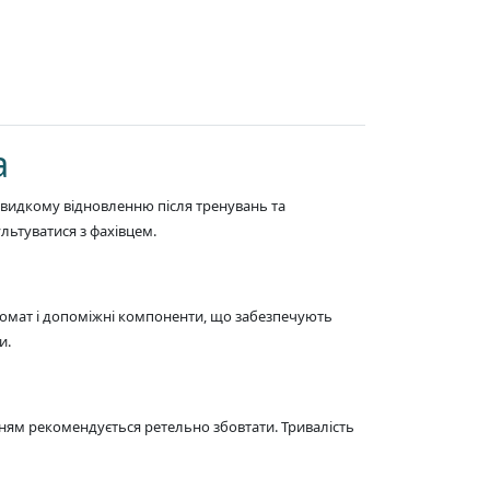
а
швидкому відновленню після тренувань та
ьтуватися з фахівцем.
аромат і допоміжні компоненти, що забезпечують
и.
нням рекомендується ретельно збовтати. Тривалість