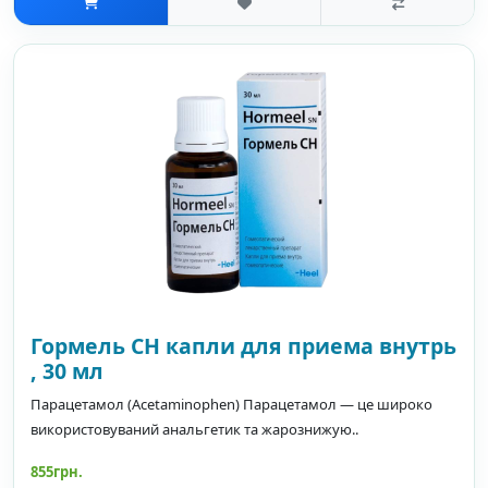
Гормель СН капли для приема внутрь
, 30 мл
Парацетамол (Acetaminophen) Парацетамол — це широко
використовуваний анальгетик та жарознижую..
855грн.