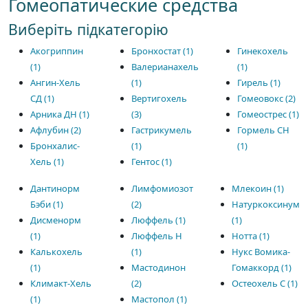
Гомеопатические средства
Виберіть підкатегорію
Акогриппин
Бронхостат (1)
Гинекохель
(1)
Валерианахель
(1)
Ангин-Хель
(1)
Гирель (1)
СД (1)
Вертигохель
Гомеовокс (2)
Арника ДН (1)
(3)
Гомеострес (1)
Афлубин (2)
Гастрикумель
Гормель СН
Бронхалис-
(1)
(1)
Хель (1)
Гентос (1)
Дантинорм
Лимфомиозот
Млекоин (1)
Бэби (1)
(2)
Натуркоксинум
Дисменорм
Люффель (1)
(1)
(1)
Люффель Н
Нотта (1)
Калькохель
(1)
Нукс Вомика-
(1)
Мастодинон
Гомаккорд (1)
Климакт-Хель
(2)
Остеохель С (1)
(1)
Мастопол (1)