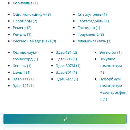
Коризалия (1)
Оциллококцинум (3)
Спаскупрель (1)
Псорилом (2)
Тартефедрель (1)
Ременс (2)
Тонзилар (1)
Ренель (1)
Траумель С (3)
Рескью Ремеди (Бах) (3)
Флеминга мазь (1)
Хелидониум-
Эдас-131 (2)
Энгистол (1)
гомаккорд (1)
Эдас-306 (1)
Эскулюс
Хепель (1)
Эдас-307М (1)
композитум
Цель Т (1)
Эдас-801 (1)
(1)
Эдас-111 (1)
ЭДАС-927 (1)
Эуфорбиум
Эдас-127 (1)
композитум
Назентропфен
С (1)