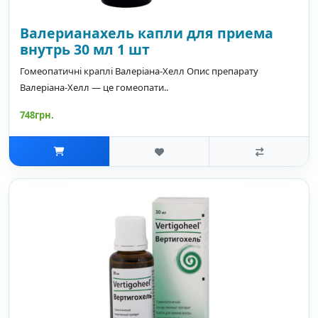
Валерианахель капли для приема
внутрь 30 мл 1 шт
Гомеопатичні краплі Валеріана-Хелл Опис препарату
Валеріана-Хелл — це гомеопати..
748грн.