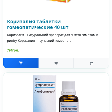
Коризалия таблетки
гомеопатические 40 шт
Коризалия – натуральний препарат для зняття симптомів
риніту Коризалия — сучасний гомеопат..
794грн.