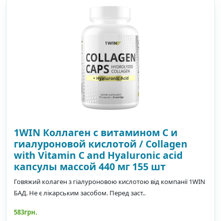
1WIN Коллаген с витамином С и
гиалуроновой кислотой / Сollagen
with Vitamin C and Hyaluronic acid
капсулы массой 440 мг 155 шт
Говяжий колаген з гіалуроновою кислотою від компанії 1WIN
БАД. Не є лікарським засобом. Перед заст..
583грн.