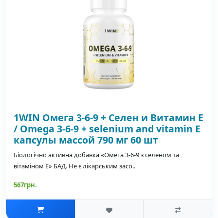
1WIN Oмега 3-6-9 + Селен и Витамин Е
/ Omega 3-6-9 + selenium and vitamin E
капсулы массой 790 мг 60 шт
Біологічно активна добавка «Омега 3-6-9 з селеном та
вітаміном Е» БАД. Не є лікарським засо..
567грн.