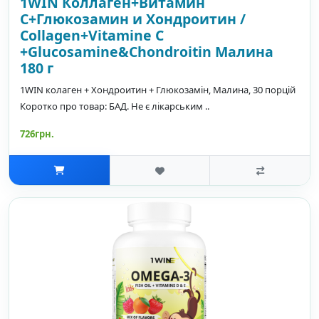
1WIN Коллаген+Витамин
С+Глюкозамин и Хондроитин /
Collagen+Vitamine C
+Glucosamine&Chondroitin Малина
180 г
1WIN колаген + Хондроитин + Глюкозамін, Малина, 30 порцій
Коротко про товар: БАД. Не є лікарським ..
726грн.