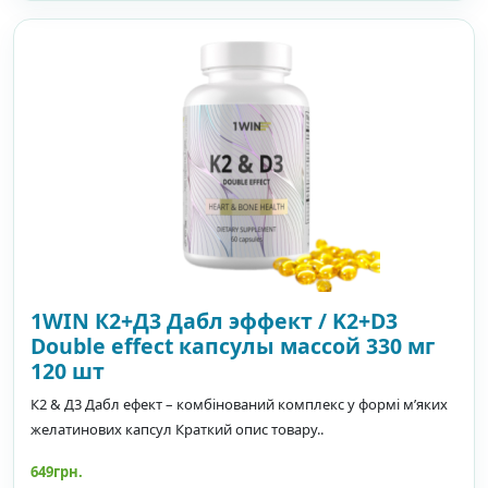
1WIN К2+Д3 Дабл эффект / K2+D3
Double effect капсулы массой 330 мг
120 шт
К2 & Д3 Дабл ефект – комбінований комплекс у формі м’яких
желатинових капсул Краткий опис товару..
649грн.