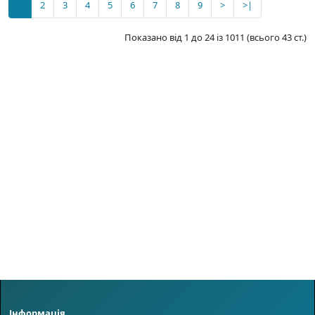
1
2
3
4
5
6
7
8
9
>
>|
Показано від 1 до 24 із 1011 (всього 43 ст.)
Інформація