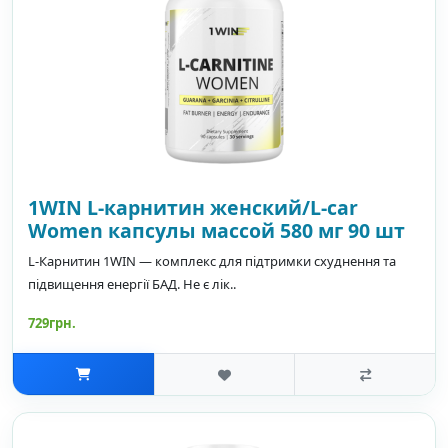
1WIN L-карнитин женский/L-car
Women капсулы массой 580 мг 90 шт
L-Карнитин 1WIN — комплекс для підтримки схуднення та
підвищення енергії БАД. Не є лік..
729грн.