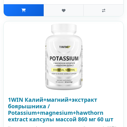
1WIN Калий+магний+экстракт
боярышника /
Potassium+magnesium+hawthorn
extract капсулы массой 860 мг 60 шт