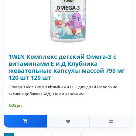
1WIN Комплекс детский Омега-З с
витаминами Е и Д Клубника
жевательные капсулы массой 790 мг
120 шт 120 шт
Omega 3 Kids 1WIN з вітамінами D і E для дітей Біологічно
активна добавка (БАД). Не є лікарським..
843грн.