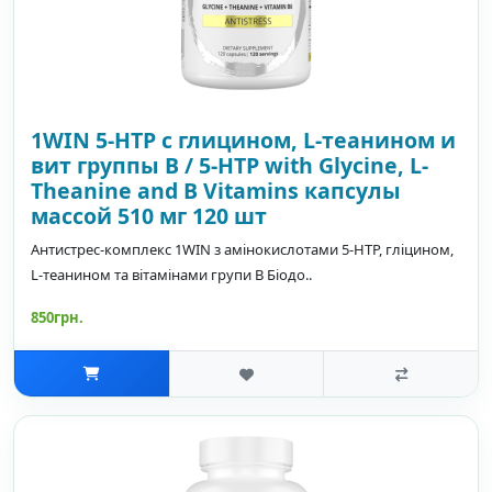
1WIN 5-HTP с глицином, L-теанином и
вит группы B / 5-HTP with Glycine, L-
Theanine and B Vitamins капсулы
массой 510 мг 120 шт
Антистрес-комплекс 1WIN з амінокислотами 5-HTP, гліцином,
L-теанином та вітамінами групи B Біодо..
850грн.