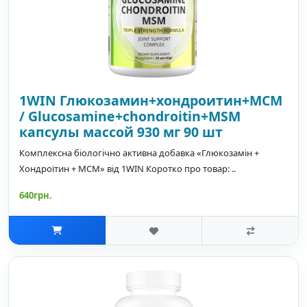
1WIN Глюкозамин+хондроитин+МСМ
/ Glucosamine+chondroitin+MSM
капсулы массой 930 мг 90 шт
Комплексна біологічно активна добавка «Глюкозамін +
Хондроїтин + МСМ» від 1WIN Коротко про товар: ..
640грн.