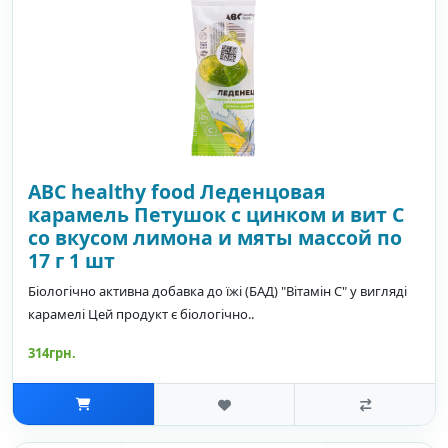
ABC healthy food Леденцовая
карамель Петушок с цинком и вит С
со вкусом лимона и мяты массой по
17 г 1 шт
Біологічно активна добавка до їжі (БАД) "Вітамін C" у вигляді
карамелі Цей продукт є біологічно..
314грн.