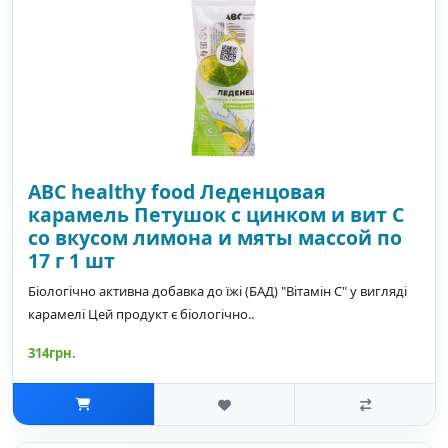
ABC healthy food Леденцовая
карамель Петушок с цинком и вит С
со вкусом лимона и мяты массой по
17 г 1 шт
Біологічно активна добавка до їжі (БАД) "Вітамін C" у вигляді
карамелі Цей продукт є біологічно..
314грн.