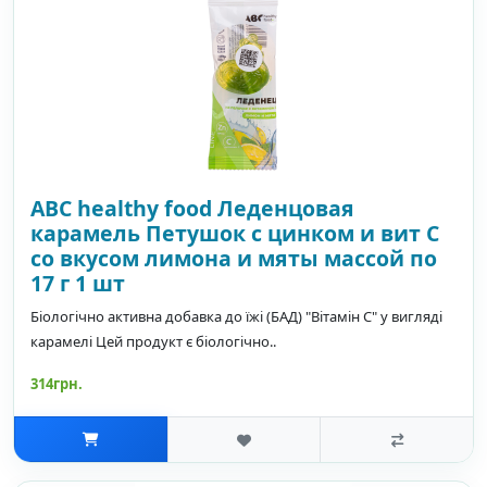
ABC healthy food Леденцовая
карамель Петушок с цинком и вит С
со вкусом лимона и мяты массой по
17 г 1 шт
Біологічно активна добавка до їжі (БАД) "Вітамін C" у вигляді
карамелі Цей продукт є біологічно..
314грн.