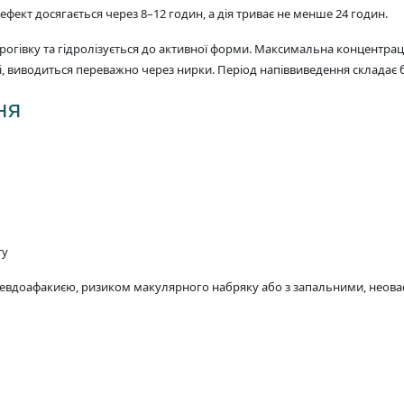
фект досягається через 8–12 годин, а дія триває не менше 24 годин.
гівку та гідролізується до активної форми. Максимальна концентрація
ці, виводиться переважно через нирки. Період напіввиведення складає 
ня
ту
, псевдоафакиєю, ризиком макулярного набряку або з запальними, н