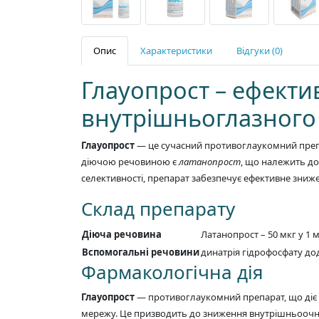
Опис
Характеристики
Відгуки (0)
Глауопрост – ефект
внутрішньоглазного
Глауопрост
— це сучасний противоглаукомний препа
діючою речовиною є
латанопрост
, що належить до
селективності, препарат забезпечує ефективне зни
Склад препарату
Діюча речовина
Латанопрост – 50 мкг у 1 
Вспомогальні речовини
динатрія гідрофосфату до
Фармакологічна дія
Глауопрост
— противоглаукомний препарат, що діє 
мережу. Це призводить до зниження внутрішньоочног