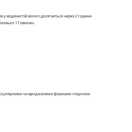
 у водянистій вологі досягається через 2 години
близько 17 хвилин.
еоваскулярними чи вродженими формами глаукоми