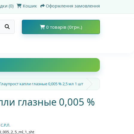
дки (0)
Кошик
Оформлення замовлення
0 товарів (0грн.)
Глаупрост капли глазные 0,005 % 2,5 мл 1 шт
пли глазные 0,005 %
.Р.Л.
0_005_2_5_ml_1_sht