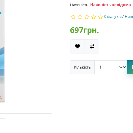
Наявність:
Наявність невідома
0 відгуків
/
Напи
697грн.
Кількість