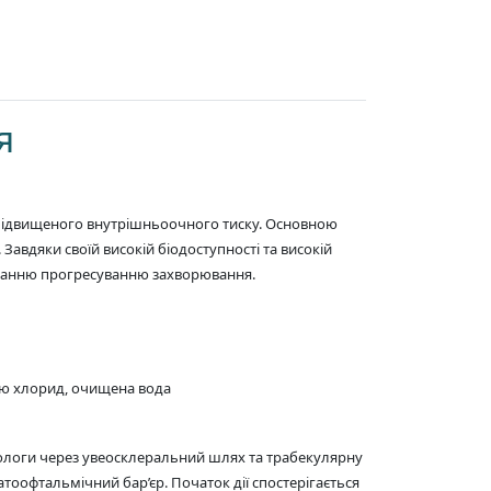
я
 підвищеного внутрішньоочного тиску. Основною
Завдяки своїй високій біодоступності та високій
іганню прогресуванню захворювання.
нію хлорид, очищена вода
вологи через увеосклеральний шлях та трабекулярну
оофтальмічний бар’єр. Початок дії спостерігається