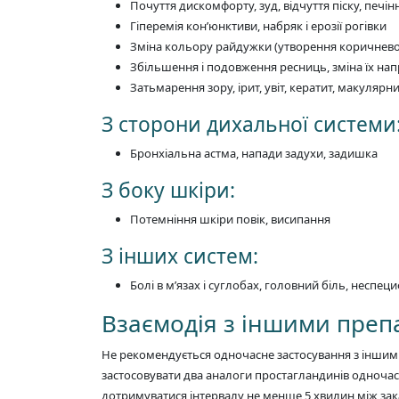
Почуття дискомфорту, зуд, відчуття піску, печін
Гіперемія кон’юнктиви, набряк і ерозії рогівки
Зміна кольору райдужки (утворення коричнево
Збільшення і подовження ресниць, зміна їх на
Затьмарення зору, ірит, увіт, кератит, макулярн
З сторони дихальної системи
Бронхіальна астма, напади задухи, задишка
З боку шкіри:
Потемніння шкіри повік, висипання
З інших систем:
Болі в м’язах і суглобах, головний біль, неспеци
Взаємодія з іншими пре
Не рекомендується одночасне застосування з іншими
застосовувати два аналоги простагландинів одноча
дотримуватися інтервалу не менше 5 хвилин між за