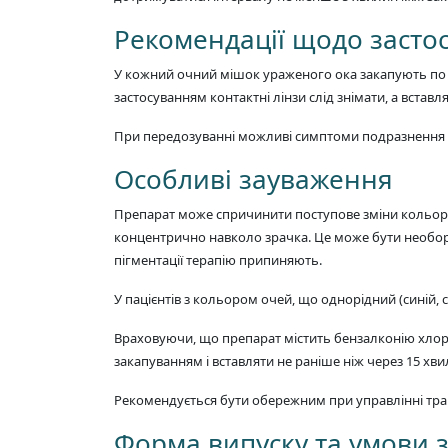
Рекомендації щодо засто
У кожний очний мішок ураженого ока закапують по 1
застосуванням контактні лінзи слід знімати, а встав
При передозуванні можливі симптоми подразнення оч
Особливі зауваження
Препарат може спричинити поступове зміни кольор
концентрично навколо зрачка. Це може бути необоро
пігментації терапію припиняють.
У пацієнтів з кольором очей, що однорідний (синій, 
Враховуючи, що препарат містить бензалконію хлорид
закапуванням і вставляти не раніше ніж через 15 хви
Рекомендується бути обережним при управлінні тран
Форма випуску та умови 