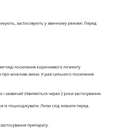
двоюують, застосовують у звичному режимі. Перед
игляді посилення коричневого пігменту
 про можливі зміни. У разі сильного посилення
 і зазвичай з’являються через 2 роки застосування.
е їх пошкоджувати. Лінзи слід знімати перед
застосування препарату.