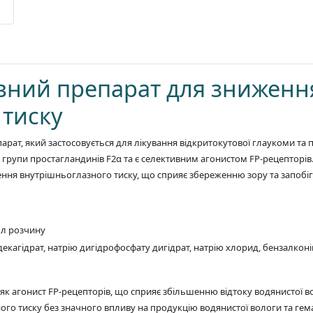
ивний препарат для зниженн
 тиску
рат, який застосовується для лікування відкритокутової глаукоми та
 групи простагландинів F2α та є селективним агонистом FP-рецепторів. 
ження внутрішньоглазного тиску, що сприяє збереженню зору та запоб
мл розчину
декагідрат, натрію дигідрофосфату дигідрат, натрію хлорид, бензалко
як агонист FP-рецепторів, що сприяє збільшенню відтоку водянистої 
о тиску без значного впливу на продукцію водянистої вологи та гемат