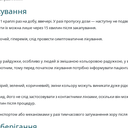
сування
 краплі раз на добу, ввечері. У разі пропуску дози — наступну не по
ляти їх можна лише через 15 хвилин після закапування.
ей, гіперемія, слід провести симптоматичне лікування.
у райдужки, особливо у людей зі змішаною кольоровою радужкою, у в
тним, тому перед початком лікування потрібно інформувати пацієнта
сірий, зелений, коричневий), зміни кольору можуть виникати дуже рідко
, його не слід застосовувати з контактними лінзами, оскільки він мож
лин після процедур.
спортом або механізмами у разі тимчасового затуманення зору після 
зберігання