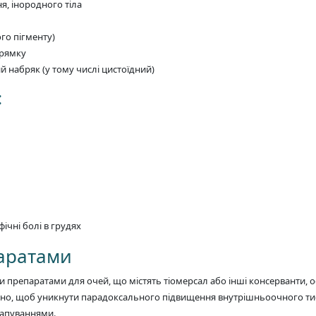
ня, інородного тіла
го пігменту)
прямку
ий набряк (у тому числі цистоїдний)
:
фічні болі в грудях
паратами
 препаратами для очей, що містять тіомерсал або інші консерванти, о
сно, щоб уникнути парадоксального підвищення внутрішньоочного тиск
капуваннями.