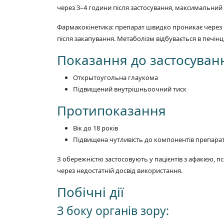
через 3–4 години після застосування, максимальний е
Фармакокінетика: препарат швидко проникає через ро
після закапування. Метаболізм відбувається в печін
Показання до застосуван
Открытоугольна глаукома
Підвищений внутрішньоочний тиск
Протипоказання
Вік до 18 років
Підвищена чутливість до компонентів препара
З обережністю застосовують у пацієнтів з афакією
через недостатній досвід використання.
Побічні дії
З боку органів зору: