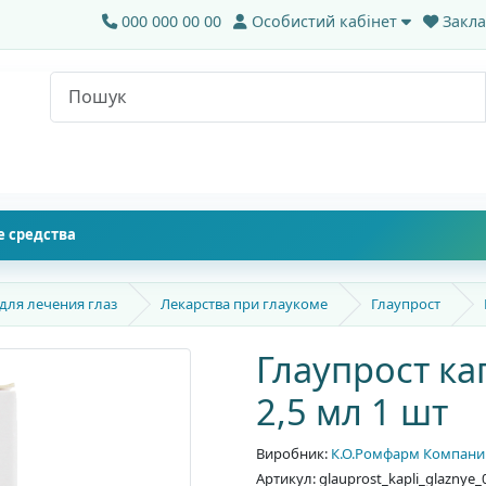
000 000 00 00
Особистий кабінет
Закла
 средства
для лечения глаз
Лекарства при глаукоме
Глаупрост
Глаупрост ка
2,5 мл 1 шт
Виробник:
К.О.Ромфарм Компани С
Артикул: glauprost_kapli_glaznye_