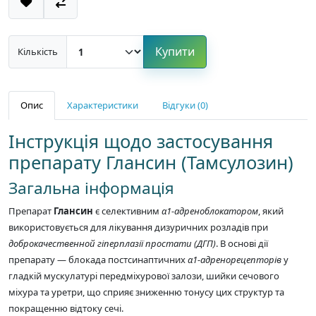
Купити
Кількість
Опис
Характеристики
Відгуки (0)
Інструкція щодо застосування
препарату Глансин (Тамсулозин)
Загальна інформація
Препарат
Глансин
є селективним
α1-адреноблокатором
, який
використовується для лікування дизуричних розладів при
доброкачественной гіперплазії простати (ДГП)
. В основі дії
препарату — блокада постсинаптичних
α1-адренорецепторів
у
гладкій мускулатурі передміхурової залози, шийки сечового
міхура та уретри, що сприяє зниженню тонусу цих структур та
покращенню відтоку сечі.