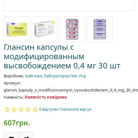
Глансин капсулы с
модифицированным
высвобождением 0,4 мг 30 шт
Виробник:
Хайгланс Лабораториз Пвт. Лтд
Артикул:
glansin_kapsuly_s_modificirovannym_vysvobozhdeniem_0_4_mg_30_sht
Наявність:
Наявність невідома
0 відгуків
/
Написати відгук
607грн.