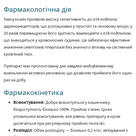
Фармакологічна дія
Тамсулозин проявляє високу селективність до
α1А-подтипу
адренорецепторів, що розташовані у простаті та сечовому міхурі, у
20 разів перевищуючи його здатність взаємодіяти з
α1В-подтипом
,
що знаходяться у кровоносних судинах. Це забезпечує ефективне
зниження симптомів гіперплазії без значного впливу на системний
кров'яний тиск.
Препарат має пролонговану дію завдяки
модифікованому
вивільненню
активної речовини, що дозволяє приймати його один
раз на добу.
Фармакокінетика
Всмоктування:
Добре всмоктується у кишечнику,
біодоступність близько 100%. Прийом з їжею трохи
уповільнює всмоктування, але рівень препарату в крові
досягається при регулярному прийомі після їжі.
Розподіл:
Об’єм розподілу — близько 0,2 л/кг, зв’язування з