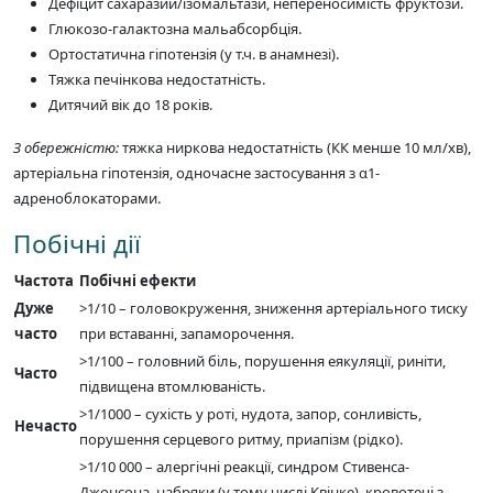
Дефіцит сахаразии/ізомальтази, непереносимість фруктози.
Глюкозо-галактозна мальабсорбція.
Ортостатична гіпотензія (у т.ч. в анамнезі).
Тяжка печінкова недостатність.
Дитячий вік до 18 років.
З обережністю:
тяжка ниркова недостатність (КК менше 10 мл/хв),
артеріальна гіпотензія, одночасне застосування з α1-
адреноблокаторами.
Побічні дії
Частота
Побічні ефекти
Дуже
>1/10 – головокруження, зниження артеріального тиску
часто
при вставанні, запаморочення.
>1/100 – головний біль, порушення еякуляції, риніти,
Часто
підвищена втомлюваність.
>1/1000 – сухість у роті, нудота, запор, сонливість,
Нечасто
порушення серцевого ритму, приапізм (рідко).
>1/10 000 – алергічні реакції, синдром Стивенса-
Джонсона, набряки (у тому числі Квінке), кровотечі з