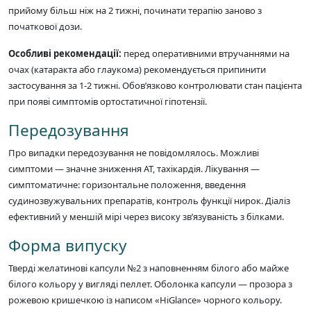
прийому більш ніж на 2 тижні, починати терапію заново з
початкової дози.
Особливі рекомендації:
перед оперативними втручаннями на
очах (катаракта або глаукома) рекомендується припинити
застосування за 1-2 тижні. Обов’язково контролювати стан пацієнта
при появі симптомів ортостатичної гіпотензії.
Передозування
Про випадки передозування не повідомлялось. Можливі
симптоми — значне зниження АТ, тахікардія. Лікування —
симптоматичне: горизонтальне положення, введення
судинозвужувальних препаратів, контроль функції нирок. Діаліз
ефективний у меншій мірі через високу зв’язуваність з білками.
Форма випуску
Тверді желатинові капсули №2 з наповненням білого або майже
білого кольору у вигляді пеллет. Оболонка капсули — прозора з
рожевою кришечкою із написом «HiGlance» чорного кольору.