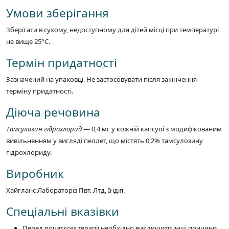
Умови зберігання
Зберігати в сухому, недоступному для дітей місці при температурі
не вище 25°C.
Термін придатності
Зазначений на упаковці. Не застосовувати після закінчення
терміну придатності.
Діюча речовина
Тамсулозин гідрохлорид
— 0,4 мг у кожній капсулі з модифікованим
вивільненням у вигляді пеллет, що містять 0,2% тамсулозину
гідрохлориду.
Виробник
Хайгланс Лабораторіз Пвт. Лтд, Індія.
Спеціальні вказівки
Перед початком терапії необхідно виключити інші причини