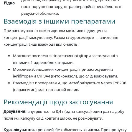
Рідко
носа, порушення зору, інтраопераційна нестабільність
радужної оболонки.
Взаємодія з іншими препаратами
При застосуванні з циметидином можливо підвищення
концентрації тамсулозину. Разом із фуросемідом — зниження
концентрації. Інші взаємодії включають:
Можливе посилення гіпотензивної дії при застосуванні з
іншими α1-адреноблокаторами.
Можливе збільшення концентрації при застосуванні з
інгібіторами CYP3A4 (кетоконазол), що слід враховувати.
Взаємодія з препаратами, що метаболізуються через CYP2D6
(параксетин), має незначний вплив.
Рекомендації щодо застосування
Дозування:
внутрішньо по 0,4 г (одна капсула) один раз на добу
після їжі. Капсулу слід ковтати цілою, не розжовувати.
Курс лікування:
тривалий, без обмежень за часом. При пропуску