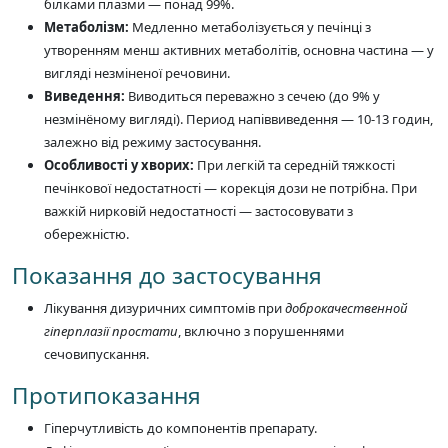
білками плазми — понад 99%.
Метаболізм:
Медленно метаболізується у печінці з
утворенням менш активних метаболітів, основна частина — у
вигляді незміненої речовини.
Виведення:
Виводиться переважно з сечею (до 9% у
незмінёному вигляді). Период напіввиведення — 10-13 годин,
залежно від режиму застосування.
Особливості у хворих:
При легкій та середній тяжкості
печінкової недостатності — корекція дози не потрібна. При
важкій нирковій недостатності — застосовувати з
обережністю.
Показання до застосування
Лікування дизуричних симптомів при
доброкачественной
гіперплазії простати
, включно з порушеннями
сечовипускання.
Протипоказання
Гіперчутливість до компонентів препарату.