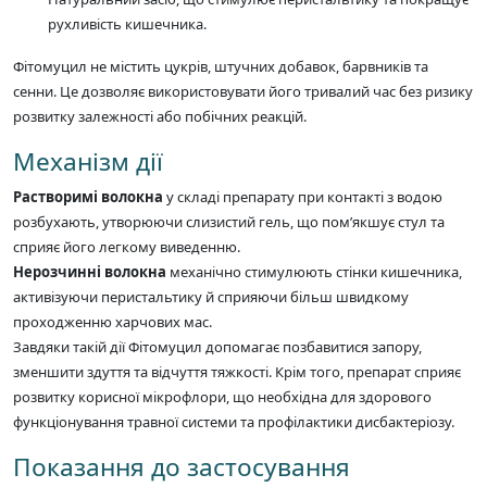
рухливість кишечника.
Фітомуцил не містить цукрів, штучних добавок, барвників та
сенни. Це дозволяє використовувати його тривалий час без ризику
розвитку залежності або побічних реакцій.
Механізм дії
Растворимі волокна
у складі препарату при контакті з водою
розбухають, утворюючи слизистий гель, що пом’якшує стул та
сприяє його легкому виведенню.
Нерозчинні волокна
механічно стимулюють стінки кишечника,
активізуючи перистальтику й сприяючи більш швидкому
проходженню харчових мас.
Завдяки такій дії Фітомуцил допомагає позбавитися запору,
зменшити здуття та відчуття тяжкості. Крім того, препарат сприяє
розвитку корисної мікрофлори, що необхідна для здорового
функціонування травної системи та профілактики дисбактеріозу.
Показання до застосування