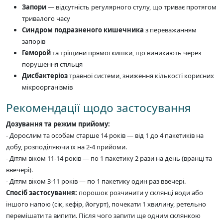
Запори
— відсутність регулярного стулу, що триває протягом
тривалого часу
Синдром подразненого кишечника
з переважанням
запорів
Геморой
та тріщини прямої кишки, що виникають через
порушення стільця
Дисбактеріоз
травної системи, зниження кількості корисних
мікроорганізмів
Рекомендації щодо застосування
Дозування та режим прийому:
- Дорослим та особам старше 14 років — від 1 до 4 пакетиків на
добу, розподіляючи їх на 2-4 прийоми.
- Дітям віком 11-14 років — по 1 пакетику 2 рази на день (вранці та
ввечері).
- Дітям віком 3-11 років — по 1 пакетику один раз ввечері.
Спосіб застосування:
порошок розчинити у склянці води або
іншого напою (сік, кефір, йогурт), почекати 1 хвилину, ретельно
перемішати та випити. Після чого запити ще одним склянкою