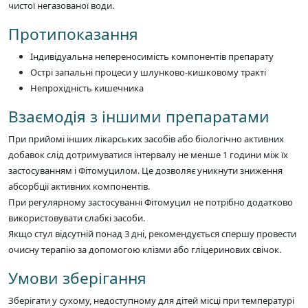
чистої негазованої води.
Протипоказання
Індивідуальна непереносимість компонентів препарату
Острі запальні процеси у шлунково-кишковому тракті
Непрохідність кишечника
Взаємодія з іншими препаратами
При прийомі інших лікарських засобів або біологічно активних
добавок слід дотримуватися інтервалу не менше 1 години між їх
застосуванням і Фітомуцилом. Це дозволяє уникнути зниження
абсорбції активних компонентів.
При регулярному застосуванні Фітомуцил не потрібно додатково
використовувати слабкі засоби.
Якщо стул відсутній понад 3 дні, рекомендується спершу провести
очисну терапію за допомогою клізми або гліцеринових свічок.
Умови зберігання
Зберігати у сухому, недоступному для дітей місці при температурі