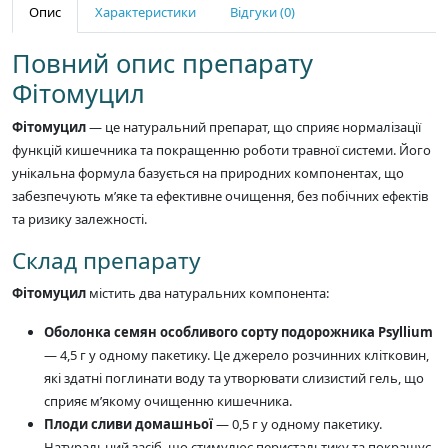
Опис
Характеристики
Відгуки (0)
Повний опис препарату
Фітомуцил
Фітомуцил
— це натуральний препарат, що сприяє нормалізації
функцій кишечника та покращенню роботи травної системи. Його
унікальна формула базується на природних компонентах, що
забезпечують м’яке та ефективне очищення, без побічних ефектів
та ризику залежності.
Склад препарату
Фітомуцил
містить два натуральних компонента:
Оболонка семян особливого сорту подорожника Psyllium
— 4,5 г у одному пакетику. Це джерело розчинних клітковин,
які здатні поглинати воду та утворювати слизистий гель, що
сприяє м’якому очищенню кишечника.
Плоди сливи домашньої
— 0,5 г у одному пакетику.
Натуральний засіб, що стимулює перистальтику та покращує