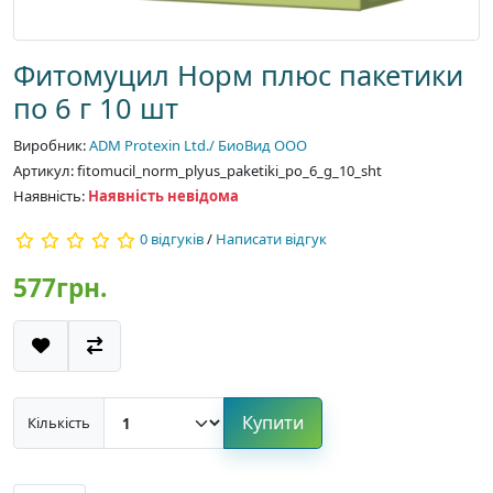
Фитомуцил Норм плюс пакетики
по 6 г 10 шт
Виробник:
ADM Protexin Ltd./ БиоВид ООО
Артикул: fitomucil_norm_plyus_paketiki_po_6_g_10_sht
Наявність:
Наявність невідома
0 відгуків
/
Написати відгук
577грн.
Купити
Кількість