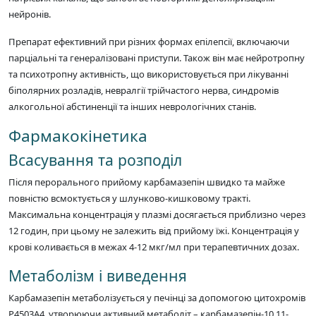
нейронів.
Препарат ефективний при різних формах епілепсії, включаючи
парціальні та генералізовані приступи. Також він має нейротропну
та психотропну активність, що використовується при лікуванні
біполярних розладів, невралгії трійчастого нерва, синдромів
алкогольної абстиненції та інших неврологічних станів.
Фармакокінетика
Всасування та розподіл
Після перорального прийому карбамазепін швидко та майже
повністю всмоктується у шлунково-кишковому тракті.
Максимальна концентрація у плазмі досягається приблизно через
12 годин, при цьому не залежить від прийому їжі. Концентрація у
крові коливається в межах 4-12 мкг/мл при терапевтичних дозах.
Метаболізм і виведення
Карбамазепін метаболізується у печінці за допомогою цитохромів
P4503A4, утворюючи активний метаболіт – карбамазепін-10,11-