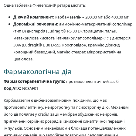
Одна таблетка Фінлепсин® ретард містить:
Діючий компонент:
карбамазепін – 200,00 мг або 400,00 мг
Допоміжні речовини:
аммонійно-метакрилатний сополімер
(тип В) дисперсія (Eudragit® RS 30 D), триацетин, тальк,
метакрилова кислота і етилакрилат сополімер (1:1) дисперсія
30% (Eudragit® L 30 D-55), кросповідон, кремнію діоксид
колоїдний безводний, магнію стеарат, мікрокристалічна
целюлоза.
Фармакологічна дія
Фармакотерапевтична група:
противоепілептичний засіб
Код АТХ:
N03AF01
Карбамазепін є дибензоазепіновим похідним, що має
противоепілептичну, нейротропну та психотропну дію. Механізм
його дії полягає у стабілізації мембран збуджених нейронів,
пригніченні серійних розрядів і зниженні синаптичної передачі
імпульсів. Основним механізмом є блокада потенціалзалежних
натрієвих каналів, що запобігає повторним деполяризаціям