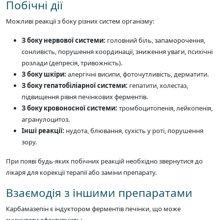
Побічні дії
Можливі реакції з боку різних систем організму:
З боку нервової системи:
головний біль, запаморочення,
сонливість, порушення координації, зниження уваги, психічні
розлади (депресія, тривожність).
З боку шкіри:
алергічні висипи, фоточутливість, дерматити.
З боку гепатобіліарної системи:
гепатити, холестаз,
підвищення рівня печінкових ферментів.
З боку кровоносної системи:
тромбоцитопенія, лейкопенія,
агранулоцитоз.
Інші реакції:
нудота, блювання, сухість у роті, порушення
зору.
При появі будь-яких побічних реакцій необхідно звернутися до
лікаря для корекції терапії або заміни препарату.
Взаємодія з іншими препаратами
Карбамазепін є індуктором ферментів печінки, що може