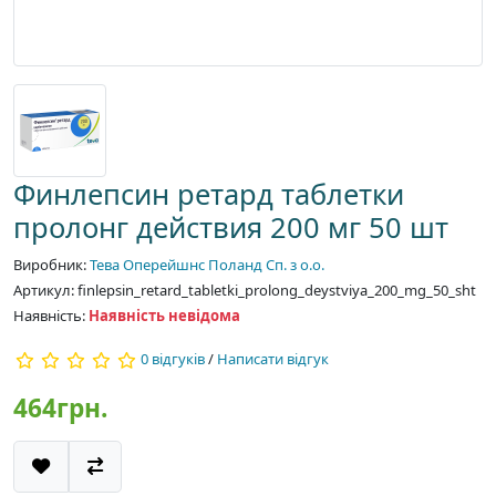
Финлепсин ретард таблетки
пролонг действия 200 мг 50 шт
Виробник:
Тева Оперейшнс Поланд Сп. з о.о.
Артикул: finlepsin_retard_tabletki_prolong_deystviya_200_mg_50_sht
Наявність:
Наявність невідома
0 відгуків
/
Написати відгук
464грн.