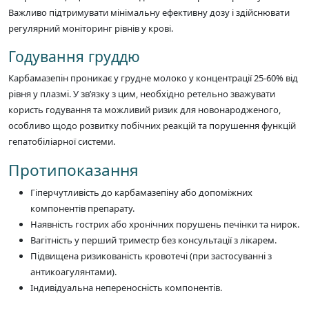
Важливо підтримувати мінімальну ефективну дозу і здійснювати
регулярний моніторинг рівнів у крові.
Годування груддю
Карбамазепін проникає у грудне молоко у концентрації 25-60% від
рівня у плазмі. У зв’язку з цим, необхідно ретельно зважувати
користь годування та можливий ризик для новонародженого,
особливо щодо розвитку побічних реакцій та порушення функцій
гепатобіліарної системи.
Протипоказання
Гіперчутливість до карбамазепіну або допоміжних
компонентів препарату.
Наявність гострих або хронічних порушень печінки та нирок.
Вагітність у перший триместр без консультації з лікарем.
Підвищена ризикованість кровотечі (при застосуванні з
антикоагулянтами).
Індивідуальна непереносність компонентів.