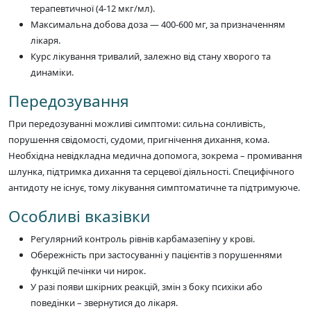
терапевтичної (4-12 мкг/мл).
Максимальна добова доза — 400-600 мг, за призначенням
лікаря.
Курс лікування тривалий, залежно від стану хворого та
динаміки.
Передозування
При передозуванні можливі симптоми: сильна сонливість,
порушення свідомості, судоми, пригнічення дихання, кома.
Необхідна невідкладна медична допомога, зокрема – промивання
шлунка, підтримка дихання та серцевої діяльності. Специфічного
антидоту не існує, тому лікування симптоматичне та підтримуюче.
Особливі вказівки
Регулярний контроль рівнів карбамазепіну у крові.
Обережність при застосуванні у пацієнтів з порушеннями
функцій печінки чи нирок.
У разі появи шкірних реакцій, змін з боку психіки або
поведінки – звернутися до лікаря.