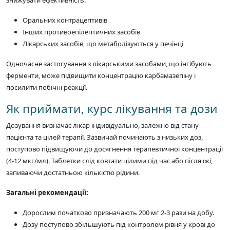
знижувати ефективність:
Оральних контрацептивів
Інших противоепілептичних засобів
Лікарських засобів, що метаболізуються у печінці
Одночасне застосування з лікарськими засобами, що інгібують
ферменти, може підвищити концентрацію карбамазепіну і
посилити побічні реакції.
Як приймати, курс лікування та дози
Дозування визначає лікар індивідуально, залежно від стану
пацієнта та цілей терапії. Зазвичай починають з низьких доз,
поступово підвищуючи до досягнення терапевтичної концентрації
(4-12 мкг/мл). Таблетки слід ковтати цілими під час або після їжі,
запиваючи достатньою кількістю рідини.
Загальні рекомендації:
Дорослим початково призначають 200 мг 2-3 рази на добу.
Дозу поступово збільшують під контролем рівня у крові до