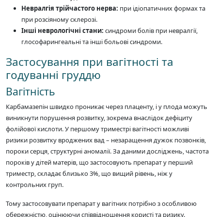
Невралгія трійчастого нерва:
при ідіопатичних формах та
при розсіяному склерозі.
Інші неврологічні стани:
синдроми болів при невралгії,
глософарингеальні та інші больові синдроми.
Застосування при вагітності та
годуванні груддю
Вагітність
Карбамазепін швидко проникає через плаценту, і у плода можуть
виникнути порушення розвитку, зокрема внаслідок дефіциту
фолійової кислоти. У першому триместрі вагітності можливі
ризики розвитку вроджених вад – незаращення дужок позвонків,
пороки серця, структурні аномалії. За даними досліджень, частота
пороків у дітей матерів, що застосовують препарат у перший
триместр, складає близько 3%, що вищий рівень, ніж у
контрольних груп.
Тому застосовувати препарат у вагітних потрібно з особливою
обережністю, оцінюючи співвідношення користі та ризику.