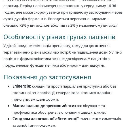
епоксид. Період напіввиведення становить у середньому 16-36
годин, але може скорочуватися при тривалому застосуванні через
аутоіндукцію ферментів. Виводиться переважно нирками –
близько 72% у вигляді метаболітів та 2% у незміненому вигляді.
Особливості у різних групах пацієнтів
У дітей швидше елімінація препарату, тому для досягнення
терапевтичних рівнів можливо потрібне підвищення дози. У літніх
пацієнтів фармакокінетика змін не досліджена. У пацієнтів з
порушеннями функцій печінки або нирок – дані відсутні.
Показання до застосування
Епілепсія:
складні та прості парціальні приступи з або без
вторинної генералізації, генералізовані тонико-клонічні
приступи, змішані форми.
Маниакально-депресивний психоз:
лікування та
профілактика обострень, включаючи швидкі цикли.
Синдром алкогольної абстиненції:
зменшення симптомів
та запобігання судомам.