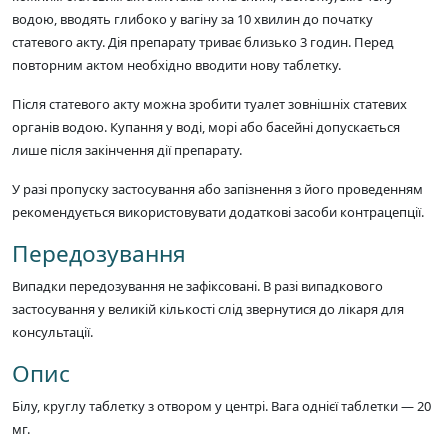
водою, вводять глибоко у вагіну за 10 хвилин до початку
статевого акту. Дія препарату триває близько 3 годин. Перед
повторним актом необхідно вводити нову таблетку.
Після статевого акту можна зробити туалет зовнішніх статевих
органів водою. Купання у воді, морі або басейні допускається
лише після закінчення дії препарату.
У разі пропуску застосування або запізнення з його проведенням
рекомендується використовувати додаткові засоби контрацепції.
Передозування
Випадки передозування не зафіксовані. В разі випадкового
застосування у великій кількості слід звернутися до лікаря для
консультації.
Опис
Білу, круглу таблетку з отвором у центрі. Вага однієї таблетки — 20
мг.