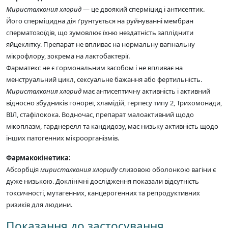
Миристалкония хлорид
— це двоякий сперміцид і антисептик.
Його сперміцидна дія ґрунтується на руйнуванні мембран
сперматозоїдів, що зумовлює їхню нездатність запліднити
яйцеклітку. Препарат не впливає на нормальну вагінальну
мікрофлору, зокрема на лактобактерії.
Фарматекс не є гормональним засобом і не впливає на
менструальний цикл, сексуальне бажання або фертильність.
Миристалкония хлорид
має антисептичну активність і активний
відносно збудників гонореї, хламідій, герпесу типу 2, Трихомонади,
ВІЛ, стафілокока. Водночас, препарат малоактивний щодо
мікоплазм, гарднерелл та кандидозу, має низьку активність щодо
інших патогенних мікроорганізмів.
Фармакокінетика:
Абсорбція
миристалкония хлориду
слизовою оболонкою вагіни є
дуже низькою. Доклінічні дослідження показали відсутність
токсичності, мутагенних, канцерогенних та репродуктивних
ризиків для людини.
Показання до застосування