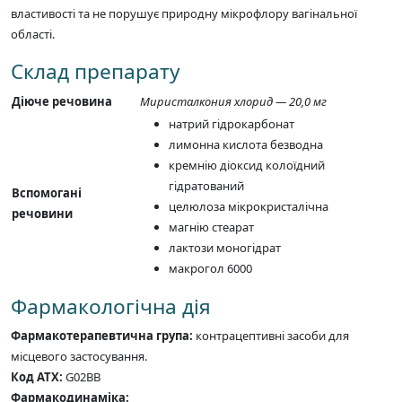
властивості та не порушує природну мікрофлору вагінальної
області.
Склад препарату
Діюче речовина
Миристалкония хлорид — 20,0 мг
натрий гідрокарбонат
лимонна кислота безводна
кремнію діоксид колоїдний
гідратований
Вспомогані
целюлоза мікрокристалічна
речовини
магнію стеарат
лактози моногідрат
макрогол 6000
Фармакологічна дія
Фармакотерапевтична група:
контрацептивні засоби для
місцевого застосування.
Код АТХ:
G02BB
Фармакодинаміка: