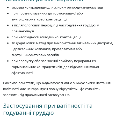
місцева контрацепція для жінок у репродуктивному віці
при протипоказаннях до гормональної або
внутрішньоматкової контрацепції
в післяпологовий період, під час годування груддю, у
пременопаузі
при необхідності епізодичної контрацепції
як додатковий метод при використанні вагінальних діафрагм,
цервікальних ковпачків, презервативів або
внутрішньоматкових засобів
при пропуску або запізненні прийому пероральних
гормональних контрацептивів, для підсилення їхньої
ефективності
Важливо пам’ятати, що
Фарматекс
значно знижує ризик настання
вагітності, але не гарантує її повну відсутність. Ефективність
залежить від правильності застосування.
Застосування при вагітності та
годуванні груддю