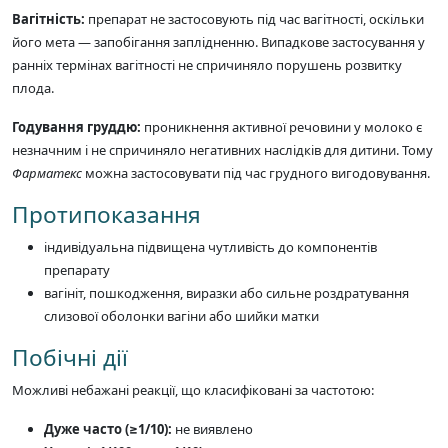
Вагітність:
препарат не застосовують під час вагітності, оскільки
його мета — запобігання заплідненню. Випадкове застосування у
ранніх термінах вагітності не спричиняло порушень розвитку
плода.
Годування груддю:
проникнення активної речовини у молоко є
незначним і не спричиняло негативних наслідків для дитини. Тому
Фарматекс
можна застосовувати під час грудного вигодовування.
Протипоказання
індивідуальна підвищена чутливість до компонентів
препарату
вагініт, пошкодження, виразки або сильне роздратування
слизової оболонки вагіни або шийки матки
Побічні дії
Можливі небажані реакції, що класифіковані за частотою:
Дуже часто (≥1/10):
не виявлено