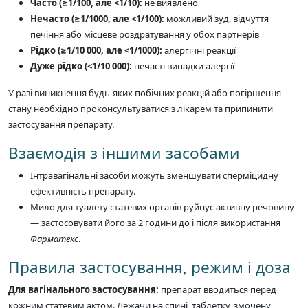
Часто (≥1/100, але <1/10):
не виявлено
Нечасто (≥1/1000, але <1/100):
можливий зуд, відчуття
печіння або місцеве роздратування у обох партнерів
Рідко (≥1/10 000, але <1/1000):
алергічні реакції
Дуже рідко (<1/10 000):
нечасті випадки алергії
У разі виникнення будь-яких побічних реакцій або погіршення
стану необхідно проконсультуватися з лікарем та припинити
застосування препарату.
Взаємодія з іншими засобами
Інтравагінальні засоби можуть зменшувати сперміцидну
ефективність препарату.
Мило для туалету статевих органів руйнує активну речовину
— застосовувати його за 2 години до і після використання
Фарматекс
.
Правила застосування, режим і доза
Для вагінального застосування:
препарат вводиться перед
кожним статевим актом. Лежачи на спині, таблетку, змочену