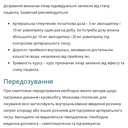
Дозування визначає лікар індивідуально залежно від стану
пацієнта. Зазвичай рекомендується:
Артеріальна гіпертензія: початкова доза – 5 мг амлодипіну і
10 мг рамиприлу один раз на добу. За потреби дозу можна
збільшити до 10 мг амлодипіну і 20 мг рамиприлу під
контролем артеріального тиску.
Дорослі: приймати внутрішньо, запиваючи достатньою
кількістю води, незалежно від прийому їжі.
Тривалість курсу – курс призначає лікар залежно від ефекту та
стану пацієнта.
Передозування
При симптомах передозування необхідно вжити заходів щодо
підтримки дихання і кровообігу. Можлива гіпотензія, для
лікування якої застосовують внутрішньовенне введення розчину
натрію хлориду або інших розчинів для підтримки артеріального
тиску. Амлодипін не видаляється гемодіалізом. Необхідна
медична допомога – симптоматична та підтримуюча.