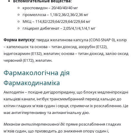
Вспомогательные вещества:
кросповидон – 20/40/40/40 мг
гіромеллоза – 1,18/2,36/2,36/2,36 мг
МКЦ – 114,82/229,64/229,64/229,64 мг
гліцерил дибегенат – 2,05/4,1/4,1/4,1 мг
Форма випуску:
тверда желатинова капсула (CONI-SNAP 0), колір
– капелюшок та основа – титан діоксид, азорубін (Е122),
індигокармин (Е132), желатин; основа – титан діоксид, залізо оксид
червоний (Е172), желатин.
Фармакологічна дія
Фармакодинаміка
Амлодипін – похідне дигідропіридину, що блокує медленіпрохідні
кальцієві канали, інгібує трансмембранний перехід кальцію до
клітин гладких м'язів судин і серця, сприяючи їх розслабленню. Це
має антигіпертензивну та антиангінальну дію.
Механізм антигіпертензивної дії:
пряме розслаблення гладких
м'язів судин, що призводить до зниження опору судин і,