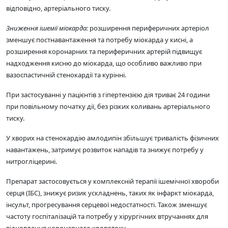
відповідно, артеріального тиску.
Зниження ішемії міокарда:
розширення периферичних артеріол
зменшує постнавантаження та потребу міокарда у кисні, а
розширення коронарних та периферичних артерій підвищує
надходження кисню до міокарда, що особливо важливо при
вазоспастичній стенокардії та курінні.
При застосуванні у пацієнтів з гіпертензією дія триває 24 години
при повільному початку дії, без різких коливань артеріального
тиску.
У хворих на стенокардію амлодипін збільшує тривалість фізичних
навантажень, затримує розвиток нападів та знижує потребу у
нитрогліцерині.
Препарат застосовується у комплексній терапії ішемічної хвороби
серця (ІБС), знижує ризик ускладнень, таких як інфаркт міокарда,
інсульт, прогресування серцевої недостатності. Також зменшує
частоту госпіталізацій та потребу у хірургічних втручаннях для