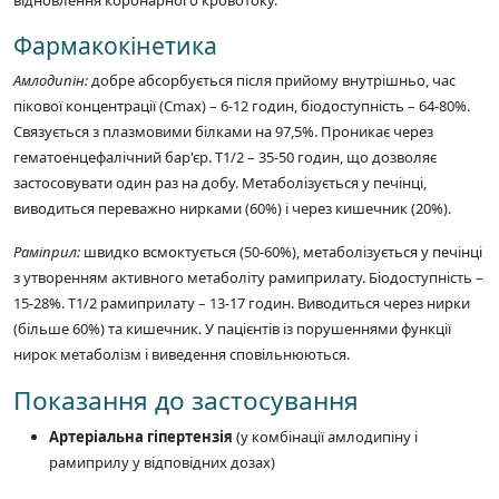
відновлення коронарного кровотоку.
Фармакокінетика
Амлодипін:
добре абсорбується після прийому внутрішньо, час
пікової концентрації (Cmax) – 6-12 годин, біодоступність – 64-80%.
Связується з плазмовими білками на 97,5%. Проникає через
гематоенцефалічний бар'єр. T1/2 – 35-50 годин, що дозволяє
застосовувати один раз на добу. Метаболізується у печінці,
виводиться переважно нирками (60%) і через кишечник (20%).
Раміприл:
швидко всмоктується (50-60%), метаболізується у печінці
з утворенням активного метаболіту рамиприлату. Біодоступність –
15-28%. T1/2 рамиприлату – 13-17 годин. Виводиться через нирки
(більше 60%) та кишечник. У пацієнтів із порушеннями функції
нирок метаболізм і виведення сповільнюються.
Показання до застосування
Артеріальна гіпертензія
(у комбінації амлодипіну і
рамиприлу у відповідних дозах)