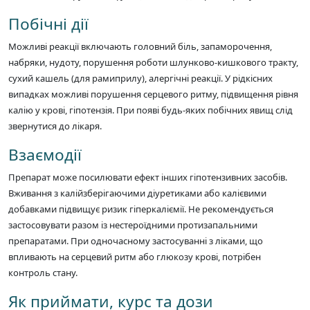
Побічні дії
Можливі реакції включають головний біль, запаморочення,
набряки, нудоту, порушення роботи шлунково-кишкового тракту,
сухий кашель (для рамиприлу), алергічні реакції. У рідкісних
випадках можливі порушення серцевого ритму, підвищення рівня
калію у крові, гіпотензія. При появі будь-яких побічних явищ слід
звернутися до лікаря.
Взаємодії
Препарат може посилювати ефект інших гіпотензивних засобів.
Вживання з калійзберігаючими діуретиками або калієвими
добавками підвищує ризик гіперкаліємії. Не рекомендується
застосовувати разом із нестероїдними протизапальними
препаратами. При одночасному застосуванні з ліками, що
впливають на серцевий ритм або глюкозу крові, потрібен
контроль стану.
Як приймати, курс та дози