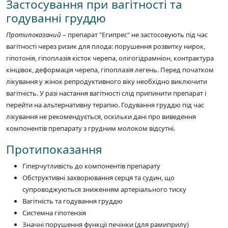
Застосування при вагітності та
годуванні груддю
Протипоказаний
– препарат "Египрес" не застосовують під час
вагітності через ризик для плода: порушення розвитку нирок,
гіпотонія, гіпоплазія кісток черепа, олігогідрамніон, контрактура
кінцівок, деформація черепа, гіпоплазія легень. Перед початком
лікування у жінок репродуктивного віку необхідно виключити
вагітність. У разі настання вагітності слід припинити препарат і
перейти на альтернативну терапію. Годування груддю під час
лікування не рекомендується, оскільки дані про виведення
компонентів препарату з грудним молоком відсутні.
Протипоказання
Гіперчутливість до компонентів препарату
Обструктивні захворювання серця та судин, що
супроводжуються зниженням артеріального тиску
Вагітність та годування груддю
Системна гіпотензія
Значні порушення функції печінки (для рамиприлу)