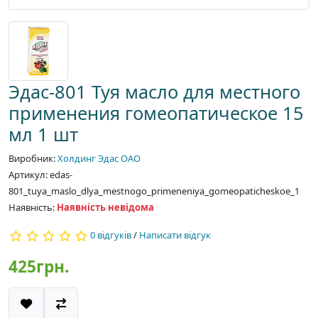
Эдас-801 Туя масло для местного
применения гомеопатическое 15
мл 1 шт
Виробник:
Холдинг Эдас ОАО
Артикул: edas-
801_tuya_maslo_dlya_mestnogo_primeneniya_gomeopaticheskoe_1
Наявність:
Наявність невідома
0 відгуків
/
Написати відгук
425грн.