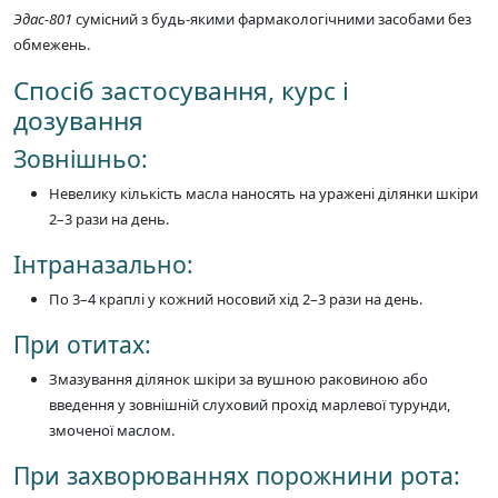
Эдас-801
сумісний з будь-якими фармакологічними засобами без
обмежень.
Спосіб застосування, курс і
дозування
Зовнішньо:
Невелику кількість масла наносять на уражені ділянки шкіри
2–3 рази на день.
Інтраназально:
По 3–4 краплі у кожний носовий хід 2–3 рази на день.
При отитах:
Змазування ділянок шкіри за вушною раковиною або
введення у зовнішній слуховий прохід марлевої турунди,
змоченої маслом.
При захворюваннях порожнини рота: