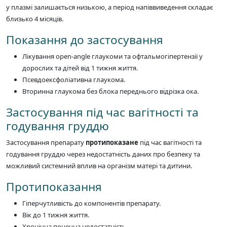
у плазмі залишається низькою, а період напіввиведення складає
близько 4 місяців.
Показання до застосування
Лікування open-angle глаукоми та офтальмогіпертензії у
дорослих та дітей від 1 тижня життя.
Псевдоексфоліативна глаукома.
Вторинна глаукома без блока переднього відрізка ока.
Застосування під час вагітності та
годування груддю
Застосування препарату
протипоказане
під час вагітності та
годування груддю через недостатність даних про безпеку та
можливий системний вплив на організм матері та дитини.
Протипоказання
Гіперчутливість до компонентів препарату.
Вік до 1 тижня життя.
Хронічна почечна недостатність.