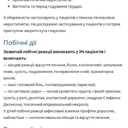
Вагітність та період годування груддю.
З обережністю застосовують у пацієнтів з тяжкою печінковою
недостатністю. Не досліджено застосування у пацієнтів з гострим
приступом закрито-кута глаукоми.
Побічні дії
Зазвичай побічні реакції виникають у 3% пацієнтів і
включають:
— місцеві реакції: відчуття печіння, болю, кон’юнктивіт, запалення
повік, сухість, подразнення, почервоніння очей, транзиторна
міопія;
— інші: головний біль, головокруження, парестезії;
— по системах: рідко — носові кровотечі, нудота, гіркий присмак,
сухість у роті, уролітіаз, контактний дерматит, синдром Стефенса-
Джонсона, токсичний епідермальний некроліз.
У дітей побічні реакції зафіксовані в межах профілю дорослих,
найчастіше — кон’юнктивальна ін’єкція та відчуття печіння.