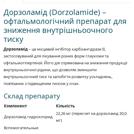
Дорзоламід (Dorzolamide) –
офтальмологічний препарат для
зниження внутрішньоочного
тиску
Дорзоламід
– це місцевий інгібітор карбоангідрази II,
застосовуваний для лікування різних форм глаукоми та
офтальмогіпертензії. Його дія спрямована на зниження продукції
внутрішньоочної рідини, що дозволяє зменшити
внутрішньоочний тиск та запобігти розвитку ускладнень,
пов’язаних з підвищеним тиском у очах.
Склад препарату
Компонент
Кількість
22,26 мг (пересчет на дорзоламід 20,0
Дорзоламід гидрохлорид
мг)
Вспомогательные