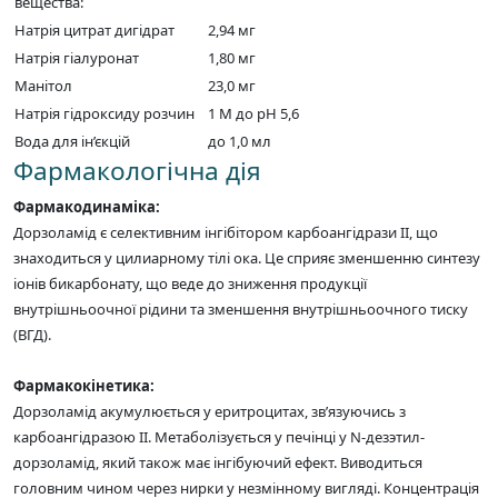
вещества:
Натрія цитрат дигідрат
2,94 мг
Натрія гіалуронат
1,80 мг
Манітол
23,0 мг
Натрія гідроксиду розчин
1 М до pH 5,6
Вода для ін’єкцій
до 1,0 мл
Фармакологічна дія
Фармакодинаміка:
Дорзоламід є селективним інгібітором карбоангідрази II, що
знаходиться у цилиарному тілі ока. Це сприяє зменшенню синтезу
іонів бикарбонату, що веде до зниження продукції
внутрішньоочної рідини та зменшення внутрішньоочного тиску
(ВГД).
Фармакокінетика:
Дорзоламід акумулюється у еритроцитах, зв’язуючись з
карбоангідразою II. Метаболізується у печінці у N-дезэтил-
дорзоламід, який також має інгібуючий ефект. Виводиться
головним чином через нирки у незмінному вигляді. Концентрація