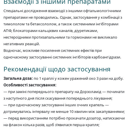
Взаємодії з іншими препаратами
Спеціальні дослідження взаємодії з іншими офтальмологічними
препаратами не проводились. Однак, застосування у комбінації з
тимололом та бетаксололом, а також системними інгібіторами
АПФ, блокаторами кальцієвих каналів, діуретиками,
нестероїдними протизапальними та гормонами не викликало
негативних реакцій.
Водночас, можливе посилення системних ефектів при
одночасному застосуванні системних інгібіторів карбоангідрази.
Рекомендації щодо застосування
Загальна доза:
по 1 краплі у кожен уражений око 3 рази на добу.
Особливості застосування:
— при заміні попереднього препарату на Дорзоламід — починати
з наступного дня після скасування попереднього лікування;
— при одночасному застосуванні інших очних крапель —
дотримуватись інтервалу не менше 10 хвилин між закапуваннями;
— перед використанням потрібно прокачати дозатор, натискаючи
на флакон кілька разів, щоб з’явилася перша крапля;