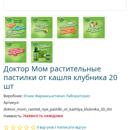
Доктор Мом растительные
пастилки от кашля клубника 20
шт
Виробник:
Юник Фармасьютикал Лабораториз
Артикул:
doktor_mom_rastitel_nye_pastilki_ot_kashlya_klubnika_20_sht
Наявність:
Наявність невідома
0 відгуків
/
Написати відгук