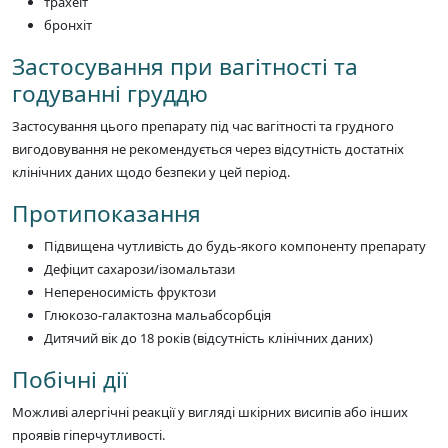
трахеїт
бронхіт
Застосування при вагітності та
годуванні груддю
Застосування цього препарату під час вагітності та грудного
вигодовування не рекомендується через відсутність достатніх
клінічних даних щодо безпеки у цей період.
Протипоказання
Підвищена чутливість до будь-якого компоненту препарату
Дефіцит сахарози/ізомальтази
Непереносимість фруктози
Глюкозо-галактозна мальабсорбція
Дитячий вік до 18 років (відсутність клінічних даних)
Побічні дії
Можливі алергічні реакції у вигляді шкірних висипів або інших
проявів гіперчутливості.