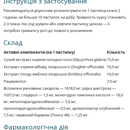
Інструкція з застосування
Рекомендується дорослим розсмоктувати по 1 пастилці кожні 2
години, не більше 10 пастилок на добу. Тривалість курсу становить
2-3 тижні. Не слід жувати або ковтати пастилку цілком — її
потрібно тримати у роті до повного розчинення.
Склад
Активні компоненти (на 1 пастилку)
Кількість
Сухий екстракт кореня солодки голої (Glycyrrhiza glabra)
15,0 мг
Екстракт кореня імбиру лікарського (Zingiber officinale)
10,0 мг
Екстракт плоду ембліки лікарської (Emblica officinalis)
10,0 мг
Рацементол
7,0 мг
Вспоміжні речовини: сахароза — 1618,0 мг, рідка декстроза —
1037,0 мг, гліцерол — 1,5 мг, моногідрат лимонної кислоти — 18,0
мг, метилпарагідроксибензоат — 5,0 мг,
пропілпарагідроксибензоат — 0,5 мг, ароматизатор клубнічний —
7,5 мг, червоний барвник (Понсо 4R) — 1,25 мг.
Фармакологічна дія