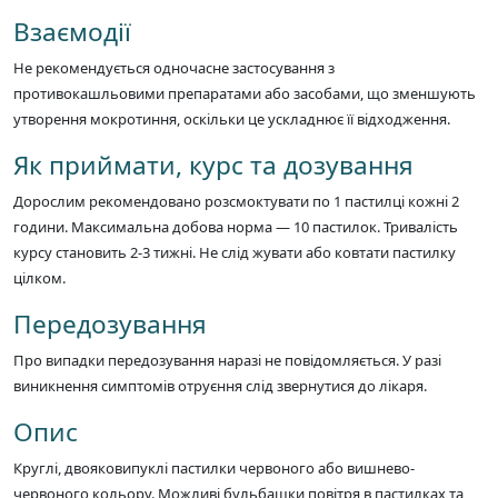
Взаємодії
Не рекомендується одночасне застосування з
противокашльовими препаратами або засобами, що зменшують
утворення мокротиння, оскільки це ускладнює її відходження.
Як приймати, курс та дозування
Дорослим рекомендовано розсмоктувати по 1 пастилці кожні 2
години. Максимальна добова норма — 10 пастилок. Тривалість
курсу становить 2-3 тижні. Не слід жувати або ковтати пастилку
цілком.
Передозування
Про випадки передозування наразі не повідомляється. У разі
виникнення симптомів отруєння слід звернутися до лікаря.
Опис
Круглі, двояковипуклі пастилки червоного або вишнево-
червоного кольору. Можливі бульбашки повітря в пастилках та