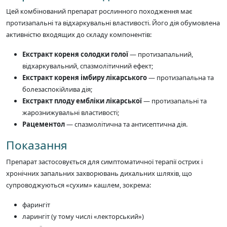
Цей комбінований препарат рослинного походження має
протизапальні та відхаркувальні властивості. Його дія обумовлена
активністю входящих до складу компонентів:
Екстракт кореня солодки голої
— протизапальний,
відхаркувальний, спазмолітичний ефект;
Екстракт кореня імбиру лікарського
— протизапальна та
болезаспокійлива дія;
Екстракт плоду ембліки лікарської
— протизапальні та
жарознижувальні властивості;
Рацементол
— спазмолітична та антисептична дія.
Показання
Препарат застосовується для симптоматичної терапії острих і
хронічних запальних захворювань дихальних шляхів, що
супроводжуються «сухим» кашлем, зокрема:
фарингіт
ларингіт (у тому числі «лекторський»)