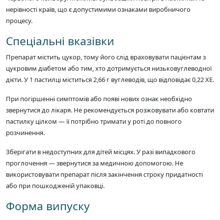
нерівності країв, що є допустимими ознаками виробничого
процесу.
Спеціальні вказівки
Препарат містить цукор, тому його слід враховувати пацієнтам з
цукровим діабетом або тим, хто дотримується низьковуглеводної
дієти. У 1 пастилці міститься 2,66 г вуглеводів, що відповідає 0,22 ХЕ.
При погіршенні симптомів або появі нових ознак необхідно
звернутися до лікаря. Не рекомендується розжовувати або ковтати
пастилку цілком — її потрібно тримати у роті до повного
розчинення.
Зберігати в недоступних для дітей місцях. У разі випадкового
проглочення — звернутися за медичною допомогою. Не
використовувати препарат після закінчення строку придатності
або при пошкодженій упаковці.
Форма випуску