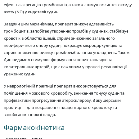
ефект на агрегацію тромбоцитів, а також стимулює синтез оксиду
азоту (NO) у ендотелії судин.
Завдяки цим механізмам, препарат знижує адгезивність
тромбоцитів, запобігає утворенню тромбів у судинах, стабілізує
кровотік в областях ішемії, сприяє зниженню загального
периферичного опору судин, покращує мікроциркуляцію та
сприяє зниженню ризику тромбоемболічних ускладнень. Також
Дипіридамол стимулює формування нових капілярів та
колатеральних артерій, що є важливим у процесі реканалізації
уражених судин.
У неврологічній практиці препарат використовується для
поліпшення мозкового кровообігу, зниження тонусу судин та
профілактики прогресування атеросклерозу. В акушерській
практиці — для покращення плацентарного кровотоку та
запобігання гіпоксії плода.
Фармакокінетика