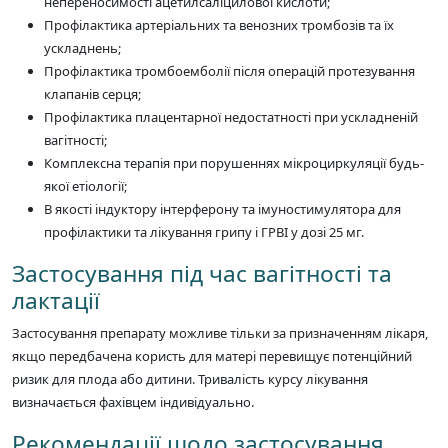
непереносимості ацетилсаліцилової кислоти;
Профілактика артеріальних та венозних тромбозів та їх
ускладнень;
Профілактика тромбоемболії після операцій протезування
клапанів серця;
Профілактика плацентарної недостатності при ускладненій
вагітності;
Комплексна терапія при порушеннях мікроциркуляції будь-
якої етіології;
В якості індуктору інтерферону та імуностимулятора для
профілактики та лікування грипу і ГРВІ у дозі 25 мг.
Застосування під час вагітності та
лактації
Застосування препарату можливе тільки за призначенням лікаря,
якщо передбачена користь для матері перевищує потенційний
ризик для плода або дитини. Тривалість курсу лікування
визначається фахівцем індивідуально.
Рекомендації щодо застосування