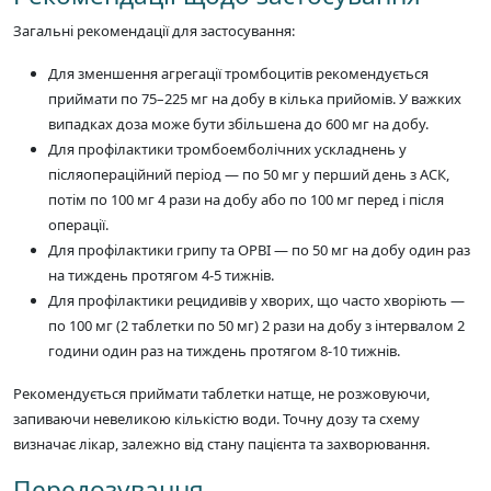
Загальні рекомендації для застосування:
Для зменшення агрегації тромбоцитів рекомендується
приймати по 75–225 мг на добу в кілька прийомів. У важких
випадках доза може бути збільшена до 600 мг на добу.
Для профілактики тромбоемболічних ускладнень у
післяопераційний період — по 50 мг у перший день з АСК,
потім по 100 мг 4 рази на добу або по 100 мг перед і після
операції.
Для профілактики грипу та ОРВІ — по 50 мг на добу один раз
на тиждень протягом 4-5 тижнів.
Для профілактики рецидивів у хворих, що часто хворіють —
по 100 мг (2 таблетки по 50 мг) 2 рази на добу з інтервалом 2
години один раз на тиждень протягом 8-10 тижнів.
Рекомендується приймати таблетки натще, не розжовуючи,
запиваючи невеликою кількістю води. Точну дозу та схему
визначає лікар, залежно від стану пацієнта та захворювання.
Передозування