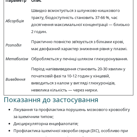
Параметр
Опис
Швидко всмоктується з шлунково-кишкового
тракту, біодоступність становить 37-66 %, час
Абсорбція
досягнення максимальної концентрації — близько
2 годин.
Практично повністю зв’язується з білками крові,
Розподіл
має двофазний характер зниження рівня у плазмі.
Метаболізм
Обробляється у печінці шляхом глюкуронування.
Період напіввиведення становить 20-30 хвилин у
початковій фазі та 10-12 годин у кінцевій,
Виведення
виводиться з калом у вигляді глюкуронідів,
невелика кількість — через нирки.
Показання до застосування
Лікування та профілактика порушень мозкового кровообігу
за ішемічним типом;
Дисциркуляторна енцефалопатія;
Профілактика ішемічної хвороби серця (ІХС), особливо при