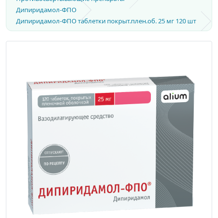
Дипиридамол-ФПО
Дипиридамол-ФПО таблетки покрыт.плен.об. 25 мг 120 шт