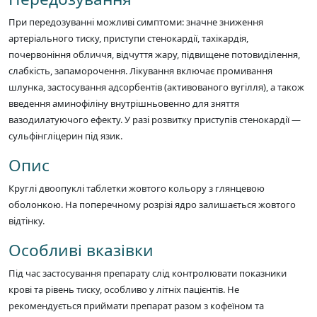
При передозуванні можливі симптоми: значне зниження
артеріального тиску, приступи стенокардії, тахікардія,
почервоніння обличчя, відчуття жару, підвищене потовиділення,
слабкість, запаморочення. Лікування включає промивання
шлунка, застосування адсорбентів (активованого вугілля), а також
введення аминофіліну внутрішньовенно для зняття
вазодилатуючого ефекту. У разі розвитку приступів стенокардії —
сульфінгліцерин під язик.
Опис
Круглі двоопуклі таблетки жовтого кольору з глянцевою
оболонкою. На поперечному розрізі ядро залишається жовтого
відтінку.
Особливі вказівки
Під час застосування препарату слід контролювати показники
крові та рівень тиску, особливо у літніх пацієнтів. Не
рекомендується приймати препарат разом з кофеїном та