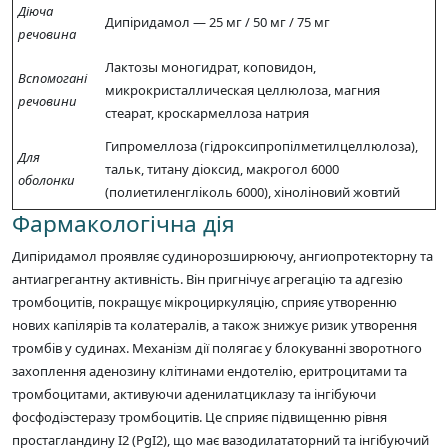
Діюча
Дипіридамол — 25 мг / 50 мг / 75 мг
речовина
Лактозы моногидрат, коповидон,
Вспомогані
микрокристаллическая целлюлоза, магния
речовини
стеарат, кроскармеллоза натрия
Гипромеллоза (гідроксипропілметилцеллюлоза),
Для
тальк, титану діоксид, макрогол 6000
оболонки
(полиетиленгліколь 6000), хіноліновий жовтий
Фармакологічна дія
Дипіридамол проявляє судинорозширюючу, ангиопротекторну та
антиагрегантну активність. Він пригнічує агрегацію та адгезію
тромбоцитів, покращує мікроциркуляцію, сприяє утворенню
нових капілярів та колатералів, а також знижує ризик утворення
тромбів у судинах. Механізм дії полягає у блокуванні зворотного
захоплення аденозину клітинами ендотелію, еритроцитами та
тромбоцитами, активуючи аденилатциклазу та інгібуючи
фосфодіэстеразу тромбоцитів. Це сприяє підвищенню рівня
простагландину I2 (PgI2), що має вазодилататорний та інгібуючий