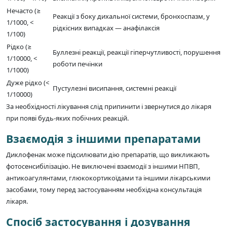
Нечасто (≥
Реакції з боку дихальної системи, бронхоспазм, у
1/1000, <
рідкісних випадках — анафілаксія
1/100)
Рідко (≥
Буллезні реакції, реакції гіперчутливості, порушення
1/10000, <
роботи печінки
1/1000)
Дуже рідко (<
Пустулезні висипання, системні реакції
1/10000)
За необхідності лікування слід припинити і звернутися до лікаря
при появі будь-яких побічних реакцій.
Взаємодія з іншими препаратами
Диклофенак може підсилювати дію препаратів, що викликають
фотосенсибілізацію. Не виключені взаємодії з іншими НПВП,
антикоагулянтами, глюкокортикоїдами та іншими лікарськими
засобами, тому перед застосуванням необхідна консультація
лікаря.
Спосіб застосування і дозування