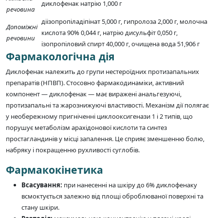
диклофенак натрію 1,000 г
речовина
діізопропіладіпінат 5,000 г, гипролоза 2,000 г, молочна
Допоміжні
кислота 90% 0,044 г, натрію дисульфіт 0,050 г,
речовини
ізопропіловий спирт 40,000 г, очищена вода 51,906 г
Фармакологічна дія
Диклофенак належить до групи нестероїдних протизапальних
препаратів (НПВП). Стосовно фармакодинаміки, активний
компонент — диклофенак — має виражені анальгезуючі,
протизапальні та жарознижуючі властивості. Механізм дії полягає
у необережному пригніченні циклооксигенази 1 і 2 типів, що
порушує метаболізм арахідонової кислоти та синтез
простагландинів у місці запалення. Це сприяє зменшенню болю,
набряку і покращенню рухливості суглобів.
Фармакокінетика
Всасування:
при нанесенні на шкіру до 6% диклофенаку
всмоктується залежно від площі оброблюваної поверхні та
стану шкіри.