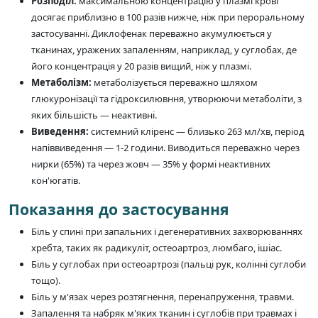
Розподіл:
максимальною концентрацію у плазмі крові
досягає приблизно в 100 разів нижче, ніж при пероральному
застосуванні. Диклофенак переважно акумулюється у
тканинах, уражених запаленням, наприклад, у суглобах, де
його концентрація у 20 разів вищий, ніж у плазмі.
Метаболізм:
метаболізується переважно шляхом
глюкуронізації та гідроксилювння, утворюючи метаболіти, з
яких більшість — неактивні.
Виведення:
системний кліренс — близько 263 мл/хв, період
напіввиведення — 1-2 години. Виводиться переважно через
нирки (65%) та через жовч — 35% у формі неактивних
кон'югатів.
Показання до застосування
Біль у спині при запальних і дегенеративних захворюваннях
хребта, таких як радикуліт, остеоартроз, люмбаго, ішіас.
Біль у суглобах при остеоартрозі (пальці рук, колінні суглоби
тощо).
Біль у м'язах через розтягнення, перенапруження, травми.
Запалення та набряк м'яких тканин і суглобів при травмах і