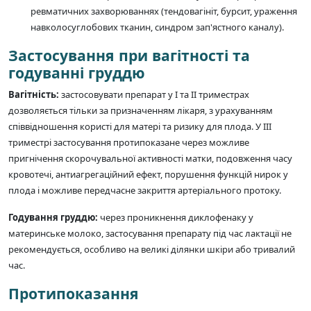
ревматичних захворюваннях (тендовагініт, бурсит, ураження
навколосуглобових тканин, синдром зап'ястного каналу).
Застосування при вагітності та
годуванні груддю
Вагітність:
застосовувати препарат у I та II триместрах
дозволяється тільки за призначенням лікаря, з урахуванням
співвідношення користі для матері та ризику для плода. У III
триместрі застосування протипоказане через можливе
пригнічення скорочувальної активності матки, подовження часу
кровотечі, антиагрегаційний ефект, порушення функцій нирок у
плода і можливе передчасне закриття артеріального протоку.
Годування груддю:
через проникнення диклофенаку у
материнське молоко, застосування препарату під час лактації не
рекомендується, особливо на великі ділянки шкіри або тривалий
час.
Протипоказання