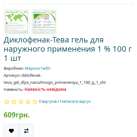
Диклофенак-Тева гель для
наружного применения 1 % 100 г
1 шт
Виробник:
Меркле ГмбХ
Артикул: diklofenak-
teva_gel_dlya_naruzhnogo_primeneniya_1_100_g_1_sht
Наявність:
Наявність невідома
0 відгуків
/
Написати відгук
609грн.