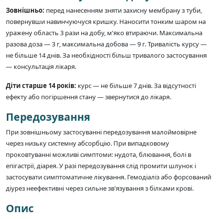
Зовнішньо:
перед нанесенням зняти захисну мембрану з туби,
повернувши навинчуючуся кришку. Наносити тонким шаром на
уражену область 3 рази на добу, м'яко втираючи. Максимальна
разова доза — 3 г, максимальна добова — 9 г. Тривалість курсу —
не більше 14 днів. За необхідності більш тривалого застосування
— консультація лікаря.
Діти старше 14 років:
курс — не більше 7 днів. За відсутності
ефекту або погіршення стану — звернутися до лікаря.
Передозування
При зовнішньому застосуванні передозування малоймовірне
через низьку системну абсорбцію. При випадковому
проковтуванні можливі симптоми: нудота, блювання, болі в
епігастрії, діарея. У разі передозування слід промити шлунок і
застосувати симптоматичне лікування. Гемодіаліз або форсований
діурез неефективні через сильне зв'язування з білками крові.
Опис