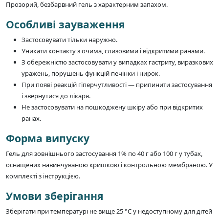
Прозорий, безбарвний гель з характерним запахом.
Особливі зауваження
Застосовувати тільки наружно.
Уникати контакту з очима, слизовими і відкритими ранами.
З обережністю застосовувати у випадках гастриту, виразкових
уражень, порушень функцій печінки і нирок.
При появі реакцій гіперчутливості — припинити застосування
і звернутися до лікаря.
Не застосовувати на пошкоджену шкіру або при відкритих
ранах.
Форма випуску
Гель для зовнішнього застосування 1% по 40 г або 100 г у тубах,
оснащених навинчуваною кришкою і контрольною мембраною. У
комплекті з інструкцією.
Умови зберігання
Зберігати при температурі не вище 25 °C у недоступному для дітей