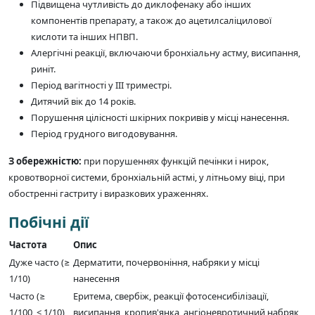
Підвищена чутливість до диклофенаку або інших
компонентів препарату, а також до ацетилсаліцилової
кислоти та інших НПВП.
Алергічні реакції, включаючи бронхіальну астму, висипання,
риніт.
Період вагітності у III триместрі.
Дитячий вік до 14 років.
Порушення цілісності шкірних покривів у місці нанесення.
Період грудного вигодовування.
З обережністю:
при порушеннях функцій печінки і нирок,
кровотворної системи, бронхіальній астмі, у літньому віці, при
обостренні гастриту і виразкових ураженнях.
Побічні дії
Частота
Опис
Дуже часто (≥
Дерматити, почервоніння, набряки у місці
1/10)
нанесення
Часто (≥
Еритема, свербіж, реакції фотосенсибілізації,
1/100, < 1/10)
висипання, кропив'янка, ангіоневротичний набряк