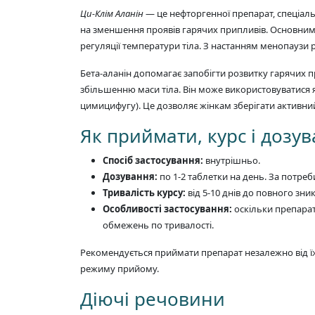
Ци-Клім Аланін
— це нефторгенної препарат, спеціа
на зменшення проявів гарячих припливів. Основни
регуляції температури тіла. З настанням менопаузи 
Бета-аланін допомагає запобігти розвитку гарячих пр
збільшенню маси тіла. Він може використовуватися я
цимицифугу). Це дозволяє жінкам зберігати активний 
Як приймати, курс і дозу
Спосіб застосування:
внутрішньо.
Дозування:
по 1-2 таблетки на день. За потре
Тривалість курсу:
від 5-10 днів до повного зн
Особливості застосування:
оскільки препарат
обмежень по тривалості.
Рекомендується приймати препарат незалежно від ї
режиму прийому.
Діючі речовини