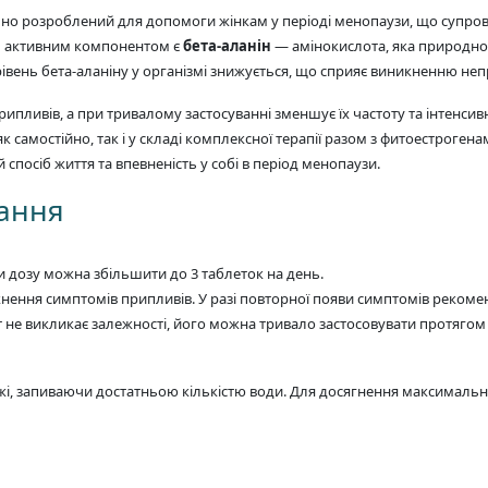
льно розроблений для допомоги жінкам у періоді менопаузи, що суп
м активним компонентом є
бета-аланін
— амінокислота, яка природно 
рівень бета-аланіну у організмі знижується, що сприяє виникненню не
ипливів, а при тривалому застосуванні зменшує їх частоту та інтенсив
к самостійно, так і у складі комплексної терапії разом з фитоестроген
спосіб життя та впевненість у собі в період менопаузи.
вання
би дозу можна збільшити до 3 таблеток на день.
икнення симптомів припливів. У разі повторної появи симптомів рекоме
 не викликає залежності, його можна тривало застосовувати протягом
жі, запиваючи достатньою кількістю води. Для досягнення максималь