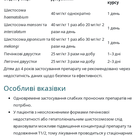
курсу
Шистосома
40 мг/кг однократно
1 день
haematobium
Шистосома
mansoni
та
40 мг/кг 1 раз або 20 мг/кг 2
1 день
intercalatum
рази на день
Шистосома
japonicum
та
60 мг/кг 1 раз або 30 мг/кг 2
1 день
mekongi
рази на день
Печінкові двуустки
25 мг/кг 3 рази на добу
1–3 дні
Легочні двуустки
25 мг/кг 3 рази на добу
2–3 дні
Дітям до 4 років застосування препарату не рекомендовано через
недостатність даних щодо безпеки та ефективності.
Особливі вказівки
Одновремене застосування слабких проносних препаратів не
потрібно.
У пацієнтів з неосложненими формами печінкової
недостатності або гепатолієнальним шистосомозом слід
враховувати можливе підвищення концентрації препарату та
подовження T1/2, тому лікування проводиться у стаціонарних