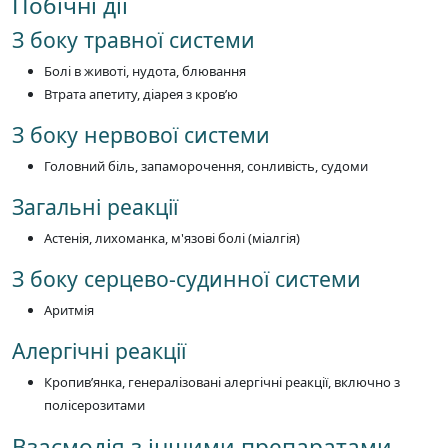
Побічні дії
З боку травної системи
Болі в животі, нудота, блювання
Втрата апетиту, діарея з кров’ю
З боку нервової системи
Головний біль, запаморочення, сонливість, судоми
Загальні реакції
Астенія, лихоманка, м'язові болі (міалгія)
З боку серцево-судинної системи
Аритмія
Алергічні реакції
Кропив’янка, генералізовані алергічні реакції, включно з
полісерозитами
Взаємодія з іншими препаратами