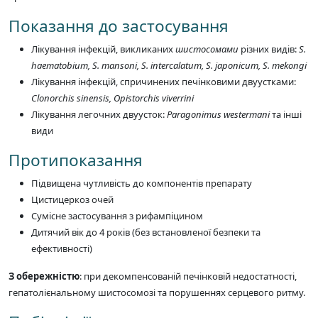
Показання до застосування
Лікування інфекцій, викликаних
шистосомами
різних видів:
S.
haematobium, S. mansoni, S. intercalatum, S. japonicum, S. mekongi
Лікування інфекцій, спричинених печінковими двуустками:
Clonorchis sinensis, Opistorchis viverrini
Лікування легочних двуусток:
Paragonimus westermani
та інші
види
Протипоказання
Підвищена чутливість до компонентів препарату
Цистицеркоз очей
Сумісне застосування з рифампіцином
Дитячий вік до 4 років (без встановленої безпеки та
ефективності)
З обережністю
: при декомпенсованій печінковій недостатності,
гепатолієнальному шистосомозі та порушеннях серцевого ритму.