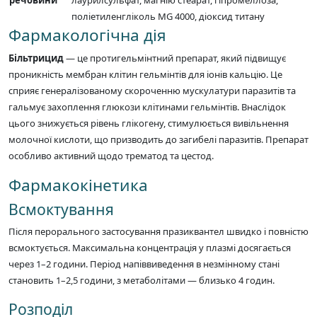
речовини
лаурилсульфат, магнію стеарат, гіпромеллоза,
поліетиленгліколь МG 4000, діоксид титану
Фармакологічна дія
Більтрицид
— це протигельмінтний препарат, який підвищує
проникність мембран клітин гельмінтів для іонів кальцію. Це
сприяє генералізованому скороченню мускулатури паразитів та
гальмує захоплення глюкози клітинами гельмінтів. Внаслідок
цього знижується рівень глікогену, стимулюється вивільнення
молочної кислоти, що призводить до загибелі паразитів. Препарат
особливо активний щодо трематод та цестод.
Фармакокінетика
Всмоктування
Після перорального застосування празиквантел швидко і повністю
всмоктується. Максимальна концентрація у плазмі досягається
через 1–2 години. Період напіввиведення в незмінному стані
становить 1–2,5 години, з метаболітами — близько 4 годин.
Розподіл