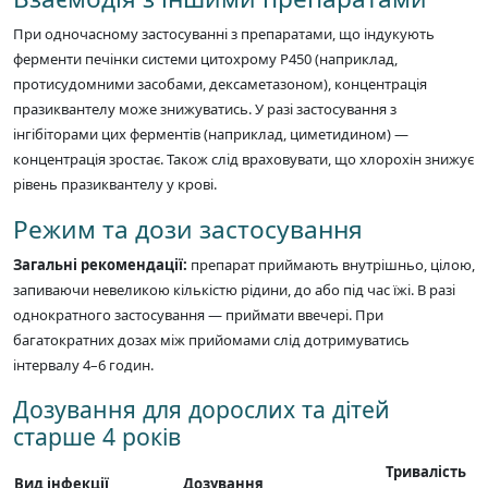
При одночасному застосуванні з препаратами, що індукують
ферменти печінки системи цитохрому Р450 (наприклад,
протисудомними засобами, дексаметазоном), концентрація
празиквантелу може знижуватись. У разі застосування з
інгібіторами цих ферментів (наприклад, циметидином) —
концентрація зростає. Також слід враховувати, що хлорохін знижує
рівень празиквантелу у крові.
Режим та дози застосування
Загальні рекомендації:
препарат приймають внутрішньо, цілою,
запиваючи невеликою кількістю рідини, до або під час їжі. В разі
однократного застосування — приймати ввечері. При
багатократних дозах між прийомами слід дотримуватись
інтервалу 4–6 годин.
Дозування для дорослих та дітей
старше 4 років
Тривалість
Вид інфекції
Дозування