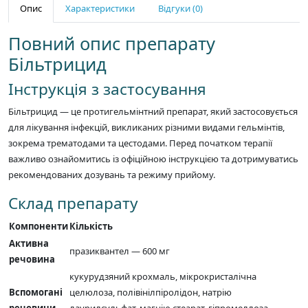
Опис
Характеристики
Відгуки (0)
Повний опис препарату
Більтрицид
Інструкція з застосування
Більтрицид — це протигельмінтний препарат, який застосовується
для лікування інфекцій, викликаних різними видами гельмінтів,
зокрема трематодами та цестодами. Перед початком терапії
важливо ознайомитись із офіційною інструкцією та дотримуватись
рекомендованих дозувань та режиму прийому.
Склад препарату
Компоненти
Кількість
Активна
празиквантел — 600 мг
речовина
кукурудзяний крохмаль, мікрокристалічна
Вспомогані
целюлоза, полівінілпіролідон, натрію