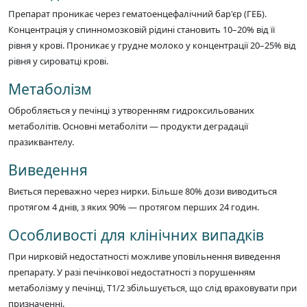
Препарат проникає через гематоенцефалічний бар'єр (ГЕБ).
Концентрація у спинномозковій рідині становить 10–20% від її
рівня у крові. Проникає у грудне молоко у концентрації 20–25% від
рівня у сироватці крові.
Метаболізм
Обробляється у печінці з утворенням гидроксильованих
метаболітів. Основні метаболіти — продукти деградації
празиквантелу.
Виведення
Виється переважно через нирки. Більше 80% дози виводиться
протягом 4 днів, з яких 90% — протягом перших 24 годин.
Особливості для клінічних випадків
При нирковій недостатності можливе уповільнення виведення
препарату. У разі печінкової недостатності з порушенням
метаболізму у печінці, T1/2 збільшується, що слід враховувати при
призначенні.