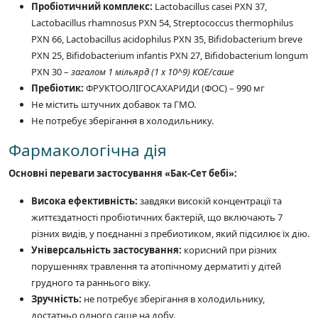
Пробіотичний комплекс:
Lactobacillus casei PXN 37,
Lactobacillus rhamnosus PXN 54, Streptococcus thermophilus
PXN 66, Lactobacillus acidophilus PXN 35, Bifidobacterium breve
PXN 25, Bifidobacterium infantis PXN 27, Bifidobacterium longum
PXN 30 –
загалом 1 мільярд (1 x 10^9) КОЕ/саше
Пребіотик:
ФРУКТООЛІГОСАХАРИДИ (ФОС) – 990 мг
Не містить штучних добавок та ГМО.
Не потребує зберігання в холодильнику.
Фармакологічна дія
Основні переваги застосування «Бак-Сет бебі»:
Висока ефективність:
завдяки високій концентрації та
життєздатності пробіотичних бактерій, що включають 7
різних видів, у поєднанні з пребиотиком, який підсилює їх дію.
Універсальність застосування:
корисний при різних
порушеннях травлення та атопічному дерматиті у дітей
грудного та раннього віку.
Зручність:
не потребує зберігання в холодильнику,
достатньо одного саше на добу.