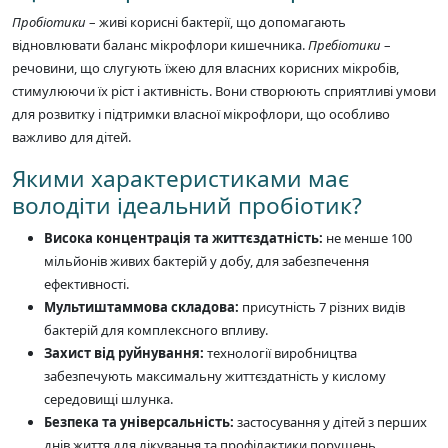
Пробіотики
– живі корисні бактерії, що допомагають
відновлювати баланс мікрофлори кишечника.
Пребіотики
–
речовини, що слугують їжею для власних корисних мікробів,
стимулюючи їх ріст і активність. Вони створюють сприятливі умови
для розвитку і підтримки власної мікрофлори, що особливо
важливо для дітей.
Якими характеристиками має
володіти ідеальний пробіотик?
Висока концентрація та життєздатність:
не менше 100
мільйонів живих бактерій у добу, для забезпечення
ефективності.
Мультиштаммова складова:
присутність 7 різних видів
бактерій для комплексного впливу.
Захист від руйнування:
технології виробництва
забезпечують максимальну життєздатність у кислому
середовищі шлунка.
Безпека та універсальність:
застосування у дітей з перших
днів життя для лікування та профілактики порушень