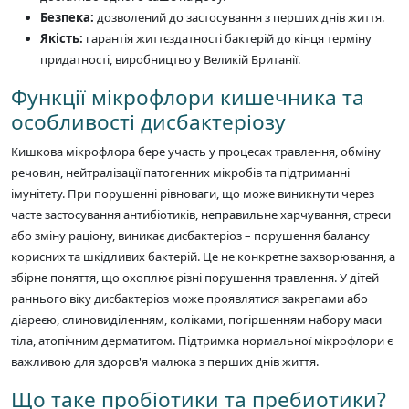
Безпека:
дозволений до застосування з перших днів життя.
Якість:
гарантія життєздатності бактерій до кінця терміну
придатності, виробництво у Великій Британії.
Функції мікрофлори кишечника та
особливості дисбактеріозу
Кишкова мікрофлора бере участь у процесах травлення, обміну
речовин, нейтралізації патогенних мікробів та підтриманні
імунітету. При порушенні рівноваги, що може виникнути через
часте застосування антибіотиків, неправильне харчування, стреси
або зміну раціону, виникає дисбактеріоз – порушення балансу
корисних та шкідливих бактерій. Це не конкретне захворювання, а
збірне поняття, що охоплює різні порушення травлення. У дітей
раннього віку дисбактеріоз може проявлятися закрепами або
діареєю, слиновиділенням, коліками, погіршенням набору маси
тіла, атопічним дерматитом. Підтримка нормальної мікрофлори є
важливою для здоров'я малюка з перших днів життя.
Що таке пробіотики та пребиотики?