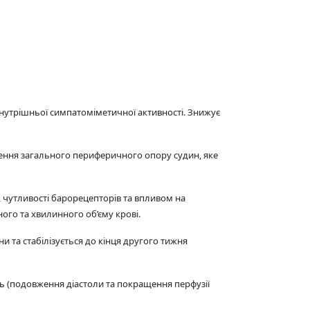
внутрішньої симпатоміметичної активності. Знижує
щення загального периферичного опору судин, яке
 чутливості барорецепторів та впливом на
ого та хвилинного об’єму крові.
и та стабілізується до кінця другого тижня
ь (подовження діастоли та покращення перфузії