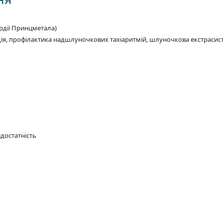
ардії Принцметала)
ія, профілактика надшлуночкових тахіаритмій, шлуночкова екстрасис
достатність