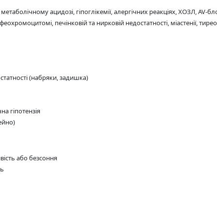
етаболічному ацидозі, гіпоглікемії, алергічних реакціях, ХОЗЛ, AV-блок
омоцитомі, печінковій та нирковій недостатності, міастенії, тиреотокс
статності (набряки, задишка)
на гіпотензія
ейно)
вість або безсоння
ть