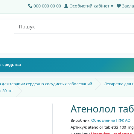
000 000 00 00
Особистий кабінет
Закла
 средства
а для терапии сердечно-сосудистых заболеваний
Лекарства для 
г 30 шт
Атенолол таб
Виробник:
Обновление ПФК АО
Артикул: atenolol_tabletki_100_mg
Наявність:
Наявність невідома