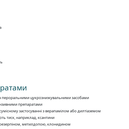
а
ть
аратами
 та пероральними цукрознижувальними засобами
ензивними препаратами
сумісному застосуванні з верапамілом або дилтіаземом
ть тиск, наприклад, ксантини
з резерпіном, метилдопою, клонидином