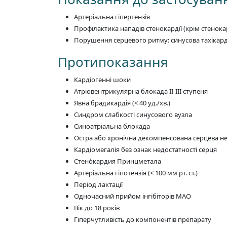
Артеріальна гіпертензія
Профілактика нападів стенокардії (крім стенок
Порушення серцевого ритму: синусова тахікард
Протипоказання
Кардіогенні шоки
Атріовентрикулярна блокада II-III ступеня
Явна брадикардія (< 40 уд./хв.)
Синдром слабкості синусового вузла
Синоатріальна блокада
Остра або хронічна декомпенсована серцева не
Кардіомегалія без ознак недостатності серця
Стено́кардия Принцметала
Артеріальна гіпотензія (< 100 мм рт. ст.)
Період лактації
Одночасний прийом інгібіторів МАО
Вік до 18 років
Гіперчутливість до компонентів препарату