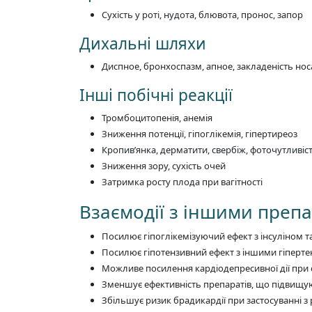
Сухість у роті, нудота, блювота, пронос, запор
Дихальні шляхи
Диспное, бронхоспазм, апное, закладеність нос
Інші побічні реакції
Тромбоцитопенія, анемія
Зниження потенції, гіпоглікемія, гіпертиреоз
Кропив’янка, дерматити, свербіж, фоточутливіс
Зниження зору, сухість очей
Затримка росту плода при вагітності
Взаємодії з іншими преп
Посилює гіпоглікемізуючий ефект з інсуліном
Посилює гіпотензивний ефект з іншими гіперт
Можливе посилення кардіодепресивної дії при 
Зменшує ефективність препаратів, що підвищую
Збільшує ризик брадикардії при застосуванні 