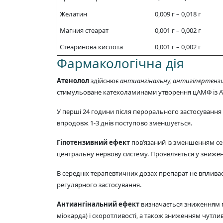
Желатин
0,009 г – 0,018 г
Магния стеарат
0,001 г – 0,002 г
Стеаринова кислота
0,001 г – 0,002 г
Фармакологічна дія
Атенолол
здійснює
антиангінальну, антигіпертенз
стимульоване катехоламинами утворення цАМФ із А
У перші 24 години після перорального застосування
впродовж 1-3 днів поступово зменшується.
Гіпотензивний ефект
пов’язаний із зменшенням се
центральну нервову систему. Проявляється у зниженн
В середніх терапевтичних дозах препарат не впливає 
регулярного застосування.
Антиангінальний ефект
визначається зниженням п
міокарда) і скоротливості, а також зниженням чутлив