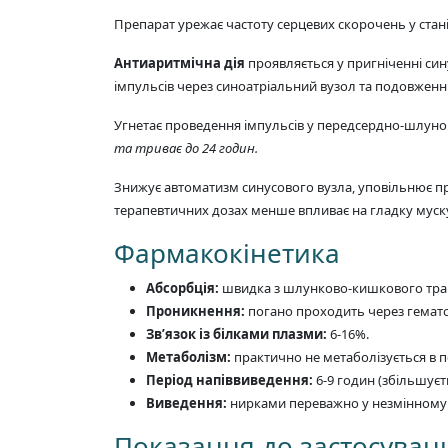
Препарат урежає частоту серцевих скорочень у стані
Антиаритмічна дія
проявляється у пригніченні син
імпульсів через синоатріальний вузол та подовженн
Угнетає проведення імпульсів у передсердно-шлуноч
та триває до 24 годин.
Знижує автоматизм синусового вузла, уповільнює про
терапевтичних дозах менше впливає на гладку муску
Фармакокінетика
Абсорбція:
швидка з шлунково-кишкового тракту
Проникнення:
погано проходить через гемато
Зв’язок із білками плазми:
6-16%.
Метаболізм:
практично не метаболізується в пе
Період напіввиведення:
6-9 годин (збільшуєтьс
Виведення:
нирками переважно у незмінному ви
Показання до застосуван