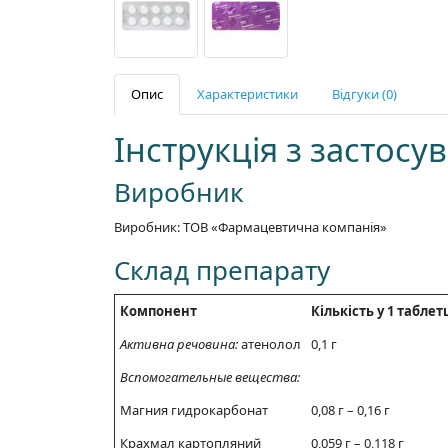
Опис
Характеристики
Відгуки (0)
Інструкція з застос
Виробник
Виробник: ТОВ «Фармацевтична компанія»
Склад препарату
Компонент
Кількість у 1 таблет
Активна речовина:
атенолол
0,1 г
Вспомогательные вещества:
Магния гидрокарбонат
0,08 г – 0,16 г
Крахмал картопляний
0,059 г – 0,118 г