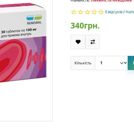
0 відгуків
/
Напи
340грн.
Кількість