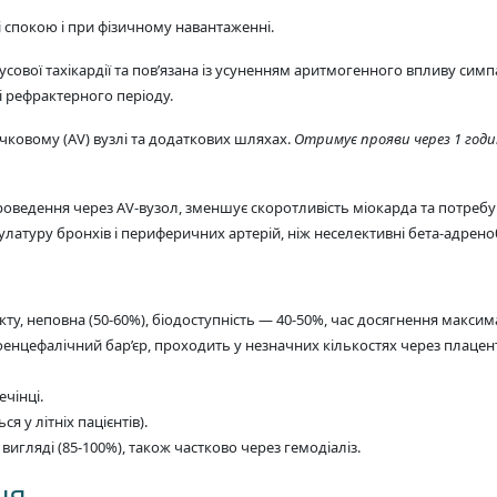
 спокою і при фізичному навантаженні.
усової тахікардії та пов’язана із усуненням аритмогенного впливу си
і рефрактерного періоду.
ковому (АV) вузлі та додаткових шляхах.
Отримує прояви через 1 годин
ведення через АV-вузол, зменшує скоротливість міокарда та потребу м
латуру бронхів і периферичних артерій, ніж неселективні бета-адрен
, неповна (50-60%), біодоступність — 40-50%, час досягнення максима
енцефалічний бар’єр, проходить у незначних кількостях через плацен
чінці.
я у літніх пацієнтів).
гляді (85-100%), також частково через гемодіаліз.
ня