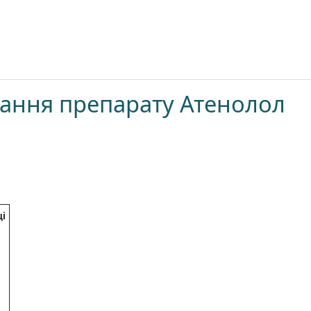
ування препарату Атенолол
ці