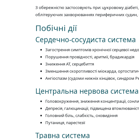
З обережністю застосовують при: цукровому діабеті, м
облітеруючих захворюваннях периферичних судин, феохр
Побічні дії
Сердечно-сосудиста система
Загострення симптомів хронічної серцевої недо
Порушення провідності, аритмії, брадикардія
Зниження АТ, серцебиття
Зменшення скоротливості міокарда, ортостатич
Ангіоспазм (судоми нижніх кінцівок, синдром Р
Центральна нервова система
Головокруження, зниження концентрації, сонли
Депресія, галюцинації, підвищена втомлюваніс
Головний біль, слабкість, сновидіння
Путаниця, парестезії
Травна система