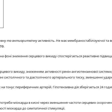
ивну та антиаритмічну
активність. Не має мембраностабілізуючої та 
ТФ.
 на фоні зниження серцевого викиду спостерігається реактивне підви
рцевого викиду, зниженням активності ренін-ангиотензинової системи,
і систолічного та діастолічного артеріального тиску, зменшенні ударн
на тонус периферичних артерій. Гіпотензивна дія зберігається 24 годин
отреби міокарда в кисні через зменшення частоти серцевих скорочен
ості міокарда до симпатичної стимуляції.