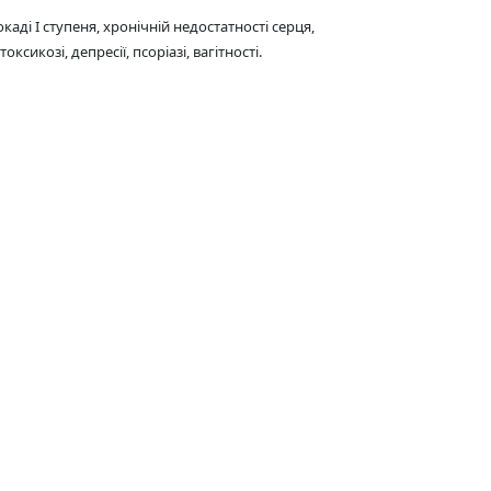
аді I ступеня, хронічній недостатності серця,
икозі, депресії, псоріазі, вагітності.