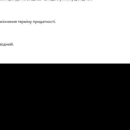
акінчення терміну придатності.
водний.