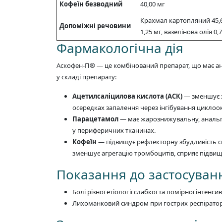
Кофеїн безводний
40,00 мг
Крахмал картопляний 45,60 
Допоміжні речовини
1,25 мг, вазелінова олія 0,
Фармакологічна дія
Аскофен-П® — це комбінований препарат, що має ан
у складі препарату:
Ацетилсаліцилова кислота (АСК)
— зменшує з
осередках запалення через інгібування циклоокс
Парацетамол
— має жарознижувальну, анальгет
у периферичних тканинах.
Кофеїн
— підвищує рефлекторну збудливість сп
зменшує агрегацію тромбоцитів, сприяє підвищ
Показання до застосуван
Болі різної етіології слабкої та помірної інтенс
Лихоманковий синдром при гострих респіратор