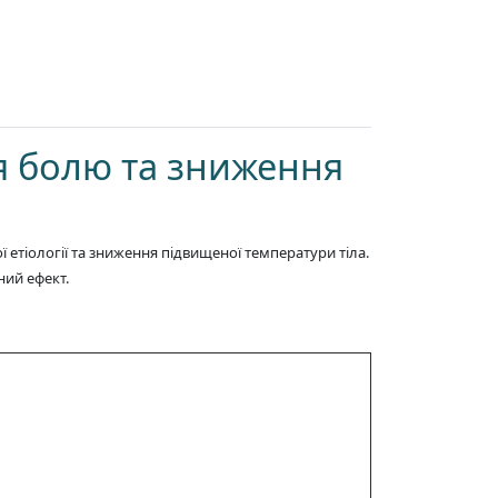
я болю та зниження
етіології та зниження підвищеної температури тіла.
ний ефект.