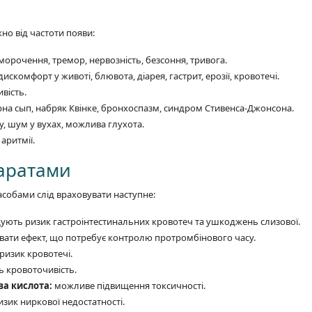
но від частоти появи:
морочення, тремор, нервозність, безсоння, тривога.
дискомфорт у животі, блювота, діарея, гастрит, ерозії, кровотечі.
вість.
ірна сып, набряк Квінке, бронхоспазм, синдром Стивенса-Джонсона.
, шум у вухах, можлива глухота.
 аритмії.
паратами
асобами слід враховувати наступне:
ують ризик гастроінтестинальних кровотеч та ушкоджень слизової.
ати ефект, що потребує контролю протромбінового часу.
изик кровотечі.
 кровоточивість.
ва кислота:
можливе підвищення токсичності.
зик ниркової недостатності.