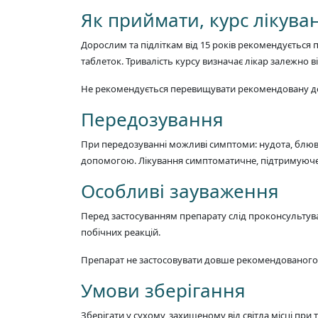
Як приймати, курс лікува
Дорослим та підліткам від 15 років рекомендується 
таблеток. Тривалість курсу визначає лікар залежно в
Не рекомендується перевищувати рекомендовану дозу 
Передозування
При передозуванні можливі симптоми: нудота, блюво
допомогою. Лікування симптоматичне, підтримуюче,
Особливі зауваження
Перед застосуванням препарату слід проконсультуват
побічних реакцій.
Препарат не застосовувати довше рекомендованого те
Умови зберігання
Зберігати у сухому, захищеному від світла місці при