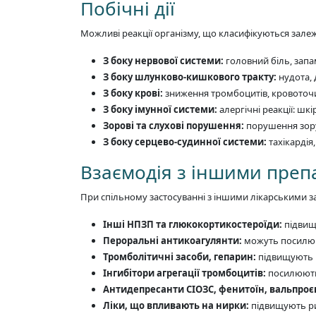
Побічні дії
Можливі реакції організму, що класифікуються залеж
З боку нервової системи:
головний біль, запа
З боку шлунково-кишкового тракту:
нудота, 
З боку крові:
зниження тромбоцитів, кровоточи
З боку імунної системи:
алергічні реакції: шк
Зорові та слухові порушення:
порушення зору
З боку серцево-судинної системи:
тахікардія,
Взаємодія з іншими пре
При спільному застосуванні з іншими лікарськими з
Інші НПЗП та глюкокортикостероїди:
підвищ
Пероральні антикоагулянти:
можуть посилюв
Тромболітичні засоби, гепарин:
підвищують р
Інгибітори агрегації тромбоцитів:
посилюють
Антидепресанти СІОЗС, фенитоїн, вальпроє
Ліки, що впливають на нирки:
підвищують ри