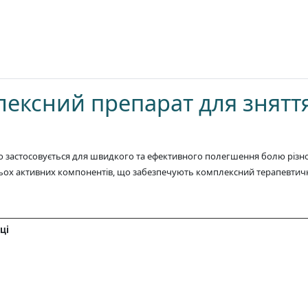
ексний препарат для знятт
застосовується для швидкого та ефективного полегшення болю різної 
трьох активних компонентів, що забезпечують комплексний терапевтич
ці