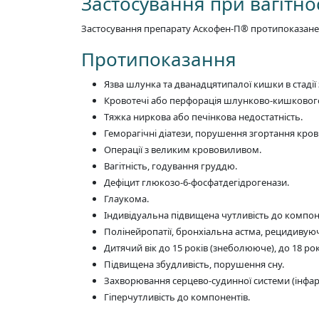
Застосування при вагітнос
Застосування препарату Аскофен-П® протипоказане пі
Протипоказання
Язва шлунка та дванадцятипалої кишки в стадії
Кровотечі або перфорація шлунково-кишкового 
Тяжка ниркова або печінкова недостатність.
Геморагічні діатези, порушення згортання крові
Операції з великим крововиливом.
Вагітність, годування груддю.
Дефіцит глюкозо-6-фосфатдегідрогенази.
Глаукома.
Індивідуальна підвищена чутливість до компон
Полінейропатії, бронхіальна астма, рецидивуюч
Дитячий вік до 15 років (знеболююче), до 18 рок
Підвищена збудливість, порушення сну.
Захворювання серцево-судинної системи (інфаркт
Гіперчутливість до компонентів.