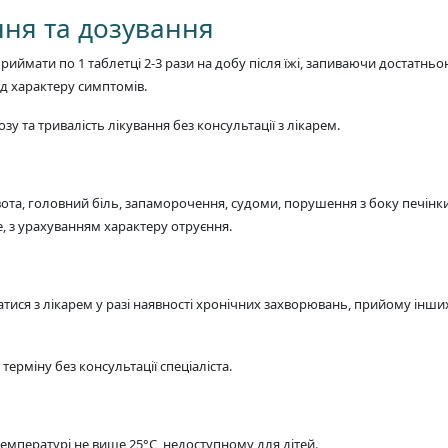
ння та дозування
приймати по 1 таблетці 2-3 рази на добу після їжі, запиваючи достатн
ід характеру симптомів.
та тривалість лікування без консультації з лікарем.
та, головний біль, запаморочення, судоми, порушення з боку печінки
 з урахуванням характеру отруєння.
ися з лікарем у разі наявності хронічних захворювань, прийому інших
рміну без консультації спеціаліста.
 температурі не вище 25°C, недоступному для дітей.