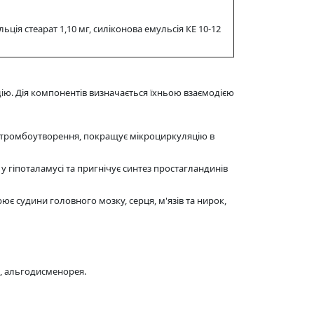
льція стеарат 1,10 мг, силіконова емульсія КЕ 10-12
ю. Дія компонентів визначається їхньою взаємодією
є тромбоутворення, покращує мікроциркуляцію в
 гіпоталамусі та пригнічує синтез простагландинів
 судини головного мозку, серця, м'язів та нирок,
ія, альгодисменорея.