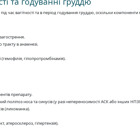
ті та годуванні груддю
д час вагітності та в період годування груддю, оскільки компоненти 
 загострення.
тракту в анамнезі.
 (гемофілія, гіпопротромбінамія).
ентів препарату.
ий поліпоз носа та синусів (у разі непереносимості АСК або інших НПЗ
ів (лихоманка).
, атеросклероз, гіпертензія).