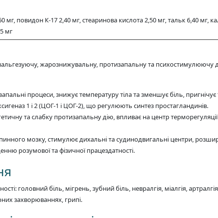
мг, повидон К-17 2,40 мг, стеаринова кислота 2,50 мг, тальк 6,40 мг, ка
75 мг
альгезуючу, жарознижувальну, протизапальну та психостимулюючу ді
апальні процеси, знижує температуру тіла та зменшує біль, пригнічу
игеназ 1 і 2 (ЦОГ-1 і ЦОГ-2), що регулюють синтез простагландинів.
ичну та слабку протизапальну дію, впливає на центр терморегуляції у
инного мозку, стимулює дихальні та судинодвигальні центри, розширює
енню розумової та фізичної працездатності.
ня
ивності: головний біль, мігрень, зубний біль, невралгія, міалгія, артралг
них захворюваннях, грипі.