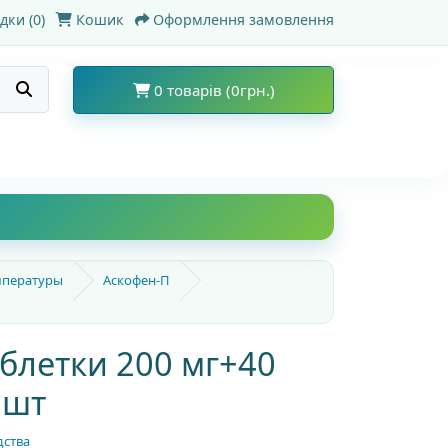
дки (0)
Кошик
Оформлення замовлення
0 товарів (0грн.)
емпературы
Аскофен-П
блетки 200 мг+40
 шт
дства