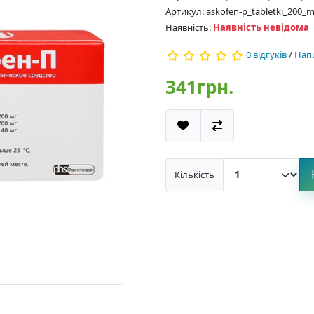
Артикул: askofen-p_tabletki_200
Наявність:
Наявність невідома
0 відгуків
/
Напи
341грн.
Кількість