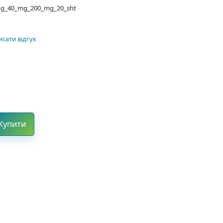
_mg_40_mg_200_mg_20_sht
сати відгук
Купити