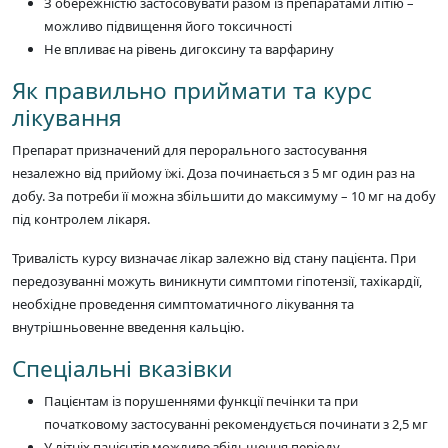
З обережністю застосовувати разом із препаратами літію –
можливо підвищення його токсичності
Не впливає на рівень дигоксину та варфарину
Як правильно приймати та курс
лікування
Препарат призначений для перорального застосування
незалежно від прийому їжі. Доза починається з 5 мг один раз на
добу. За потреби її можна збільшити до максимуму – 10 мг на добу
під контролем лікаря.
Тривалість курсу визначає лікар залежно від стану пацієнта. При
передозуванні можуть виникнути симптоми гіпотензії, тахікардії,
необхідне проведення симптоматичного лікування та
внутрішньовенне введення кальцію.
Спеціальні вказівки
Пацієнтам із порушеннями функції печінки та при
початковому застосуванні рекомендується починати з 2,5 мг
У літніх пацієнтів можливе збільшення періоду