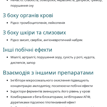
Нечасто: слабкість, обмороки, нервозність, депресія, тремор,
порушення сну
З боку органів крові
Рідко: тромбоцитопенія, лейкопенія
З боку шкіри та слизових
Рідко: висип, свербіж, ангіоневротичний набряк
Інші побічні ефекти
Міалгії, артралгії, порушення зору, сухість у роті, нудота,
диспепсія, запор
Взаємодія з іншими препаратами
Інгібітори мікросомального окислення підвищують
концентрацію амлодипіну, посилюючи побічні ефекти
Індуктори ферментів зменшують його рівень у крові
Комбінування з бета-блокаторами, інгібіторами АПФ,
діуретиками підсилює гіпотензивний ефект