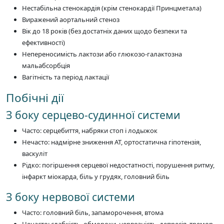
Нестабільна стенокардія (крім стенокардії Принцметала)
Виражений аортальний стеноз
Вік до 18 років (без достатніх даних щодо безпеки та
ефективності)
Непереносимість лактози або глюкозо-галактозна
мальабсорбція
Вагітність та період лактації
Побічні дії
З боку серцево-судинної системи
Часто: серцебиття, набряки стоп і лодыжок
Нечасто: надмірне зниження АТ, ортостатична гіпотензія,
васкуліт
Рідко: погіршення серцевої недостатності, порушення ритму,
інфаркт міокарда, біль у грудях, головний біль
З боку нервової системи
Часто: головний біль, запаморочення, втома