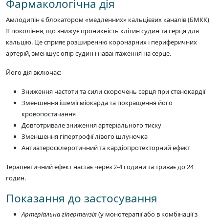
Фармакологічна дія
Амлодипін є блокатором «медленних» кальцієвих каналів (БМКК)
II покоління, що знижує проникність клітин судин та серця для
кальцію. Це сприяє розширенню коронарних і периферичних
артерій, зменшує опір судин і навантаження на серце.
Його дія включає:
Зниження частоти та сили скорочень серця при стенокардії
Зменшення ішемії міокарда та покращення його
кровопостачання
Довготривале зниження артеріального тиску
Зменшення гіпертрофії лівого шлуночка
Антиатеросклеротичний та кардіопротекторний ефект
Терапевтичний ефект настає через 2-4 години та триває до 24
годин.
Показання до застосування
Артеріальна гіпертензія
(у монотерапії або в комбінації з