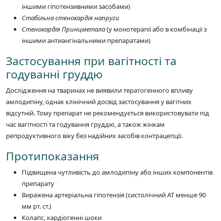
іншими гіпотензивними засобами)
Стабільна стенокардія напруги
Стенокардія Принцметала
(у монотерапії або в комбінації з
іншими антиангінальними препаратами)
Застосування при вагітності та
годуванні груддю
Дослідження на тваринах не виявили тератогенного впливу
амлодипіну, однак клінічний досвід застосування у вагітних
відсутній. Тому препарат не рекомендується використовувати під
час вагітності та годування груддю, а також жінкам
репродуктивного віку без надійних засобів контрацепції.
Протипоказання
Підвищена чутливість до амлодипіну або інших компонентів
препарату
Виражена артеріальна гіпотензія (систолічний АТ менше 90
мм рт. ст.)
Колапс, кардіогенні шоки