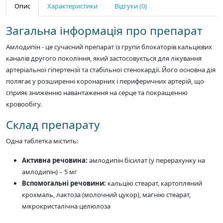
Опис
Характеристики
Відгуки (0)
Загальна інформація про препарат
Амлодипін - це сучасний препарат із групи блокаторів кальцієвих
каналів другого покоління, який застосовується для лікування
артеріальної гіпертензії та стабільної стенокардії. Його основна дія
полягає у розширенні коронарних і периферичних артерій, що
сприяє зниженню навантаження на серце та покращенню
кровообігу.
Склад препарату
Одна таблетка містить:
Активна речовина:
амлодипін бісилат (у перерахунку на
амлодипін) – 5 мг
Вспомогальні речовини:
кальцію стеарат, картопляний
крохмаль, лактоза (молочний цукор), магнію стеарат,
мікрокристалічна целюлоза