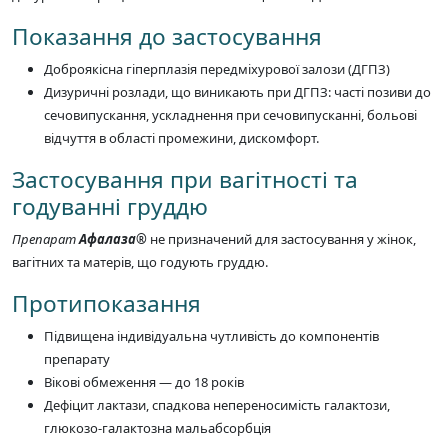
Показання до застосування
Доброякісна гіперплазія передміхурової залози (ДГПЗ)
Дизуричні розлади, що виникають при ДГПЗ: часті позиви до
сечовипускання, ускладнення при сечовипусканні, больові
відчуття в області промежини, дискомфорт.
Застосування при вагітності та
годуванні груддю
Препарат
Афалаза®
не призначений для застосування у жінок,
вагітних та матерів, що годують груддю.
Протипоказання
Підвищена індивідуальна чутливість до компонентів
препарату
Вікові обмеження — до 18 років
Дефіцит лактази, спадкова непереносимість галактози,
глюкозо-галактозна мальабсорбція