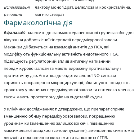
Вспомогальні
лактозу моногідрат, целюлоза мікрокристалічна,
речовини
магнію стеарат
Фармакологічна дія
Афалаза®
належить до фармакотерапевтичної групи засобів для
лікування доброякісної гіперплазії передміхурової залози.
Механізм дії базується на взаємодії антитіл до ПСА, які
модифікують функціональну активність ендогенного ПСА,
підвищують регуляторний вплив антигену на тканини
передміхурової залози та мають виражену протизапальну і
протиотечну дію. Антитіла до ендотеліальної NO-синтази
сприяють покращенню мікроциркуляції, збільшують швидкість
кровотоку у тканинах передміхурової залози та статевого члена, а
також мають протекторну дію на ендотелій судин.
У клінічних дослідженнях підтверджено, що препарат сприяє
зменшенню об'єму передміхурової залози, покращенню
уродинаміки (зменшенню залишкової сечі, підвищенню
максимальної швидкості сечовипускання), зменшенню симптомів
дизурії та покращенню якості життя пацієнтів із ДГПЗ.