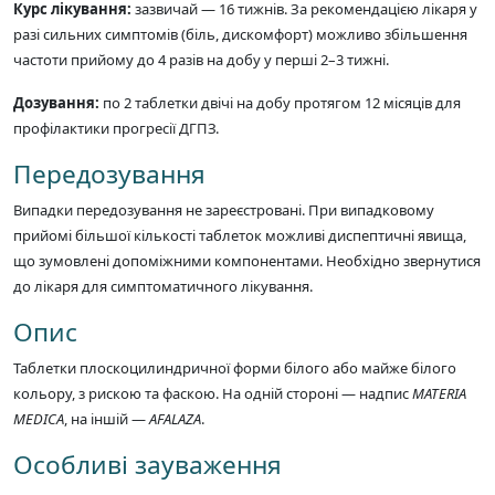
Курс лікування:
зазвичай — 16 тижнів. За рекомендацією лікаря у
разі сильних симптомів (біль, дискомфорт) можливо збільшення
частоти прийому до 4 разів на добу у перші 2–3 тижні.
Дозування:
по 2 таблетки двічі на добу протягом 12 місяців для
профілактики прогресії ДГПЗ.
Передозування
Випадки передозування не зареєстровані. При випадковому
прийомі більшої кількості таблеток можливі диспептичні явища,
що зумовлені допоміжними компонентами. Необхідно звернутися
до лікаря для симптоматичного лікування.
Опис
Таблетки плоскоцилиндричної форми білого або майже білого
кольору, з рискою та фаскою. На одній стороні — надпис
MATERIA
MEDICA
, на іншій —
AFALAZA
.
Особливі зауваження