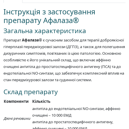
Інструкція з застосування
препарату Афалаза®
Загальна характеристика
Препарат
Афалаза®
є сучасним засобом для терапії доброякісної
гіперплазії передміхурової залози (ДГПЗ), а також для полегшення
дизуричних симптомів, пов'язаних із цією патологією. Основною
особливістю є його унікальний склад, що включає аффінно
очищені антитіла до простатоспецифічного антигену (ПСА) та до
ендотеліальної NO-синтази, що забезпечує комплексний вплив на
стан передміхурової залози та судинної системи.
Склад препарату
Компоненти
Кількість
антитіла до ендотеліальної NO-синтази, аффінно
очищені – 10 000 ЕМД
Діючі речовини
антитіла до простатоспецифічного антигену,
аффінно очищені – 10 000 ЕМД