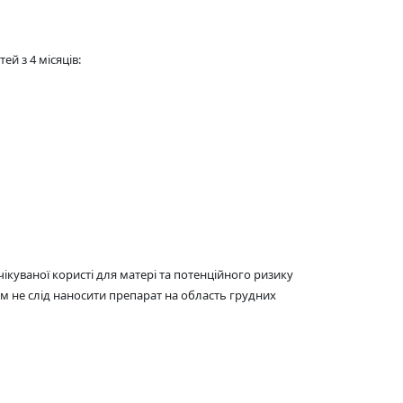
й з 4 місяців:
ікуваної користі для матері та потенційного ризику
м не слід наносити препарат на область грудних