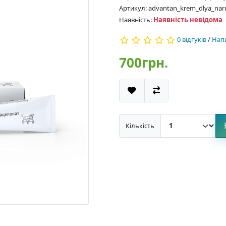
Артикул: advantan_krem_dlya_nar
Наявність:
Наявність невідома
0 відгуків
/
Напи
700грн.
Кількість