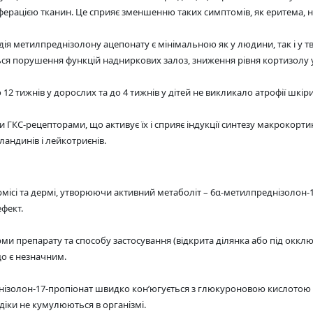
іферацією тканин. Це сприяє зменшенню таких симптомів, як еритема, н
ія метилпреднізолону ацепонату є мінімальною як у людини, так і у тв
ється порушення функцій надниркових залоз, зниження рівня кортизолу 
12 тижнів у дорослих та до 4 тижнів у дітей не викликало атрофії шкір
и ГКС-рецепторами, що активує їх і сприяє індукції синтезу макрокорти
ландинів і лейкотриєнів.
рмісі та дермі, утворюючи активний метаболіт – 6α-метилпреднізолон-
фект.
рми препарату та способу застосування (відкрита ділянка або під окклю
що є незначним.
нізолон-17-пропіонат швидко кон’югується з глюкуроновою кислотою 
діки не кумулюються в організмі.