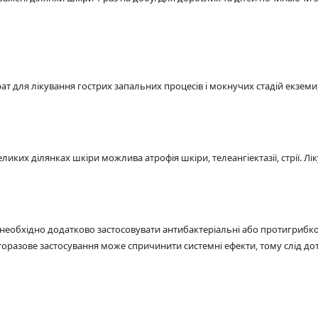
 для лікування гострих запальних процесів і мокнучих стадій екземи,
ликих ділянках шкіри можлива атрофія шкіри, телеангіектазії, стрії. Л
еобхідно додатково застосовувати антибактеріальні або протигрибко
торазове застосування може спричинити системні ефекти, тому слід до