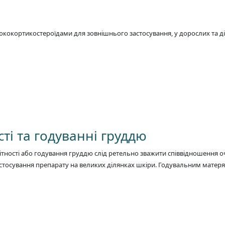
кокортикостероїдами для зовнішнього застосування, у дорослих та діте
ті та годуванні груддю
гітності або годування груддю слід ретельно зважити співвідношення оч
стосування препарату на великих ділянках шкіри. Годувальним матеря