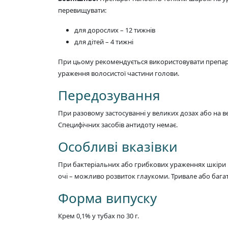
перевищувати:
для дорослих – 12 тижнів
для дітей – 4 тижні
При цьому рекомендується використовувати препарат
ураження волосистої частини голови.
Передозування
При разовому застосуванні у великих дозах або на ве
Специфічних засобів антидоту немає.
Особливі вказівки
При бактеріальних або грибкових ураженнях шкіри н
очі – можливо розвиток глаукоми. Тривале або бага
Форма випуску
Крем 0,1% у тубах по 30 г.