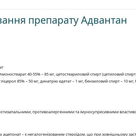
сування препарату Адвантан
мг
лмоностеарат 40-55% – 85 мг, цетостеариловий спирт (цетиловий спирт 
 гліцерол 85% – 50 мг, динатрію едетат – 1 мг, бензиловий спирт – 10 мг
ротизапальними, противоалергенними та імуносупресивними властив
ацепонат – є негалогенізованим стероїдом, що при зовнішньому застос