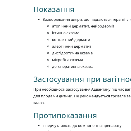
Показання
Захворювання шкіри, що піддаються терапії глю
атопічний дерматит, нейродерміт
істинна екзема
контактний дерматит
алергічний дерматит
дисгідротична екзема
мікробна екзема
дегенеративна екзема
Застосування при вагітнос
При необхідності застосування Адвантану під час ва
для плода чи дитини. Не рекомендується тривале за
залоз.
Протипоказання
гіперчутливість до компонентів препарату