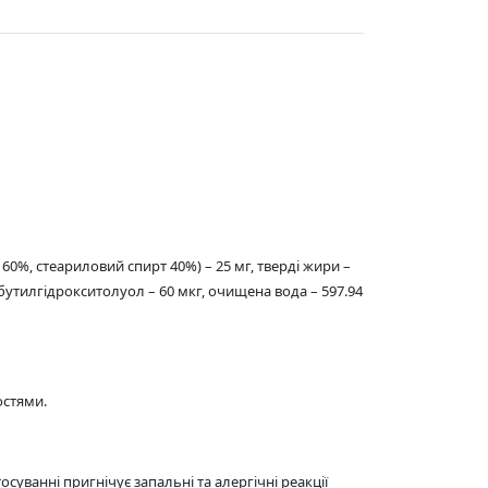
60%, стеариловий спирт 40%) – 25 мг, тверді жири –
, бутилгідрокситолуол – 60 мкг, очищена вода – 597.94
остями.
уванні пригнічує запальні та алергічні реакції