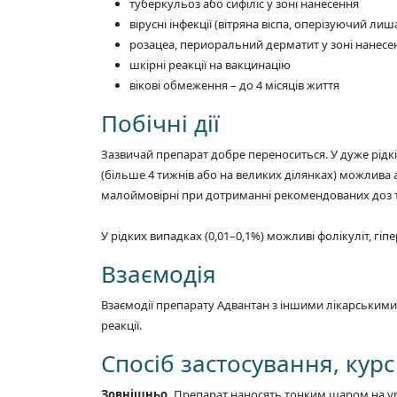
туберкульоз або сифіліс у зоні нанесення
вірусні інфекції (вітряна віспа, оперізуючий лиш
розацеа, периоральний дерматит у зоні нанесе
шкірні реакції на вакцинацію
вікові обмеження – до 4 місяців життя
Побічні дії
Зазвичай препарат добре переноситься. У дуже рідкіс
(більше 4 тижнів або на великих ділянках) можлива ат
малоймовірні при дотриманні рекомендованих доз та
У рідких випадках (0,01–0,1%) можливі фолікуліт, гіп
Взаємодія
Взаємодії препарату Адвантан з іншими лікарськими
реакції.
Спосіб застосування, курс
Зовнішньо.
Препарат наносять тонким шаром на ураж