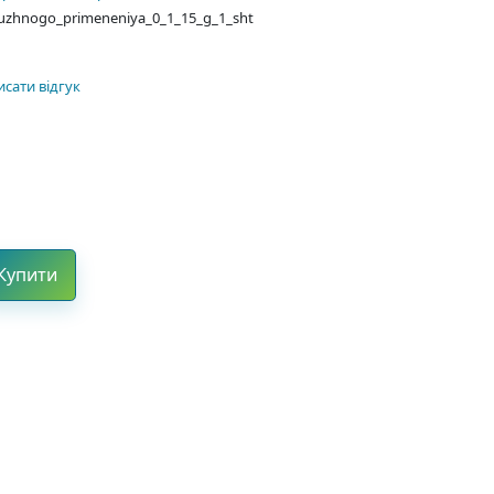
uzhnogo_primeneniya_0_1_15_g_1_sht
сати відгук
Купити