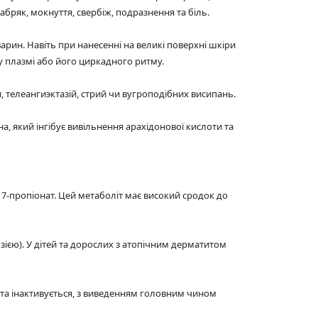
абряк, мокнуття, свербіж, подразнення та біль.
арин. Навіть при нанесенні на великі поверхні шкіри
у плазмі або його циркадного ритму.
и, телеангиэктазій, стрий чи вугроподібних висипань.
на, який інгібує вивільнення арахідонової кислоти та
17-пропіонат. Цей метаболіт має високий сродок до
зією). У дітей та дорослих з атопічним дерматитом
та інактивується, з виведенням головним чином