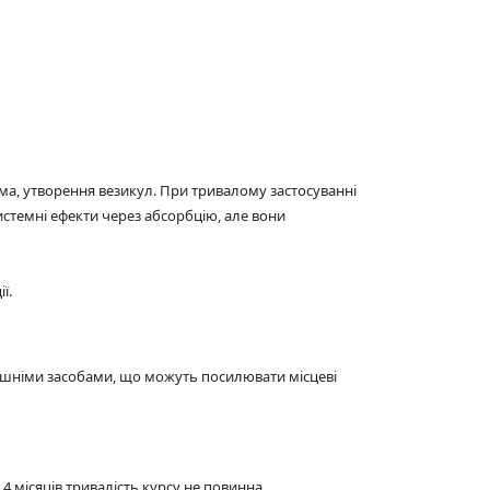
тема, утворення везикул. При тривалому застосуванні
системні ефекти через абсорбцію, але вони
ї.
нішніми засобами, що можуть посилювати місцеві
4 місяців тривалість курсу не повинна