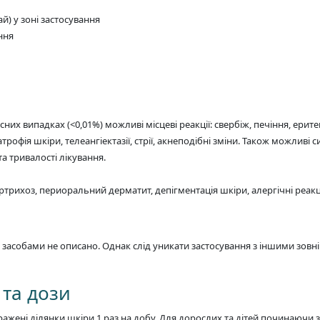
ай) у зоні застосування
ння
них випадках (<0,01%) можливі місцеві реакції: свербіж, печіння, ери
рофія шкіри, телеангіектазії, стрії, акнеподібні зміни. Також можливі 
 тривалості лікування.
ертрихоз, периоральний дерматит, депігментація шкіри, алергічні реакці
 засобами не описано. Однак слід уникати застосування з іншими зов
 та дози
ені ділянки шкіри 1 раз на добу. Для дорослих та дітей починаючи з 