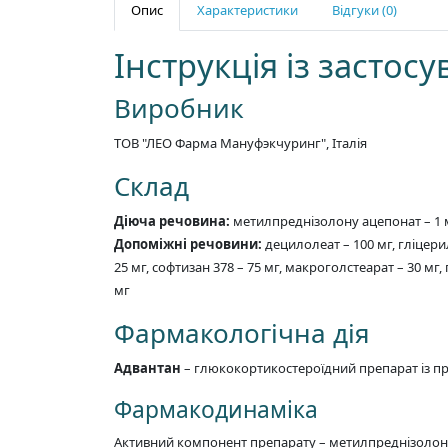
Опис
Характеристики
Відгуки (0)
Інструкція із засто
Виробник
ТОВ "ЛЕО Фарма Мануфэкчуринг", Італія
Склад
Діюча речовина:
метилпреднізолону ацепонат – 1 
Допоміжні речовини:
децилолеат – 100 мг, гліцери
25 мг, софтизан 378 – 75 мг, макроголстеарат – 30 мг,
мг
Фармакологічна дія
Адвантан
– глюкокортикостероїдний препарат із п
Фармакодинаміка
Активний компонент препарату – метилпреднізолону 