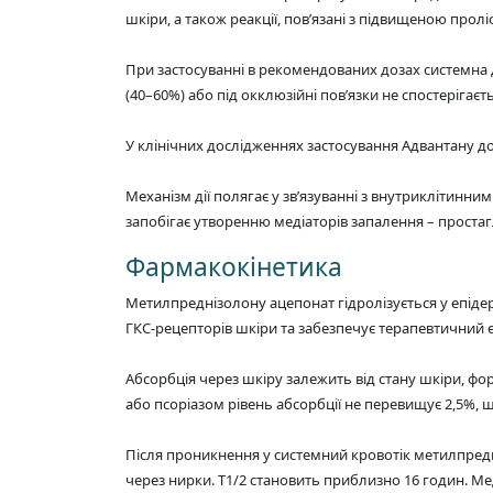
шкіри, а також реакції, пов’язані з підвищеною прол
При застосуванні в рекомендованих дозах системна д
(40–60%) або під окклюзійні пов’язки не спостеріга
У клінічних дослідженнях застосування Адвантану до 
Механізм дії полягає у зв’язуванні з внутриклітинним
запобігає утворенню медіаторів запалення – простаг
Фармакокінетика
Метилпреднізолону ацепонат гідролізується у епіде
ГКС-рецепторів шкіри та забезпечує терапевтичний е
Абсорбція через шкіру залежить від стану шкіри, фо
або псоріазом рівень абсорбції не перевищує 2,5%, 
Після проникнення у системний кровотік метилпред
через нирки. T1/2 становить приблизно 16 годин. Ме