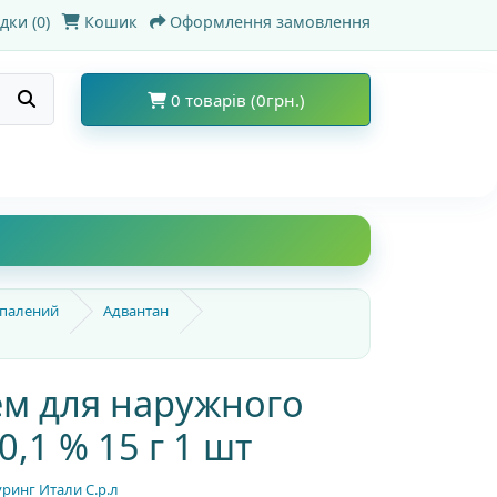
дки (0)
Кошик
Оформлення замовлення
0 товарів (0грн.)
спалений
Адвантан
ем для наружного
,1 % 15 г 1 шт
инг Итали С.р.л