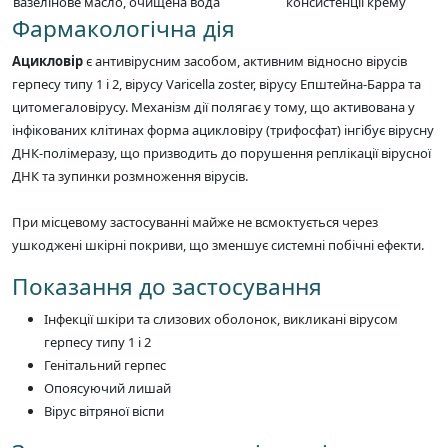
вазелінове масло, очищена вода
консистенції крему
Фармакологічна дія
Ацикловір
є антивірусним засобом, активним відносно вірусів
герпесу типу 1 і 2, вірусу Varicella zoster, вірусу Епштейна-Барра та
цитомегаловірусу. Механізм дії полягає у тому, що активована у
інфікованих клітинах форма ацикловіру (трифосфат) інгібує вірусну
ДНК-полімеразу, що призводить до порушення реплікації вірусної
ДНК та зупинки розмноження вірусів.
При місцевому застосуванні майже не всмоктується через
ушкоджені шкірні покриви, що зменшує системні побічні ефекти.
Показання до застосування
Інфекції шкіри та слизових оболонок, викликані вірусом
герпесу типу 1 і 2
Генітальний герпес
Опоясуючий лишай
Вірус вітряної віспи