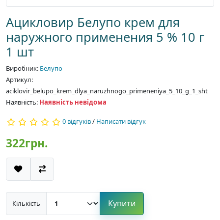
Ацикловир Белупо крем для
наружного применения 5 % 10 г
1 шт
Виробник:
Белупо
Артикул:
aciklovir_belupo_krem_dlya_naruzhnogo_primeneniya_5_10_g_1_sht
Наявність:
Наявність невідома
0 відгуків
/
Написати відгук
322грн.
Купити
Кількість