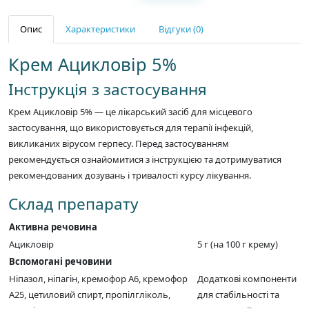
Опис
Характеристики
Відгуки (0)
Крем Ацикловір 5%
Інструкція з застосування
Крем Ацикловір 5% — це лікарський засіб для місцевого
застосування, що використовується для терапії інфекцій,
викликаних вірусом герпесу. Перед застосуванням
рекомендується ознайомитися з інструкцією та дотримуватися
рекомендованих дозувань і тривалості курсу лікування.
Склад препарату
Активна речовина
Ацикловір
5 г (на 100 г крему)
Вспомогані речовини
Ніпазол, ніпагін, кремофор А6, кремофор
Додаткові компоненти
A25, цетиловий спирт, пропілгліколь,
для стабільності та