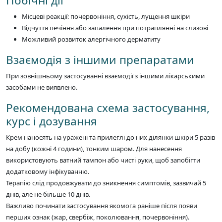
Побічні дії
Місцеві реакції: почервоніння, сухість, лущення шкіри
Відчуття печіння або запалення при потраплянні на слизові
Можливий розвиток алергічного дерматиту
Взаємодія з іншими препаратами
При зовнішньому застосуванні взаємодії з іншими лікарськими
засобами не виявлено.
Рекомендована схема застосування,
курс і дозування
Крем наносять на уражені та прилеглі до них ділянки шкіри 5 разів
на добу (кожні 4 години), тонким шаром. Для нанесення
використовують ватний тампон або чисті руки, щоб запобігти
додатковому інфікуванню.
Терапію слід продовжувати до зникнення симптомів, зазвичай 5
днів, але не більше 10 днів.
Важливо починати застосування якомога раніше після появи
перших ознак (жар, свербіж, поколювання, почервоніння).