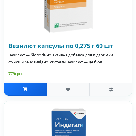
Везилют капсулы по 0,275 г 60 шт
Везилют — біологічно активна добавка для підтримки
функцій сечовивідної системи Везилют — це біол..
779грн.