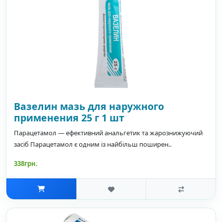
Вазелин мазь для наружного
применения 25 г 1 шт
Парацетамол — ефективний анальгетик та жарознижуючий
засіб Парацетамол є одним із найбільш поширен..
338грн.