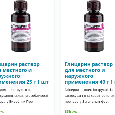
ицерин раствор
Глицерин раствор
я местного и
для местного и
ружного
наружного
именения 25 г 1 шт
применения 40 г 1
рол — інструкція із
Гліцерол — опис, інструкція із
сування, склад та особливості
застосування та характеристик
арату Виробник Пре..
препарату Загальна інфор..
рн.
328грн.