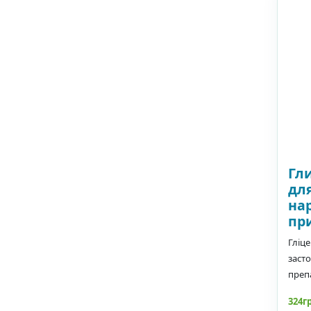
Гл
дл
на
пр
Гліце
засто
преп
324г