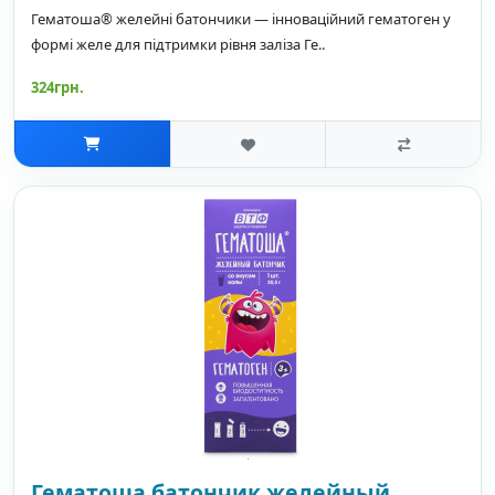
Гематоша® желейні батончики — інноваційний гематоген у
формі желе для підтримки рівня заліза Ге..
324грн.
Гематоша батончик желейный