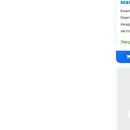
мас
Комп
Омега
ліка
засто
794г