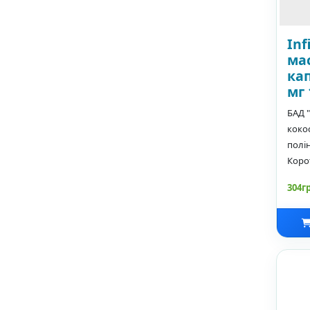
Inf
ма
ка
мг 
БАД "
коко
полі
Корот
304г