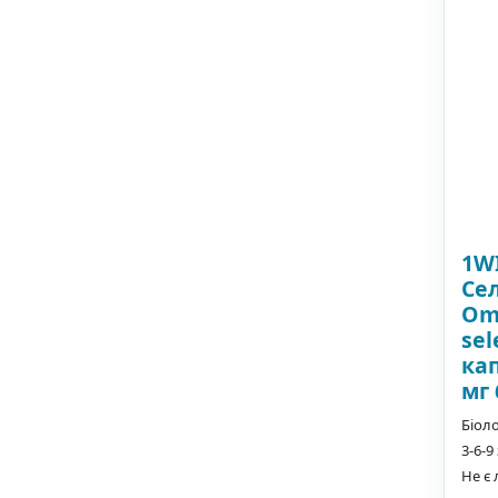
1WI
Сел
Ome
sel
ка
мг 
Біол
3-6-9
Не є 