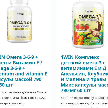
N Oмега 3-6-9 +
1WIN Комплекс
ен и Витамин Е /
детский омега-3 с
ga 3-6-9 +
витаминами Е и Д
enium and vitamin E
Апельсин, Клубни
псулы массой 790
и Малина и травы
60 шт
Микс капсулы мас
790 мг 60 шт
огічно активна добавка «Омега
 з селеном та вітаміном Е» БАД.
Краткий огляд товару Біологіч
лікарським засо..
активна добавка до їжі «Компл