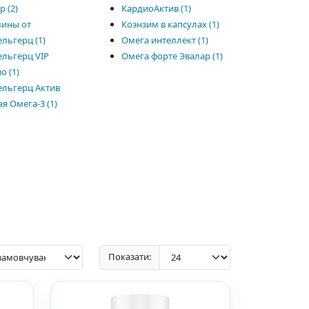
р (2)
КардиоАктив (1)
ины от
Коэнзим в капсулах (1)
льгерц (1)
Омега интеллект (1)
льгерц VIP
Омега форте Эвалар (1)
о (1)
льгерц Актив
я Омега-3 (1)
Показати: