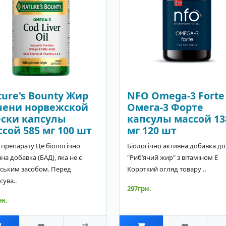
ure's Bounty Жир
NFO Omega-3 Forte
чени норвежской
Омега-3 Форте
ески капсулы
капсулы массой 13
сой 585 мг 100 шт
мг 120 шт
 препарату Це біологічно
Біологічно активна добавка до 
на добавка (БАД), яка не є
"Риб’ячий жир" з вітаміном Е
рським засобом. Перед
Короткий огляд товару ..
сува..
297грн.
рн.