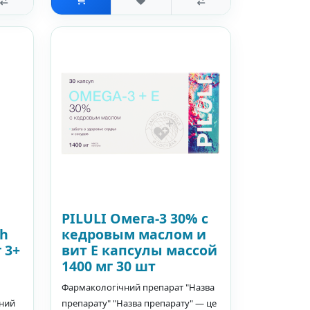
PILULI Омега-3 30% с
sh
кедровым маслом и
 3+
вит E капсулы массой
1400 мг 30 шт
Фармакологічний препарат "Назва
вний
препарату" "Назва препарату" — це