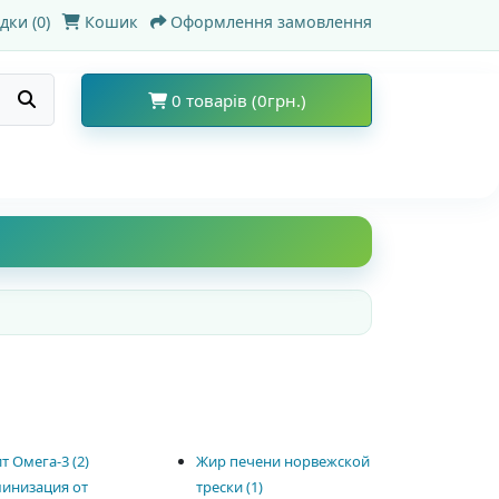
дки (0)
Кошик
Оформлення замовлення
0 товарів (0грн.)
т Омега-3 (2)
Жир печени норвежской
инизация от
трески (1)