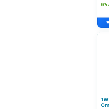
567г
1WI
Om