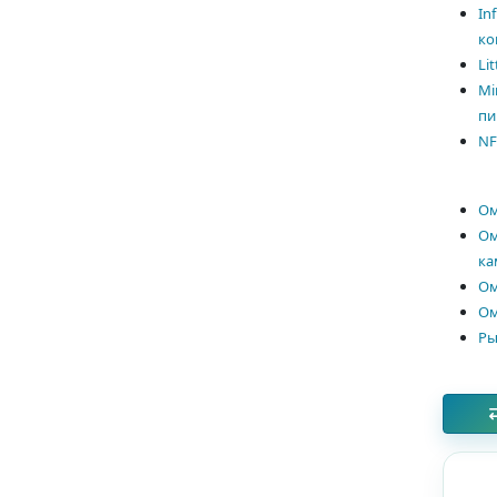
In
ко
Lit
Mi
пи
NF
Ом
Ом
ка
Ом
Ом
Ры