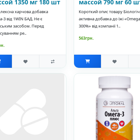
сой 1350 мг 180 шт
массой 790 мг 60 ш
лексна харчова добавка
Короткий опис товару Біологі
-3 від 1WIN БАД. Не є
активна добавка до їжі «Omega
рським засобом. Перед
300%» від компанії 1..
суванням ре..
563грн.
рн.