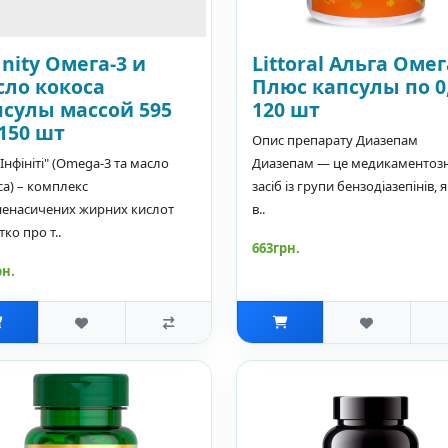
inity Омега-3 и
Littoral Альга Омег
сло кокоса
Плюс капсулы по 0,
псулы массой 595
120 шт
150 шт
Опис препарату Диазепам
Інфініті" (Omega-3 та масло
Диазепам — це медикаментоз
са) – комплекс
засіб із групи бензодіазепінів, 
ненасичених жирних кислот
в..
ко про т..
663грн.
рн.