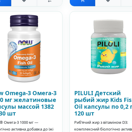
w Omega-3 Омега-3
PILULI Детский
00 мг желатиновые
рыбий жир Kids Fi
псулы массой 1382
Oil капсулы по 0,2 г
30 шт
120 шт
 Омега-3 1000 мг —
Риб’ячий жир з вітаміном D3:
гічно активна добавка до їжі
комплексний біологічно акти