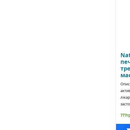
Nat
пе
тр
мас
Опис
актив
ліка
засто
777г