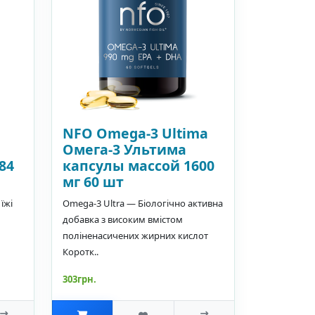
NFO Omega-3 Ultima
Омега-3 Ультима
84
капсулы массой 1600
мг 60 шт
їжі
Omega-3 Ultra — Біологічно активна
добавка з високим вмістом
поліненасичених жирних кислот
Коротк..
303грн.