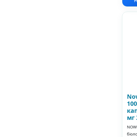
No
10
ка
мг 
NOW®
біоло