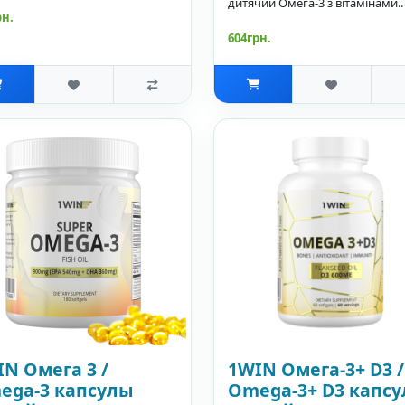
дитячий Омега-3 з вітамінами..
рн.
604грн.
N Омега 3 /
1WIN Омега-3+ D3 /
ega-3 капсулы
Omega-3+ D3 капс