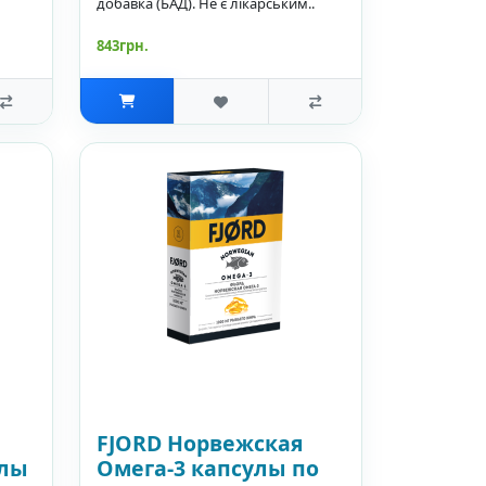
добавка (БАД). Не є лікарським..
843грн.
FJORD Норвежская
улы
Омега-3 капсулы по