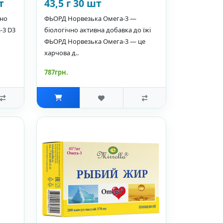
т
43,5 г 30 шт
чно
ФЬОРД Норвезька Омега-3 —
-3 D3
біологічно активна добавка до їжі
ФЬОРД Норвезька Омега-3 — це
харчова д..
787грн.