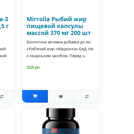
а-3
Mirrolla Рыбий жир
5 г
пищевой капсулы
массой 370 мг 200 шт
Біологічно активна добавка до їжі
ний
«Риб’ячий жир «Мірролла» БАД. Не
який
є лікарським засобом. Перед з..
332грн.