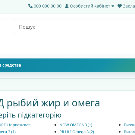
000 000 00 00
Особистий кабінет
Закла
 средства
Д рыбий жир и омега
ріть підкатегорію
ORD Норвежская
NOW OMEGA 3 (1)
Биохи
ега-3 (1)
PILULI Omega 3 (2)
Витам