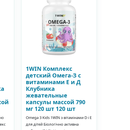
1WIN Комплекс
детский Омега-З с
витаминами Е и Д
ка
Клубника
жевательные
сой
капсулы массой 790
мг 120 шт 120 шт
но
Omega 3 Kids 1WIN з вітамінами D і E
екс
для дітей Біологічно активна