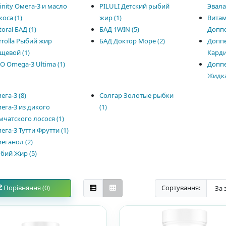
finity Омега-3 и масло
PILULI Детский рыбий
Эвала
коса (1)
жир (1)
Витам
toral БАД (1)
БАД 1WIN (5)
Доппе
rrolla Рыбий жир
БАД Доктор Море (2)
Доппе
щевой (1)
Карди
O Omega-3 Ultima (1)
Доппе
Жидка
ега-3 (8)
Солгар Золотые рыбки
ега-3 из дикого
(1)
мчатского лосося (1)
ега-3 Тутти Фрутти (1)
еганол (2)
бий Жир (5)
Порівняння (0)
Сортування: