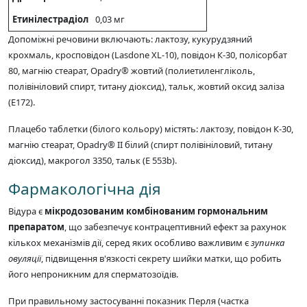
Етинілестрадіол
0,03 мг
Допоміжні речовини включають: лактозу, кукурудзяний
крохмаль, кросповідон (Lasdone XL-10), повідон К-30, полісорбат
80, магнію стеарат, Opadry® жовтий (полиетиленгліколь,
полівініловий спирт, титану діоксид), тальк, жовтий оксид заліза
(Е172).
Плацебо таблетки (білого кольору) містять: лактозу, повідон К-30,
магнію стеарат, Opadry® II білий (спирт полівініловий, титану
діоксид), макрогол 3350, тальк (Е 553b).
Фармакологічна дія
Відура є
мікродозованим комбінованим гормональним
препаратом
, що забезпечує контрацептивний ефект за рахунок
кількох механізмів дії, серед яких особливо важливим є
зупинка
овуляції
, підвищення в'язкості секрету шийки матки, що робить
його непроникним для сперматозоїдів.
При правильному застосуванні показник Перля (частка