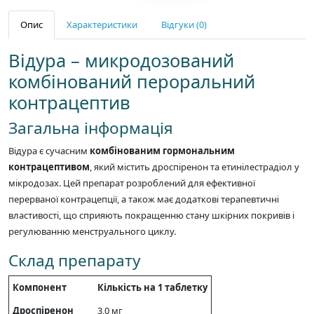
Опис
Характеристики
Відгуки (0)
Відура – микродозований
комбінований пероральний
контрацептив
Загальна інформація
Відура є сучасним
комбінованим гормональним
контрацептивом
, який містить дроспіренон та етинілестрадіол у
мікродозах. Цей препарат розроблений для ефективної
перерваної контрацепції, а також має додаткові терапевтичні
властивості, що сприяють покращенню стану шкірних покривів і
регулюванню менструального циклу.
Склад препарату
Компонент
Кількість на 1 таблетку
Дроспіренон
3,0 мг