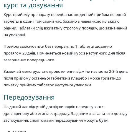
курс та дозування
Курс прийому препарату передбачає щоденний прийом по одній
таблетці в один і той самий час, бажано з невеликою кількістю
рідини. Таблетки слід вживати у строгому порядку, що зазначений
на упаковці.
Прийом здійснюється без перерви, по 1 таблетці щоденно
протягом 28 днів. Починається новий курс з наступного дня після
завершення попереднього.
Зазвичай менструальне кровотечення відміни настає на 2-3-й день
після прийому останньої таблетки з плацебо і може тривати до
початку прийому таблеток наступної упаковки.
Передозування
На даний час відсутній досвід випадків передозування
дроспіренону або етинілестрадіолу. За даними загального досвіду
застосування, симптомами передозування можуть бути:
нудота