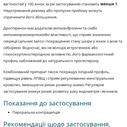
вагітностей у 100 жінок за рік застосування) становить
менше 1
.
Недотримання режиму або пропуски прийому можуть
спричинити його збільшення.
Дроспіренон має додаткові
антиандрогенні
та
слабо
антимінералокортикоїдні
властивості, що сприяє зниженню
секреції сальних залоз і покращенню стану шкіри у жінок з акне та
себореєю. Водночас, він не володіє естрогенною або
глюкокортикостероїдною активністю, його фармакологічний
профіль наближений до натурального прогестерону.
Комбінований препарат також покращує ліпідний профіль,
підвищує рівень ЛПВЩ і сприяє регулюванню менструальних
кровотеч, зменшуючи ризик розвитку анемії. Регулярне
застосування знижує ризик розвитку раку ендометрія і яєчників.
Показання до застосування
Пероральна контрацепція
Рекомендації щодо застосування,