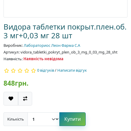
Видора таблетки покрыт.плен.об.
3 мг+0,03 мг 28 шт
Виробник:
Лабораториос Леон Фарма С.А
Артикул: vidora_tabletki_pokryt_plen_ob_3_mg_0_03_mg_28_sht
Наявність:
Наявність невідома
0 відгуків
/
Написати відгук
848грн.
Купити
Кількість