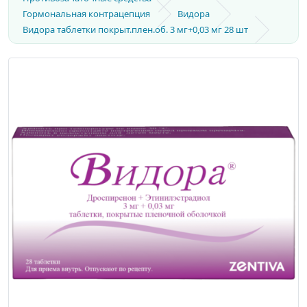
Гормональная контрацепция
Видора
Видора таблетки покрыт.плен.об. 3 мг+0,03 мг 28 шт