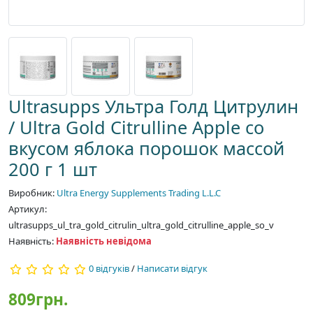
Ultrasupps Ультра Голд Цитрулин
/ Ultra Gold Citrulline Apple со
вкусом яблока порошок массой
200 г 1 шт
Виробник:
Ultra Energy Supplements Trading L.L.C
Артикул:
ultrasupps_ul_tra_gold_citrulin_ultra_gold_citrulline_apple_so_v
Наявність:
Наявність невідома
0 відгуків
/
Написати відгук
809грн.