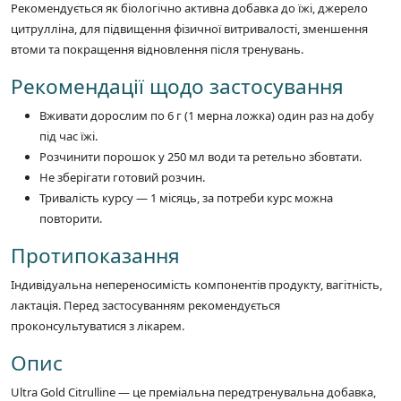
Рекомендується як біологічно активна добавка до їжі, джерело
цитрулліна, для підвищення фізичної витривалості, зменшення
втоми та покращення відновлення після тренувань.
Рекомендації щодо застосування
Вживати дорослим по 6 г (1 мерна ложка) один раз на добу
під час їжі.
Розчинити порошок у 250 мл води та ретельно збовтати.
Не зберігати готовий розчин.
Тривалість курсу — 1 місяць, за потреби курс можна
повторити.
Протипоказання
Індивідуальна непереносимість компонентів продукту, вагітність,
лактація. Перед застосуванням рекомендується
проконсультуватися з лікарем.
Опис
Ultra Gold Citrulline — це преміальна передтренувальна добавка,