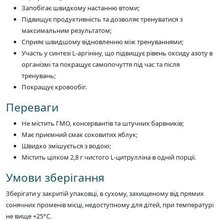
Запобігає швидкому настанню втоми;
Підвищує продуктивність та дозволяє тренуватися з
максимальним результатом;
Сприяє швидшому відновленню між тренуваннями;
Участь у синтезі L-аргініну, що підвищує рівень оксиду азоту в
організмі та покращує самопочуття під час та після
тренувань;
Покращує кровообіг.
Переваги
Не містить ГМО, консервантів та штучних барвників;
Має приємний смак соковитих яблук;
Швидко змішується з водою;
Містить цілком 2,8 г чистого L-цитрулліна в одній порції.
Умови зберігання
Зберігати у закритій упаковці, в сухому, захищеному від прямих
сонячних променів місці, недоступному для дітей, при температурі
не вище +25°C.