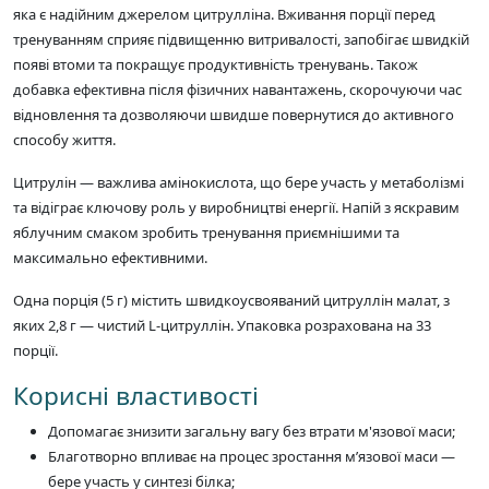
яка є надійним джерелом цитрулліна. Вживання порції перед
тренуванням сприяє підвищенню витривалості, запобігає швидкій
появі втоми та покращує продуктивність тренувань. Також
добавка ефективна після фізичних навантажень, скорочуючи час
відновлення та дозволяючи швидше повернутися до активного
способу життя.
Цитрулін — важлива амінокислота, що бере участь у метаболізмі
та відіграє ключову роль у виробництві енергії. Напій з яскравим
яблучним смаком зробить тренування приємнішими та
максимально ефективними.
Одна порція (5 г) містить швидкоусвояваний цитруллін малат, з
яких 2,8 г — чистий L-цитруллін. Упаковка розрахована на 33
порції.
Корисні властивості
Допомагає знизити загальну вагу без втрати м'язової маси;
Благотворно впливає на процес зростання м’язової маси —
бере участь у синтезі білка;