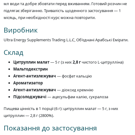
мл води та добре збовтати перед вживанням. Готовий розчин не
підлягає зберіганню. Тривалість щоденного застосування — 1
місяць, при необхідності курс можна повторити.
Виробник
Ultra Energy Supplements Trading L.L.C, Об'єднані Арабські Емірати.
Склад
Цитруллин малат
— 5 г (з них
2,8 г
чистого L-цитрулліна)
Мальтодекстрин
Агент-антизлежувач
— фосфат кальцію
Ароматизатор
Агент-антизлежувач
— діоксид кремнію
Підсолоджувачі
— ацесульфам калію, сукралоза
Пищева цінність в 1 порції (6 г): цитруллин малат — 5 г, з них
цитруллин — 2,8 г (2800%).
Показання до застосування