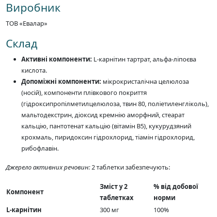
Виробник
ТОВ «Евалар»
Склад
Активні компоненти:
L-карнітин тартрат, альфа-ліпоєва
кислота.
Допоміжні компоненти:
мікрокристалічна целюлоза
(носій), компоненти плівкового покриття
(гідроксипропілметилцелюлоза, твин 80, поліетиленгліколь),
мальтодекстрин, діоксид кремнію аморфний, стеарат
кальцію, пантотенат кальцію (вітамін В5), кукурудзяний
крохмаль, пиридоксин гідрохлорид, тіамін гідрохлорид,
рибофлавін.
Джерело активних речовин:
2 таблетки забезпечують:
Зміст у 2
% від добової
Компонент
таблетках
норми
L-карнітин
300 мг
100%