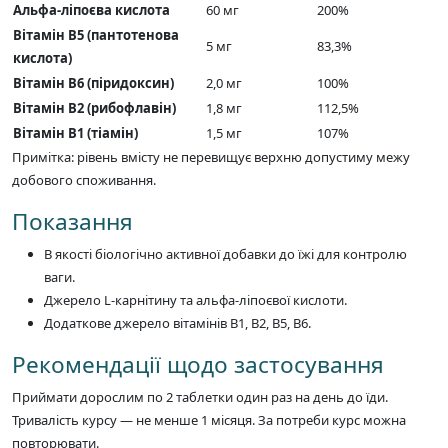
Альфа-ліпоєва кислота
60 мг
200%
Вітамін B5 (пантотенова
5 мг
83,3%
кислота)
Вітамін B6 (піридоксин)
2,0 мг
100%
Вітамін B2 (рибофлавін)
1,8 мг
112,5%
Вітамін B1 (тіамін)
1,5 мг
107%
Примітка: рівень вмісту не перевищує верхню допустиму межу
добового споживання.
Показання
В якості біологічно активної добавки до їжі для контролю
ваги.
Джерело L-карнітину та альфа-ліпоєвої кислоти.
Додаткове джерело вітамінів В1, В2, В5, В6.
Рекомендації щодо застосування
Приймати дорослим по 2 таблетки один раз на день до їди.
Тривалість курсу — не менше 1 місяця. За потреби курс можна
повторювати.