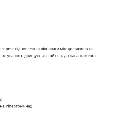
ат сприяє відновленню рівноваги між доставкою та
стосування підвищується стійкість до навантажень і
);
на, гіпертонічна);