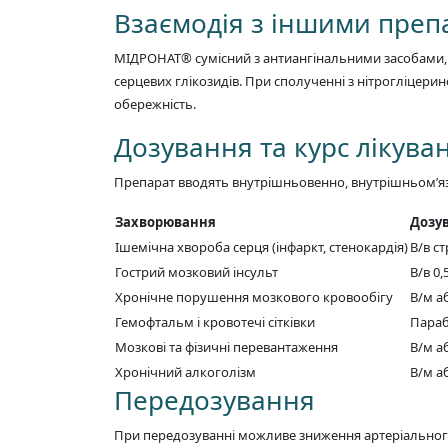
Взаємодія з іншими пре
МІДРОНАТ® сумісний з антиангінальними засобами, 
серцевих глікозидів. При сполученні з нітрогліцер
обережність.
Дозування та курс лікува
Препарат вводять внутрішньовенно, внутрішньом’яз
Захворювання
Дозу
Ішемічна хвороба серця (інфаркт, стенокардія)
В/в с
Гострий мозковий інсульт
В/в 0,
Хронічне порушення мозкового кровообігу
В/м аб
Гемофтальм і кровотечі сітківки
Параб
Мозкові та фізичні перевантаження
В/м аб
Хронічний алкоголізм
В/м аб
Передозування
При передозуванні можливе зниження артеріального 