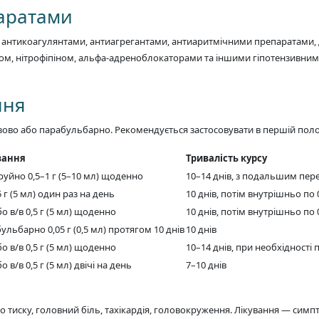
паратами
антикоагулянтами, антиагрегантами, антиаритмічними препаратами, 
ином, нітрофіпіном, альфа-адреноблокаторами та іншими гіпотензивним
ння
ово або парабульбарно. Рекомендується застосовувати в першій пол
вання
Тривалість курсу
труйно 0,5–1 г (5–10 мл) щоденно
10–14 днів, з подальшим пер
5 г (5 мл) один раз на день
10 днів, потім внутрішньо по 
о в/в 0,5 г (5 мл) щоденно
10 днів, потім внутрішньо по 0
ульбарно 0,05 г (0,5 мл) протягом 10 днів
10 днів
о в/в 0,5 г (5 мл) щоденно
10–14 днів, при необхідності
о в/в 0,5 г (5 мл) двічі на день
7–10 днів
тиску, головний біль, тахікардія, головокруження. Лікування — сим