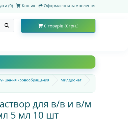
дки (0)
Кошик
Оформлення замовлення
0 товарів (0грн.)
улучшения кровообращения
Милдронат
створ для в/в и в/м
мл 5 мл 10 шт