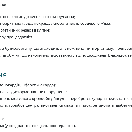
чає:
ність клітин до кисневого голодування;
нфаркті міокарда, покращує скоротливість серцевого м’яза;
гетичних резервів клітин;
ву працездатність.
ма-бутиробетаїну, що знаходиться в кожній клітині організму. Препар
тів обміну, що накопичуються, і захисту від пошкоджень. Внаслідок за
ня
енокардія, інфаркт міокарда);
ії на тлі дисгормональних порушень;
шень мозкового кровообігу (інсульт, цереброваскулярна недостатність
гії, тромбоз центральної вени сітківки та її гілок, ретинопатії (діабетич
);
і (у поєднанні зі спеціальною терапією).