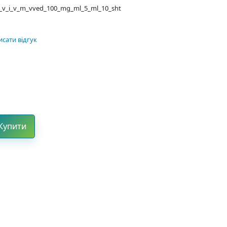
_v_v_i_v_m_vved_100_mg_ml_5_ml_10_sht
сати відгук
Купити