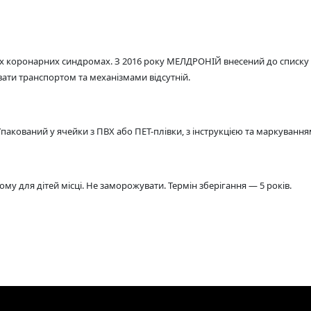
их коронарних синдромах. З 2016 року МЕЛДРОНІЙ внесений до списку
вати транспортом та механізмами відсутній.
Упакований у ячейки з ПВХ або ПЕТ-плівки, з інструкцією та маркуванням
му для дітей місці. Не заморожувати. Термін зберігання — 5 років.