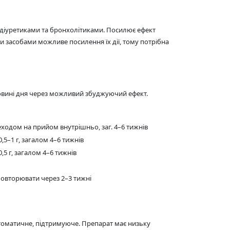
діуретиками та бронхолітиками. Посилює ефект
и засобами можливе посилення їх дії, тому потрібна
овині дня через можливий збуджуючий ефект.
еходом на прийом внутрішньо, заг. 4–6 тижнів
0,5–1 г, загалом 4–6 тижнів
,5 г, загалом 4–6 тижнів
 повторювати через 2–3 тижні
птоматичне, підтримуюче. Препарат має низьку