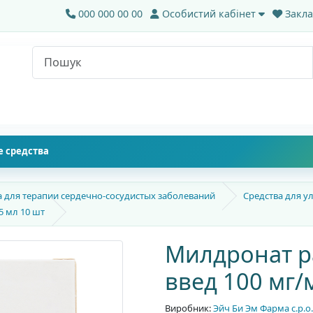
000 000 00 00
Особистий кабінет
Закла
 средства
а для терапии сердечно-сосудистых заболеваний
Средства для 
5 мл 10 шт
Милдронат ра
введ 100 мг/
Виробник:
Эйч Би Эм Фарма с.р.о.