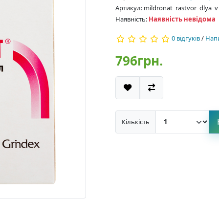
Артикул: mildronat_rastvor_dlya
Наявність:
Наявність невідома
0 відгуків
/
Напи
796грн.
Кількість