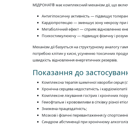
МІДРОНАТ® має комплексний механізм дії, що вклю
Антигіпоксичну активність — підвищує толерант
Кардіопротекцію — зменшує зону некрозу при і
Метаболічний ефект — сприяє відновленню енер
Психостимулюючу — підвищує фізичну і розумо
Механізм дії базується на структурному аналогу гам
потребою клітин у кисні, усуненню токсичних продук
швидкість відновлення енергетичних резервів.
Показання до застосуван
Комплексна терапія ішемічної хвороби серця (ст
Хронічна серцева недостатність і кардіоміопат
Комплексне лікування гострих і хронічних пору
Гемофтальм і крововиливи в сітківку різної етіоло
Знижена працездатність;
Мозкові і фізичні перевантаження (у спортсменів
Синдром абстиненції при хронічному алкоголізм