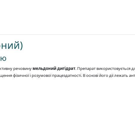
ний)
ню
активну речовину
мельдоний дигідрат
. Препарат використовується д
ення фізичної і розумової працездатності. В основі його дії лежать ант