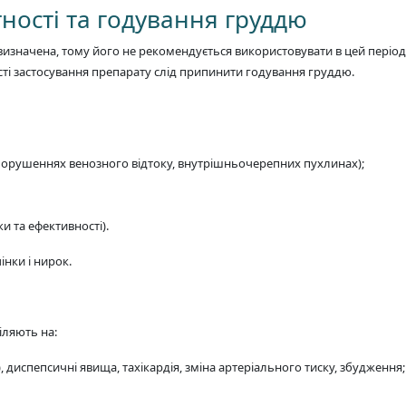
тності та годування груддю
 визначена, тому його не рекомендується використовувати в цей період
ті застосування препарату слід припинити годування груддю.
орушеннях венозного відтоку, внутрішньочерепних пухлинах);
ки та ефективності).
нки і нирок.
іляють на:
к), диспепсичні явища, тахікардія, зміна артеріального тиску, збудження;