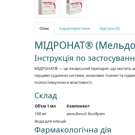
Опис
Характеристики
Відгуки (0)
МІДРОНАТ® (Мельдо
Інструкція по застосуван
МІДРОНАТ® — це лікарський препарат, що містить 
серцево-судинної системи, мозкових тканин та підвищ
психостимулюючі властивості.
Склад
Об’єм 1 мл
Компонент
100 мг
мельдоний дигідрат
Вода для ін’єкцій
Фармакологічна дія