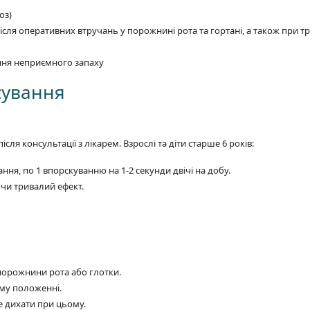
оз)
ісля оперативних втручань у порожнині рота та гортані, а також при 
ення неприємного запаху
сування
ісля консультації з лікарем. Взрослі та діти старше 6 років:
ня, по 1 впорскуванню на 1-2 секунди двічі на добу.
ючи тривалий ефект.
порожнини рота або глотки.
му положенні.
е дихати при цьому.