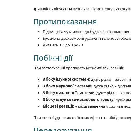
Тривалість лікування визначає лікар. Перед застосу
Протипоказання
Підвищена чутливість до будь-якого компонен
Ерозивно-десквамозні ураження слизової обо
Дитячий вік до 3 років
Побічні дії
При застосуванні препарату можливі такі реакції:
З боку імунної системи:
дуже рідко – алергічні
З боку нервової системи:
дуже рідко – дисгевзі
З боку дихальної системи:
дуже рідко – кашел
З боку шлунково-кишкового тракту:
дуже рід
Місцеві реакції:
у місці введення можливе подр
При появі будь-яких побічних ефектів необхідно звер
Передозування