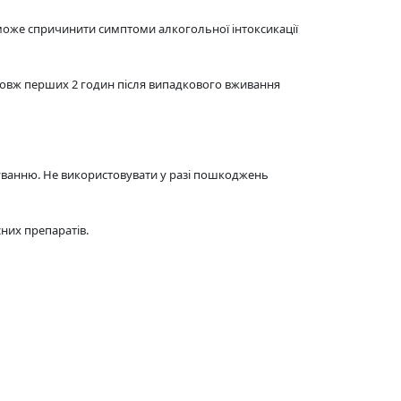
може спричинити симптоми алкогольної інтоксикації
довж перших 2 годин після випадкового вживання
суванню. Не використовувати у разі пошкоджень
сних препаратів.