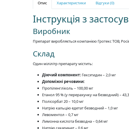
Опис
Характеристики
Відгуки (0)
Інструкція з застос
Виробник
Препарат виробляється компанією Гротекс ТОВ, Росі
Склад
Один мілілітр препарату містить:
Діючий компонент:
Гексэтидин – 2,0 мг
Допоміжні речовини:
Пропіленгліколь – 100,00 мг
Етанол 95 % (у перерахунку на безводний) – 43,
Полісорбат 20 – 10,0 мг
Натрію кальцію едетат безводний – 1,0 мг
Левоментол – 0,7 мг
Лимонна кислота безводна – 0,64 мг
Натрію сахаринат – 0,6 мг