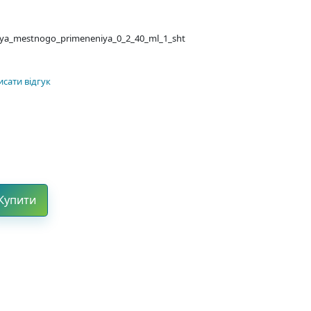
dlya_mestnogo_primeneniya_0_2_40_ml_1_sht
сати відгук
Купити