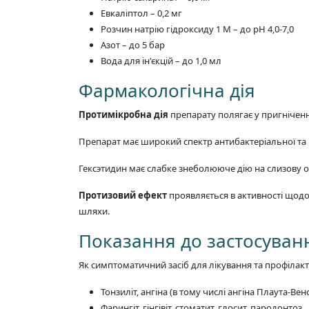
Евкаліптол – 0,2 мг
Розчин натрію гідроксиду 1 М – до pH 4,0-7,0
Азот – до 5 бар
Вода для ін'єкцій – до 1,0 мл
Фармакологічна дія
Протимікробна дія
препарату полягає у пригніченн
Препарат має широкий спектр антибактеріальної та 
Гексэтидин має слабке знеболююче дію на слизову 
Протизовий ефект
проявляється в активності щодо 
шляхи.
Показання до застосуван
Як симптоматичний засіб для лікування та профілак
Тонзиліт, ангіна (в тому числі ангіна Плаута-Вен
Фарингіт, гінгівіт, стоматит, глосит, пародонтоз