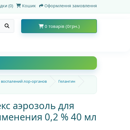
дки (0)
Кошик
Оформлення замовлення
0 товарів (0грн.)
 воспалений лор-органов
Гелангин
кс аэрозоль для
менения 0,2 % 40 мл