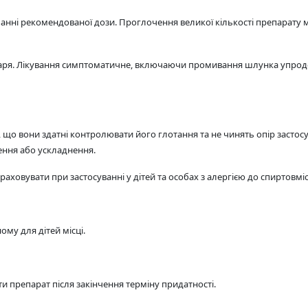
анні рекомендованої дози. Проглочення великої кількості препарату 
лікаря. Лікування симптоматичне, включаючи промивання шлунка упро
 що вони здатні контролювати його глотання та не чинять опір засто
ення або ускладнення.
враховувати при застосуванні у дітей та особах з алергією до спиртовмі
ому для дітей місці.
ати препарат після закінчення терміну придатності.