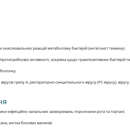
і окислювальних реакцій метаболізму бактерій (антагоніст тиаміну).
протигрибкової активності, зокрема щодо грампозитивних бактерій та 
оболонку.
вірусів грипу А, респіраторно-синцитіального вірусу (РС-вірусу), вірус
ня
тики інфекційно-запальних захворювань порожнини рота та гортані:
сана, ангіна бокових валиків)