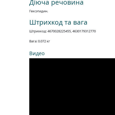
Діюча речовина
Гексэтидин.
Штрихкод та вага
Штрихкод: 4670028225455, 4630179312770
Вага: 0.072 кг
Видео