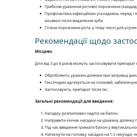
Грибкові ураження ротової порожнини (кандид
Профілактика інфекційних ускладнень перед і п
альвеол після видалення зуба
Гігієна порожнини рота, у тому числі для усун
Рекомендації щодо засто
Місцево.
Діти від 3 до 6 років можуть застосовувати препарат п
Обробляють уражені ділянки при затримці дихан
Гексэтидин адгезується на слизовій, забезпечу
Застосовують препарат після їжі.
Загальні рекомендації для введення:
Насадку-розпилювач надіти на балон.
Направити кінчик насадки на уражену ділянку 
Під час введення тримати балон у вертикально
Натиснути на головку насадки на 1-2 секунди, н