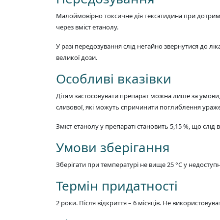
Малоймовірно токсичне дія гексэтидина при дотрим
через вміст етанолу.
У разі передозування слід негайно звернутися до 
великої дози.
Особливі вказівки
Дітям застосовувати препарат можна лише за умови,
слизової, які можуть спричинити поглиблення ураж
Зміст етанолу у препараті становить 5,15 %, що слід 
Умови зберігання
Зберігати при температурі не вище 25 °C у недоступн
Термін придатності
2 роки. Після відкриття – 6 місяців. Не використовув