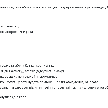
ванням слід ознайомитися з інструкцією та дотримуватися рекомендаці
та препарату
лонки порожнини рота
 реакції, набряк Квінке, кропив’янка
я (зміна смаку), агевзія (відсутність смаку)
ь, одышка при реакції гіперчутливості
ко – сухість у роті, нудота, збільшення слиновиділення, блювота
азнення слизової, відчуття печіння, парестезія, зміна кольору язика а
нутися до лікаря.