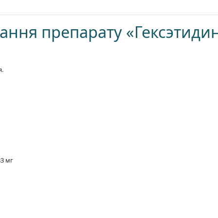
ування препарату «Гексэтиди
я.
33 мг