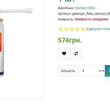
Виробник:
Гротекс ООО
Артикул: gelangin_fleks_aerozol_
Наявність:
Наявність невідома
0 відгуків
/
Напи
574грн.
Кількість