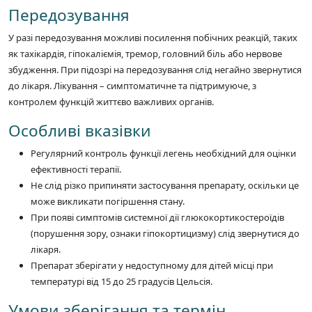
Передозування
У разі передозування можливі посилення побічних реакцій, таких
як тахікардія, гіпокаліємія, тремор, головний біль або нервове
збудження. При підозрі на передозування слід негайно звернутися
до лікаря. Лікування – симптоматичне та підтримуюче, з
контролем функцій життєво важливих органів.
Особливі вказівки
Регулярний контроль функції легень необхідний для оцінки
ефективності терапії.
Не слід різко припиняти застосування препарату, оскільки це
може викликати погіршення стану.
При появі симптомів системної дії глюкокортикостероїдів
(порушення зору, ознаки гіпокортицизму) слід звернутися до
лікаря.
Препарат зберігати у недоступному для дітей місці при
температурі від 15 до 25 градусів Цельсія.
Умови зберігання та термін