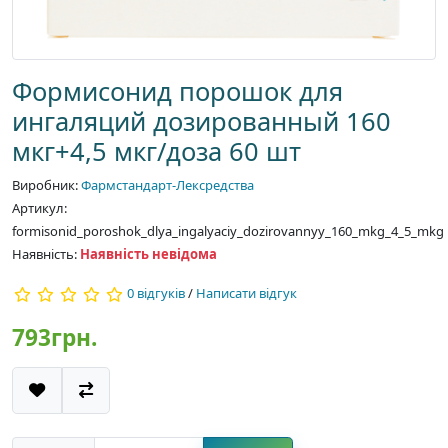
Формисонид порошок для
ингаляций дозированный 160
мкг+4,5 мкг/доза 60 шт
Виробник:
Фармстандарт-Лексредства
Артикул:
formisonid_poroshok_dlya_ingalyaciy_dozirovannyy_160_mkg_4_5_mkg
Наявність:
Наявність невідома
0 відгуків
/
Написати відгук
793грн.