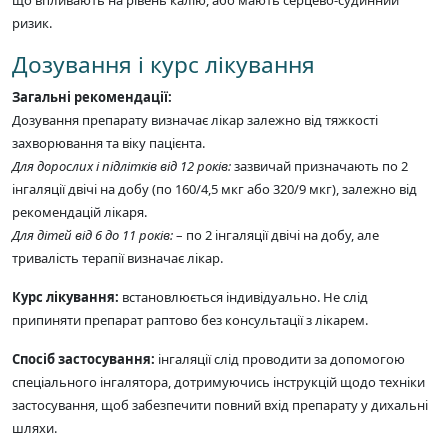
що впливають на рівень калію, або мають серцево-судинний
ризик.
Дозування і курс лікування
Загальні рекомендації:
Дозування препарату визначає лікар залежно від тяжкості
захворювання та віку пацієнта.
Для дорослих і підлітків від 12 років:
зазвичай призначають по 2
інгаляції двічі на добу (по 160/4,5 мкг або 320/9 мкг), залежно від
рекомендацій лікаря.
Для дітей від 6 до 11 років:
– по 2 інгаляції двічі на добу, але
тривалість терапії визначає лікар.
Курс лікування:
встановлюється індивідуально. Не слід
припиняти препарат раптово без консультації з лікарем.
Спосіб застосування:
інгаляції слід проводити за допомогою
спеціального інгалятора, дотримуючись інструкцій щодо техніки
застосування, щоб забезпечити повний вхід препарату у дихальні
шляхи.