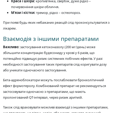
Краса і шкіра:
кропив'янка, свербіж, дуже рідко –
почервоніння шкіри обличчя.
М'язи і кістки:
тремор, рідко – остеопороз.
При появі будь-яких небажаних реакцій слід проконсультуватися з
лікарем.
Взаємодія з іншими препаратами
Важливо:
застосування кетоконазолу (200 мг/день) може
збільшити концентрацію будесониду у крові у 6 разів, що
потенційно підвищує ризик системних побічних ефектів. У разі
необхідності застосування таких препаратів слід коригувати дозу
або уникати одночасного застосування.
Бета-адреноблокатори можуть послаблювати бронхолітичний
ефект формотеролу. Комбінований препарат не рекомендується
застосовувати одночасно з препаратами, що мають
пролонгований QT-інтервал, через ризик аритмій.
Також слід враховувати можливі взаємодії з іншими препаратами,