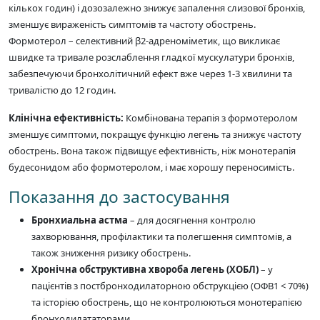
кількох годин) і дозозалежно знижує запалення слизової бронхів,
зменшує вираженість симптомів та частоту обострень.
Формотерол – селективний β2-адреноміметик, що викликає
швидке та тривале розслаблення гладкої мускулатури бронхів,
забезпечуючи бронхолітичний ефект вже через 1-3 хвилини та
тривалістю до 12 годин.
Клінічна ефективність:
Комбінована терапія з формотеролом
зменшує симптоми, покращує функцію легень та знижує частоту
обострень. Вона також підвищує ефективність, ніж монотерапія
будесонидом або формотеролом, і має хорошу переносимість.
Показання до застосування
Бронхиальна астма
– для досягнення контролю
захворювання, профілактики та полегшення симптомів, а
також зниження ризику обострень.
Хронічна обструктивна хвороба легень (ХОБЛ)
– у
пацієнтів з постбронходилаторною обструкцією (ОФВ1 < 70%)
та історією обострень, що не контролюються монотерапією
бронходилататорами.