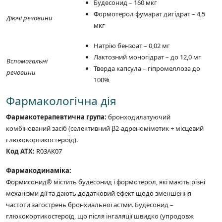
Будесонид – 160 мкг
Формотерол фумарат дигідрат – 4,5
Діючі речовини
мкг
Натрію бензоат – 0,02 мг
Лактозний моногідрат – до 12,0 мг
Вспомогальні
Тверда капсула – гіпромеллоза до
речовини
100%
Фармакологічна дія
Фармакотерапевтична група:
бронходилатуючий
комбінований засіб (селективний β2-адреноміметик + місцевий
глюкокортикостероїд).
Код ATX:
R03AK07
Фармакодинаміка:
Формисонид® містить будесонид і формотерол, які мають різні
механізми дії та дають додатковий ефект щодо зменшення
частоти загострень бронхиальної астми. Будесонид –
глюкокортикостероїд, що після інгаляції швидко (упродовж