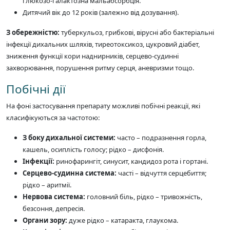
глюкозо-галактозна мальабсорбція.
Дитячий вік до 12 років (залежно від дозування).
З обережністю:
туберкульоз, грибкові, вірусні або бактеріальні
інфекції дихальних шляхів, тиреотоксикоз, цукровий діабет,
зниження функції кори наднирників, серцево-судинні
захворювання, порушення ритму серця, аневризми тощо.
Побічні дії
На фоні застосування препарату можливі побічні реакції, які
класифікуються за частотою:
З боку дихальної системи:
часто – подразнення горла,
кашель, осиплість голосу; рідко – дисфонія.
Інфекції:
ринофарингіт, синусит, кандидоз рота і гортані.
Серцево-судинна система:
часті – відчуття серцебиття;
рідко – аритмії.
Нервова система:
головний біль, рідко – тривожність,
безсоння, депресія.
Органи зору:
дуже рідко – катаракта, глаукома.