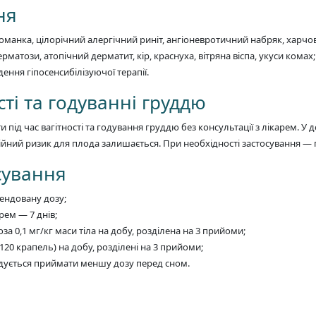
ня
оманка, цілорічний алергічний риніт, ангіоневротичний набряк, харчов
матози, атопічний дерматит, кір, краснуха, вітряна віспа, укуси комах;
ення гіпосенсибілізуючої терапії.
ті та годуванні груддю
під час вагітності та годування груддю без консультації з лікарем. У
ційний ризик для плода залишається. При необхідності застосування — 
сування
ендовану дозу;
рем — 7 днів;
оза 0,1 мг/кг маси тіла на добу, розділена на 3 прийоми;
120 крапель) на добу, розділені на 3 прийоми;
ндується приймати меншу дозу перед сном.