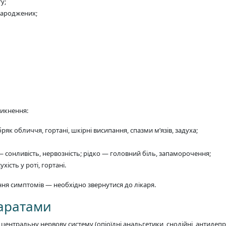
у;
народжених;
никнення:
ряк обличчя, гортані, шкірні висипання, спазми м’язів, задуха;
 сонливість, нервозність; рідко — головний біль, запаморочення;
хість у роті, гортані.
ння симптомів — необхідно звернутися до лікаря.
паратами
центральну нервову систему (опіоїдні анальгетики, снодійні, антидеп