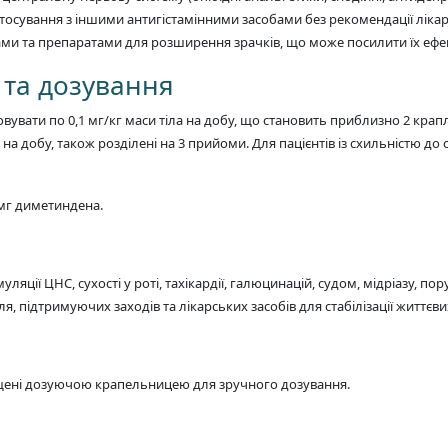
осування з іншими антигістамінними засобами без рекомендації лікаря.
и та препаратами для розширення зрачків, що може посилити їх ефе
с та дозування
овувати по 0,1 мг/кг маси тіла на добу, що становить приблизно 2 крапл
ль) на добу, також розділені на 3 прийоми. Для пацієнтів із схильністю
1 мг диметиндена.
уляції ЦНС, сухості у роті, тахікардії, галюцинацій, судом, мідріазу, 
, підтримуючих заходів та лікарських засобів для стабілізації життєви
нащені дозуючою крапельницею для зручного дозування.