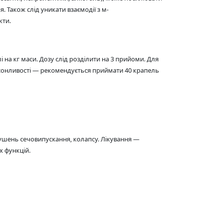
 Також слід уникати взаємодії з м-
кти.
і на кг маси. Дозу слід розділити на 3 прийоми. Для
 до сонливості — рекомендується приймати 40 крапель
порушень сечовипускання, колапсу. Лікування —
х функцій.