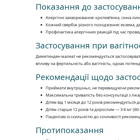
Показання до застосуван
Алергічні захворювання: кропив’янка, сінна лих
Кожний свербіж різного походження: екзема, дер
Профілактика алергічних реакцій під час провед
Застосування при вагітнос
Диметинден малеат не рекомендується застосовувати 
впливу на фертильність або вагітність, однак потен
Рекомендації щодо засто
Приймати внутрішньо, не перевищуючи реком
Максимальна тривалість без консультації з ліка
Дітям від 1 місяця до 12 років рекомендується д
Дітям старше 12 років та дорослим — 3-6 мг (60-
Пацієнтам із схильністю до сонливості рекоме
Протипоказання