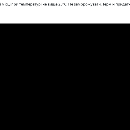
й місці при температурі не вище 25°C. Не заморожувати. Термін придатн