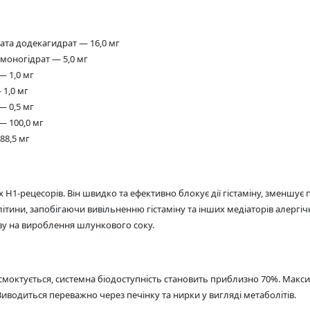
та додекагидрат — 16,0 мг
моногідрат — 5,0 мг
— 1,0 мг
 1,0 мг
— 0,5 мг
 100,0 мг
88,5 мг
H1-рецесорів. Він швидко та ефективно блокує дії гістаміну, зменшує пр
 клітини, запобігаючи вивільненню гістаміну та інших медіаторів алергі
ву на вироблення шлункового соку.
октується, системна біодоступність становить приблизно 70%. Максим
иводиться переважно через печінку та нирки у вигляді метаболітів.