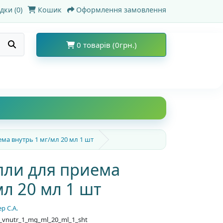
дки (0)
Кошик
Оформлення замовлення
0 товарів (0грн.)
ма внутрь 1 мг/мл 20 мл 1 шт
пли для приема
мл 20 мл 1 шт
р С.А.
ma_vnutr_1_mg_ml_20_ml_1_sht