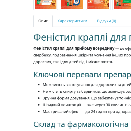
Опис
Характеристики
Відгуки (0)
Феністил краплі для
Феністил краплі для прийому всередину
— це ефе
свербежу, подразнення шкіри та усунення інших прояв
дорослих, так і для дітей від 1 місяця життя.
Ключові переваги препар
Можливість застосування для дорослих та дітей 
Не містить спирту та барвників, що зменшує ри
Зручна форма дозування, що забезпечує точність
Швидкий початок дії — вже через 30 хвилин пі
Має тривалий ефект — до 24 годин при однораз
Склад та фармакологічна 