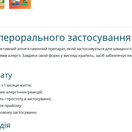
 перорального застосування
ктивний антигістамінний препарат, який застосовується для швидкого
ів алергії. Завдяки своїй формі у вигляді крапель, засіб забезпечує л
ату
з 1 місяця життя;
зик алергічних реакцій;
 і простоту в застосуванні;
сля прийому;
овому застосуванні.
дія