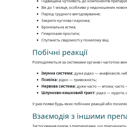
Підвищена чутливість до компонентів препарат
Вік до 1 місяця, особливо у недоношених ново
Період грудного вигодовування;
Закрито-куглова глаукома;
Бронхіальна астма;
Гіперплазія простати;
Спутаність свідомості у похилому віці.
Побічні реакції
Розподіляються за системами органів і частотою ви
Імунна система:
дуже рідко — анафілаксія, наб
Психіка:
рідко — тривожність;
Нервова система:
дуже часто — втома; часто —
Шлунково-кишковий тракт:
рідко — нудота, су
У разі появи будь-яких побічних реакцій або посиле
Взаємодія з іншими пре
Застосування разом з препаратами, що пригнічують 