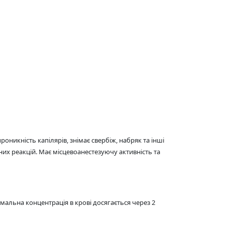
оникність капілярів, знімає свербіж, набряк та інші
чних реакцій. Має місцевоанестезуючу активність та
альна концентрація в крові досягається через 2