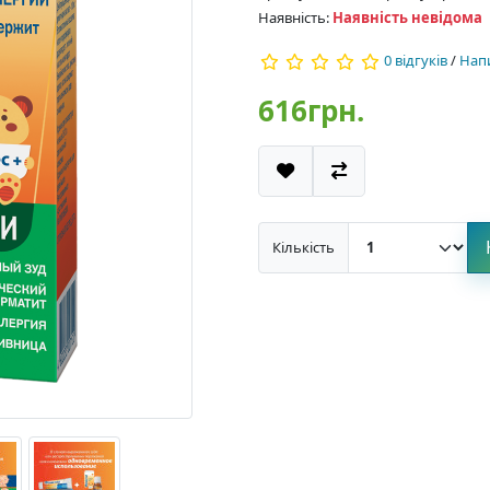
Наявність:
Наявність невідома
0 відгуків
/
Напи
616грн.
Кількість