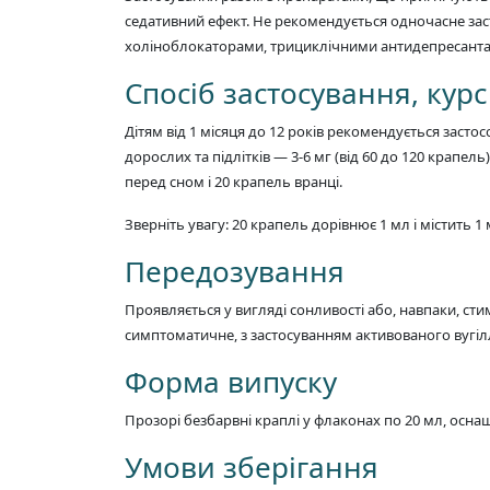
седативний ефект. Не рекомендується одночасне заст
холіноблокаторами, трициклічними антидепресантам
Спосіб застосування, кур
Дітям від 1 місяця до 12 років рекомендується застос
дорослих та підлітків — 3-6 мг (від 60 до 120 крапе
перед сном і 20 крапель вранці.
Зверніть увагу: 20 крапель дорівнює 1 мл і містить 
Передозування
Проявляється у вигляді сонливості або, навпаки, стим
симптоматичне, з застосуванням активованого вугілля
Форма випуску
Прозорі безбарвні краплі у флаконах по 20 мл, ос
Умови зберігання