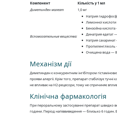
Компонент
Кількість у 1 мл
Диметинден малеат
1,0 мг
Натрия гидрофосфа
Лимонної кислоти 
Бензойна кислота 
Динатрия едетат —
Вспомогательные вещества:
Натрия сахаринат 
Пропиленгліколь —
Очищена вода — 8
Механізм дії
Диметинден є конкурентним інгібітором гістамінових 
прояви алергії. Крім того, препарат стабілізує тучні
не впливає на H2-рецесори, тому не спричиняє впли
Клінічна фармакологія
При пероральному застосуванні препарат швидко всм
години. Період напіввиведення — близько 6 годин. В