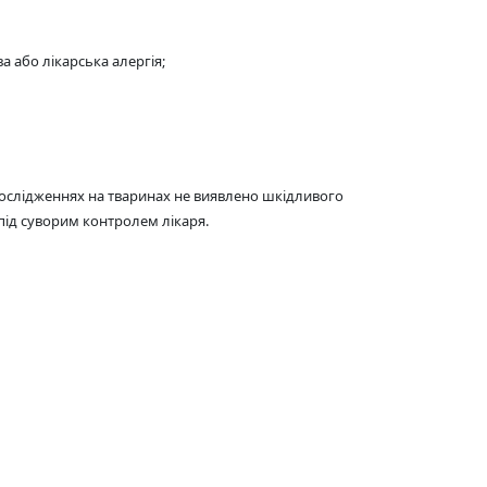
а або лікарська алергія;
 дослідженнях на тваринах не виявлено шкідливого
під суворим контролем лікаря.