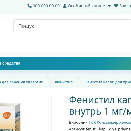
000 000 00 00
Особистий кабінет
Закла
 средства
а для лечения аллергии
Фенистил
Фенистил капли для прие
Фенистил ка
внутрь 1 мг/
Виробник:
ГСК Консьюмер Хелске
Артикул: fenistil_kapli_dlya_prie