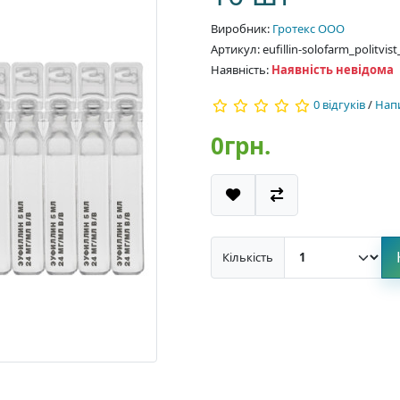
Виробник:
Гротекс ООО
Артикул: eufillin-solofarm_politvi
Наявність:
Наявність невідома
0 відгуків
/
Напи
0грн.
Кількість