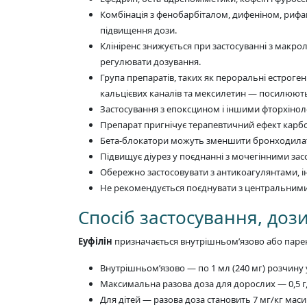
Комбінація з фенобарбіталом, дифеніном, рифа
підвищення дози.
Клініренс знижується при застосуванні з макр
регулювати дозування.
Група препаратів, таких як пероральні естроге
кальцієвих каналів та мексилетин — посилюють
Застосування з епоксцином і іншими фторхіно
Препарат пригнічує терапевтичний ефект карбон
Бета-блокатори можуть зменшити бронходилату
Підвищує діурез у поєднанні з мочегінними зас
Обережно застосовувати з антикоагулянтами, 
Не рекомендується поєднувати з центральними
Спосіб застосування, дози
Еуфілін
призначається внутрішньом’язово або паре
Внутрішньом’язово — по 1 мл (240 мг) розчину у
Максимальна разова доза для дорослих — 0,5 г, 
Для дітей — разова доза становить 7 мг/кг маси 