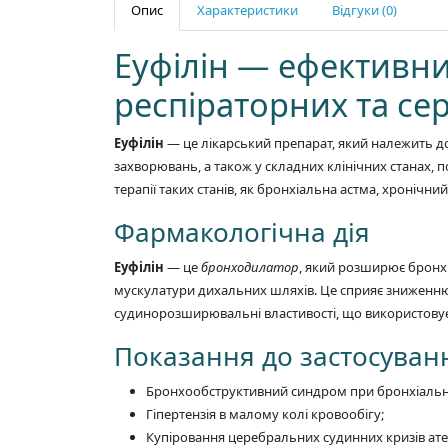
Опис
Характеристики
Відгуки (0)
Еуфілін — ефективни
респіраторних та с
Еуфілін
— це лікарський препарат, який належить д
захворювань, а також у складних клінічних станах,
терапії таких станів, як бронхіальна астма, хронічн
Фармакологічна дія
Еуфілін
— це
бронходилатор
, який розширює бронх
мускулатури дихальних шляхів. Це сприяє зниженню
судинорозширювальні властивості, що використовує
Показання до застосуван
Бронхообструктивний синдром при бронхіальній а
Гіпертензія в малому колі кровообігу;
Купіровання церебральних судинних кризів а