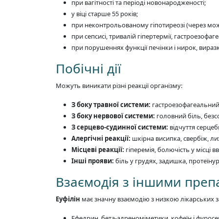
при вагітності та періоді новонародженості;
у віці старше 55 років;
при неконтрольованому гіпотиреозі (через мож
при сепсисі, тривалій гіпертермії, гастроезофаг
при порушеннях функції печінки і нирок, вира
Побічні дії
Можуть виникати різні реакції організму:
З боку травної системи:
гастроезофагеальний 
З боку нервової системи:
головний біль, безс
З серцево-судинної системи:
відчуття серцеби
Алергічні реакції:
шкірна висипка, свербіж, л
Місцеві реакції:
гіперемія, болючість у місці в
Інші прояви:
біль у грудях, задишка, протеїнур
Взаємодія з іншими пре
Еуфілін
має значну взаємодію з низкою лікарських з
Ефедрин, бета-адреноміметики, кофеїн і фурос