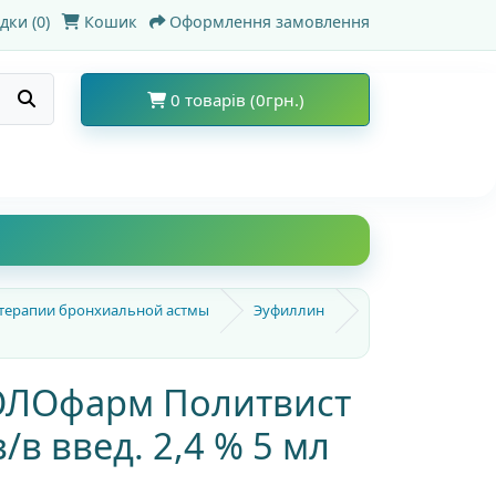
дки (0)
Кошик
Оформлення замовлення
0 товарів (0грн.)
 терапии бронхиальной астмы
Эуфиллин
ОЛОфарм Политвист
/в введ. 2,4 % 5 мл