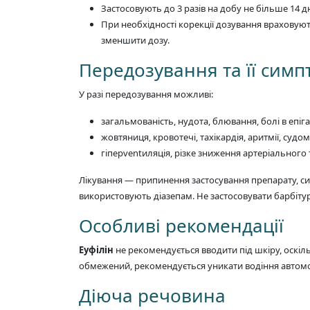
Застосовують до 3 разів на добу не більше 14 д
При необхідності корекції дозування враховують
зменшити дозу.
Передозування та її сим
У разі передозування можливі:
загальмованість, нудота, блювання, болі в епігас
жовтяниця, кровотечі, тахікардія, аритмії, судо
гіперventиляція, різке зниження артеріального 
Лікування — припинення застосування препарату, сим
використовують діазепам. Не застосовувати барбіту
Особливі рекомендації
Еуфілін
не рекомендується вводити під шкіру, оскі
обмежений, рекомендується уникати водіння автомоб
Діюча речовина