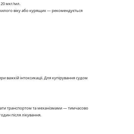
 20 мкг/мл.
 похилого віку або курящих — рекомендується
ри важкій інтоксикації. Для купірування судом
увати транспортом та механізмами — тимчасово
один після лікування.