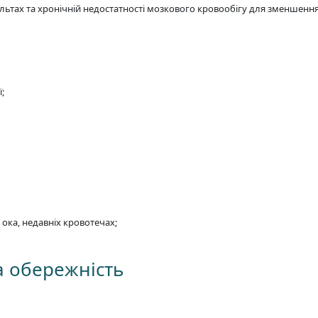
сультах та хронічній недостатності мозкового кровообігу для зменшен
;
 ока, недавніх кровотечах;
а обережність