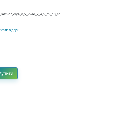
st_rastvor_dlya_v_v_vved_2_4_5_ml_10_sh
сати відгук
Купити