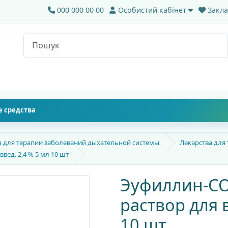
000 000 00 00
Особистий кабінет
Закла
 средства
а для терапии заболеваний дыхательной системы
Лекарства для
ед. 2,4 % 5 мл 10 шт
Эуфиллин-С
раствор для в
10 шт