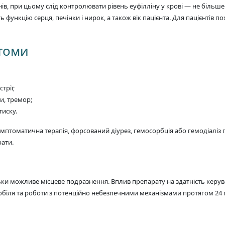
нів, при цьому слід контролювати рівень еуфілліну у крові — не більше
 функцію серця, печінки і нирок, а також вік пацієнта. Для пацієнтів
птоми
трії;
ми, тремор;
тиску.
птоматична терапія, форсований діурез, гемосорбція або гемодіаліз п
рати.
льки можливе місцеве подразнення. Вплив препарату на здатність кер
іля та роботи з потенційно небезпечними механізмами протягом 24 г