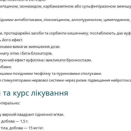
мпіцином, ізоніазидом, карбамазепіном або сульфінпіразоном зменшу
олідними антибіотиками, лінкоміцином, аллопуринолом, циметидином,
ни, протидіарейні засоби та сорбенти кишечнику, послаблюють дію еуфі
 його ефект.
лонами вимагає зменшення дози.
ату літію і бета-блокаторів.
ючий ефект еуфілліна і викликати бронхоспазм.
обами.
іншими похідними теофіліну та пуриновими сполуками.
 стимуляторами нервової системи через ризик підвищення нейротокси
 та курс лікування
нтерально:
 верхній квадрант сідничної м’язи.
добова — 1,5 г.
тіла, добова — 15 мг/кг.