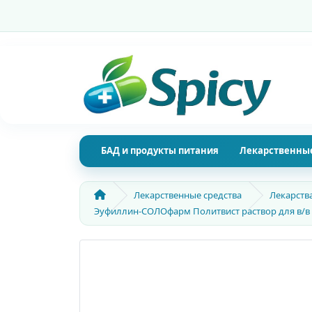
БАД и продукты питания
Лекарственные
Лекарственные средства
Лекарств
Эуфиллин-СОЛОфарм Политвист раствор для в/в вв