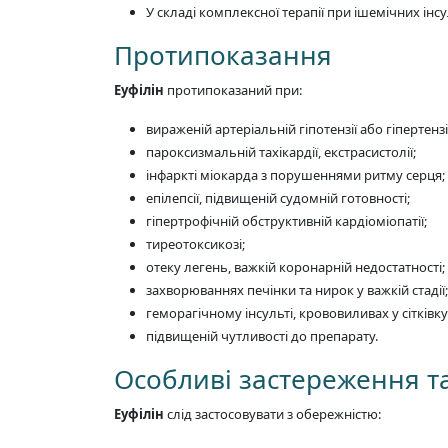
У складі комплексної терапії при ішемічних ін
Протипоказання
Еуфілін
протипоказаний при:
вираженій артеріальній гіпотензії або гіпертензії
пароксизмальній тахікардії, екстрасистолії;
інфаркті міокарда з порушеннями ритму серця;
епілепсії, підвищеній судомній готовності;
гіпертрофічній обструктивній кардіоміопатії;
тиреотоксикозі;
отеку легень, важкій коронарній недостатності;
захворюваннях печінки та нирок у важкій стадії;
геморагічному інсульті, крововиливах у сітківку
підвищеній чутливості до препарату.
Особливі застереження т
Еуфілін
слід застосовувати з обережністю: