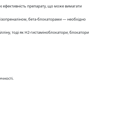
є ефективність препарату, що може вимагати
 ізопреналіном, бета-блокаторами — необхідно
лліну, тоді як H2-гистаміноблокатори, блокатори
чності.