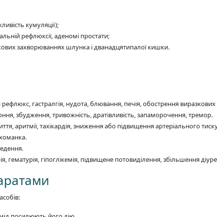
ливість кумуляції);
еальній рефлюксії, аденомі простати;
зкових захворюваннях шлунка і дванадцятипалої кишки.
рефлюкс, гастралгія, нудота, блювання, печія, обострення виразкових
оння, збудження, тривожність, дратівливість, запаморочення, тремор.
ття, аритмії, тахікардія, зниження або підвищення артеріального тиску,
ихоманка.
ведення.
ія, гематурія, гіпоглікемія, підвищене потовиділення, збільшення діуре
паратами
асобів:
емід посилюють його дію.