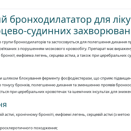
й бронходилататор для лік
ерцево-судинних захворюван
о групи бронходилаторів та застосовується для полегшення дихання 
 пов’язаних з порушенням мозкового кровообігу. Препарат має виражен
ий бронхіт, емфізема легень, серцева астма, а також при церебральних с
и шляхом блокування ферменту фосфодіестерази, що сприяє підвищенн
 тонусу бронхів, полегшенню дихання та зменшенню проявів бронхообс
ться при церебральних кровотечах та ішемічних інсультах для знижен
ня
стмі, хронічному бронхіті, емфіземі легень, серцевій астмі (з метою 
теросклеротичного походження;