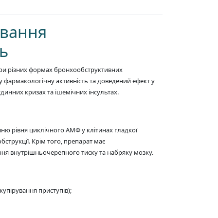
ування
ь
при різних формах бронхообструктивних
у фармакологічну активність та доведений ефект у
удинних кризах та ішемічних інсультах.
ю рівня циклічного АМФ у клітинах гладкої
трукції. Крім того, препарат має
ня внутрішньочерепного тиску та набряку мозку.
купірування приступів);