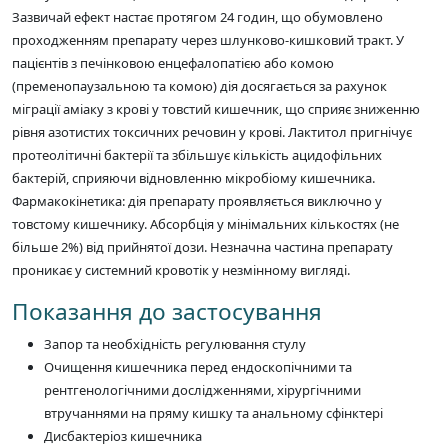
Зазвичай ефект настає протягом 24 годин, що обумовлено
проходженням препарату через шлунково-кишковий тракт. У
пацієнтів з печінковою енцефалопатією або комою
(пременопаузальною та комою) дія досягається за рахунок
міграції аміаку з крові у товстий кишечник, що сприяє зниженню
рівня азотистих токсичних речовин у крові. Лактитол пригнічує
протеолітичні бактерії та збільшує кількість ацидофільних
бактерій, сприяючи відновленню мікробіому кишечника.
Фармакокінетика: дія препарату проявляється виключно у
товстому кишечнику. Абсорбція у мінімальних кількостях (не
більше 2%) від прийнятої дози. Незначна частина препарату
проникає у системний кровотік у незмінному вигляді.
Показання до застосування
Запор та необхідність регулювання стулу
Очищення кишечника перед ендоскопічними та
рентгенологічними дослідженнями, хірургічними
втручаннями на пряму кишку та анальному сфінктері
Дисбактеріоз кишечника