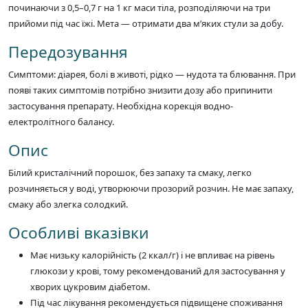
починаючи з 0,5–0,7 г на 1 кг маси тіла, розподіляючи на три
прийоми під час їжі. Мета — отримати два м’яких стули за добу.
Передозування
Симптоми: діарея, болі в животі, рідко — нудота та блювання. При
появі таких симптомів потрібно знизити дозу або припинити
застосування препарату. Необхідна корекція водно-
електролітного балансу.
Опис
Білий кристалічний порошок, без запаху та смаку, легко
розчиняється у воді, утворюючи прозорий розчин. Не має запаху,
смаку або злегка солодкий.
Особливі вказівки
Має низьку калорійність (2 ккал/г) і не впливає на рівень
глюкози у крові, тому рекомендований для застосування у
хворих цукровим діабетом.
Під час лікування рекомендується підвищене споживання