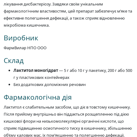
лікування дисбактеріозу. Завдяки своїм унікальним
фармакологічним властивостям, цей препарат забезпечує м’яке та
ефективне полегшення дефекації, а також сприяє відновленню
мікробіома кишечника.
Виробник
ФармВилар НПО ООО
Склад
Лактитол моногідрат
— 5 г або 10 г у пакетику, 200 г або 500
г у пластикових контейнерах
Без додаткових допоміжних речовин
Фармакологічна дія
Лактитол є слабительным засобом, що діє в товстому кишечнику.
Після прийому внутрішньо він піддається розщепленню під дією
кишкової флори на низькомолекулярні органічні кислоти, що
сприяє підвищенню осмотичного тиску в кишечнику, збільшенню
об’єму калових мас, їх пом’якшенню та полегшенню дефекації.