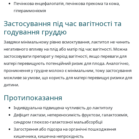
Печінкова енцефалопатія, печінкова прекома та кома,
гіпераммоніємія
Застосування під час вагітності та
годування груддю
Завдяки мінімальному рівню всмоктування, лактитол не чинить
негативного впливу на плід або матір під час вагітності. Можна
застосовувати препарат у період вагітності, якщо переваги для
матері перевищують потенційний ризик для плода. Аналогічно,
проникнення у грудне молоко є мінімальним, тому застосування
можливе за умови, що користь для матері перевищує ризики для
дитини.
Протипоказання
Індивідуальна підвищена чутливість до лактитолу
Дефіцит лактази, непереносимість фруктози, галактоземія,
синдром глюкозо-галактозної мальабсорбції
Загострення або підозра на органічні пошкодження
кишечника, кишечна непрохідність