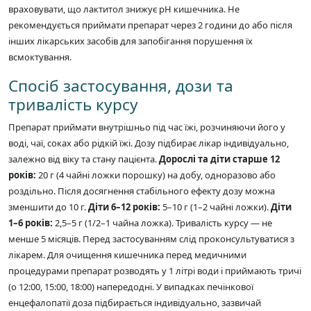
враховувати, що лактитол знижує рН кишечника. Не
рекомендується приймати препарат через 2 години до або після
інших лікарських засобів для запобігання порушення їх
всмоктування.
Спосіб застосування, дози та
тривалість курсу
Препарат приймати внутрішньо під час їжі, розчиняючи його у
воді, чаї, соках або рідкій їжі. Дозу підбирає лікар індивідуально,
залежно від віку та стану пацієнта.
Дорослі та діти старше 12
років:
20 г (4 чайні ложки порошку) на добу, одноразово або
роздільно. Після досягнення стабільного ефекту дозу можна
зменшити до 10 г.
Діти 6–12 років:
5–10 г (1–2 чайні ложки).
Діти
1–6 років:
2,5–5 г (1/2–1 чайна ложка). Тривалість курсу — не
менше 5 місяців. Перед застосуванням слід проконсультуватися з
лікарем. Для очищення кишечника перед медичними
процедурами препарат розводять у 1 літрі води і приймають тричі
(о 12:00, 15:00, 18:00) напередодні. У випадках печінкової
енцефалопатії доза підбирається індивідуально, зазвичай