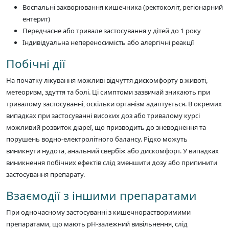
Воспальні захворювання кишечника (ректоколіт, регіонарний
ентерит)
Передчасне або тривале застосування у дітей до 1 року
Індивідуальна непереносимість або алергічні реакції
Побічні дії
На початку лікування можливі відчуття дискомфорту в животі,
метеоризм, здуття та болі. Ці симптоми зазвичай зникають при
тривалому застосуванні, оскільки організм адаптується. В окремих
випадках при застосуванні високих доз або тривалому курсі
можливий розвиток діареї, що призводить до зневоднення та
порушень водно-електролітного балансу. Рідко можуть
виникнути нудота, анальний свербіж або дискомфорт. У випадках
виникнення побічних ефектів слід зменшити дозу або припинити
застосування препарату.
Взаємодії з іншими препаратами
При одночасному застосуванні з кишечнорастворимими
препаратами, що мають рН-залежний вивільнення, слід