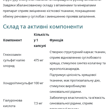
Завдяки збалансованому складу з вітамінами та мінералами
препарат сприяє зміцненню кісткової тканини, покращенню
обміну речовин у суглобах і зменшенню проявів запалення.
Склад та активні компоненти
Кількість
Компонент
у 1
Функція
капсулі
Створює структурний каркас тканин,
Глюкозамін
сприяє відновленню суглобового
сульфат калію
475 мг
хряща, стимулює синтез колагену та
хлорид
мукополісахаридів.
Підтримує цілісність хрящової
тканини, має протизапальну дію,
Хондроїтинсульфат
100 мг
стимулює виробництво
синовіальної рідини.
Забезпечує еластичність та в'язкість
Гіалуронова
7,5 мг
синовіальної рідини, сприяє
кислота
регенерації тканин.