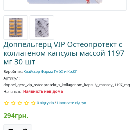
Доппельгерц VIP Остеопротект с
коллагеном капсулы массой 1197
мг 30 шт
Виробник:
Квайссер Фарма ГмбХ и Ко.КГ
Артикул:
doppel_gerc_vip_osteoprotekt_s_kollagenom_kapsuly_massoy_1197_mg
Наявність:
Наявність невідома
0 відгуків
/
Написати відгук
294грн.