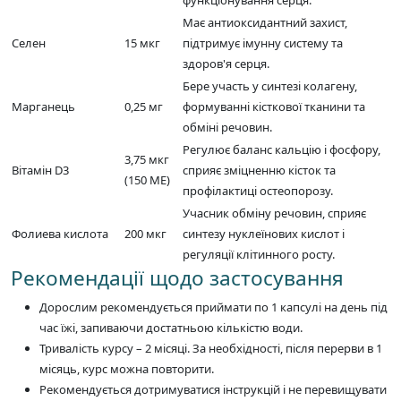
функціонування серця.
Має антиоксидантний захист,
Селен
15 мкг
підтримує імунну систему та
здоров'я серця.
Бере участь у синтезі колагену,
Марганець
0,25 мг
формуванні кісткової тканини та
обміні речовин.
Регулює баланс кальцію і фосфору,
3,75 мкг
Вітамін D3
сприяє зміцненню кісток та
(150 МЕ)
профілактиці остеопорозу.
Учасник обміну речовин, сприяє
Фолиева кислота
200 мкг
синтезу нуклеїнових кислот і
регуляції клітинного росту.
Рекомендації щодо застосування
Дорослим рекомендується приймати по 1 капсулі на день під
час їжі, запиваючи достатньою кількістю води.
Тривалість курсу – 2 місяці. За необхідності, після перерви в 1
місяць, курс можна повторити.
Рекомендується дотримуватися інструкцій і не перевищувати