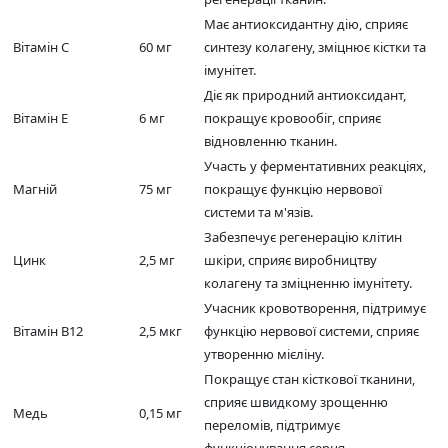
Має антиоксидантну дію, сприяє
Вітамін C
60 мг
синтезу колагену, зміцнює кістки та
імунітет.
Діє як природний антиоксидант,
Вітамін E
6 мг
покращує кровообіг, сприяє
відновленню тканин.
Участь у ферментативних реакціях,
Магній
75 мг
покращує функцію нервової
системи та м'язів.
Забезпечує регенерацію клітин
Цинк
2,5 мг
шкіри, сприяє виробництву
колагену та зміцненню імунітету.
Учасник кровотворення, підтримує
Вітамін B12
2,5 мкг
функцію нервової системи, сприяє
утворенню мієліну.
Покращує стан кісткової тканини,
сприяє швидкому зрощенню
Медь
0,15 мг
переломів, підтримує