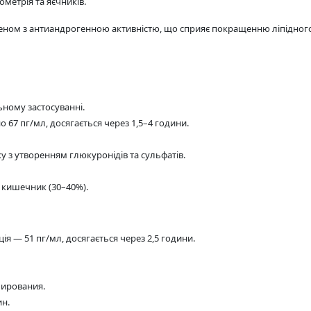
метрія та яєчників.
агеном з антиандрогенною активністю, що сприяє покращенню ліпідно
ному застосуванні.
67 пг/мл, досягається через 1,5–4 години.
у з утворенням глюкуронідів та сульфатів.
 кишечник (30–40%).
 — 51 пг/мл, досягається через 2,5 години.
лирования.
ин.