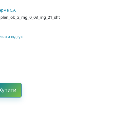
рма С.А
yt_plen_ob_2_mg_0_03_mg_21_sht
сати відгук
Купити