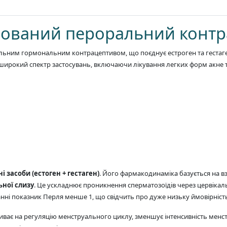
нований пероральний контр
ним гормональним контрацептивом, що поєднує естроген та гестаген 
 широкий спектр застосувань, включаючи лікування легких форм акне 
 засоби (естоген + гестаген)
. Його фармакодинаміка базується на вз
ьної слизу
. Це ускладнює проникнення сперматозоїдів через цервікал
ні показник Перля менше 1, що свідчить про дуже низьку ймовірність 
ливає на регуляцію менструального циклу, зменшує інтенсивність менс