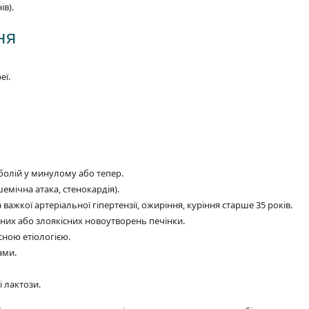
ів).
ня
еї.
болій у минулому або тепер.
емічна атака, стенокардія).
жкої артеріальної гіпертензії, ожиріння, куріння старше 35 років.
сних або злоякісних новоутворень печінки.
ною етіологією.
ами.
 лактози.