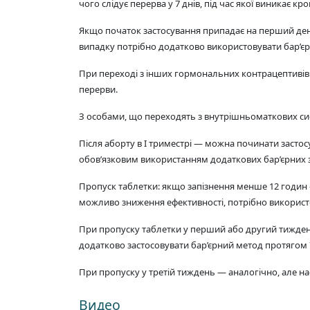
чого слідує перерва у 7 днів, під час якої виникає 
Якщо початок застосування припадає на перший ден
випадку потрібно додатково використовувати бар’єр
При переході з інших гормональних контрацептивів 
перерви.
З особами, що переходять з внутрішньоматкових сист
Після аборту в I триместрі — можна починати застос
обов’язковим використанням додаткових бар’єрних за
Пропуск таблетки: якщо запізнення менше 12 годин
можливо зниження ефективності, потрібно використо
При пропуску таблетки у перший або другий тижден
додатково застосовувати бар’єрний метод протягом 7
При пропуску у третій тиждень — аналогічно, але н
Видео