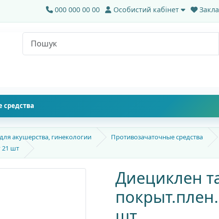
000 000 00 00
Особистий кабінет
Закла
 средства
 для акушерства, гинекологии
Противозачаточные средства
 21 шт
Диециклен т
покрыт.плен.
шт