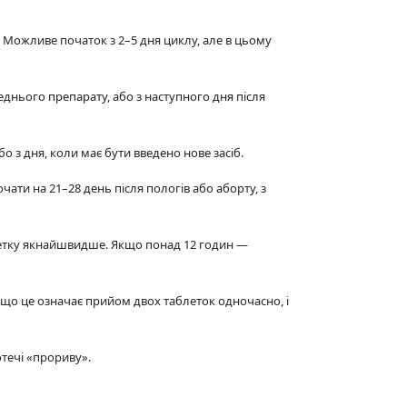
Можливе початок з 2–5 дня циклу, але в цьому
днього препарату, або з наступного дня після
 з дня, коли має бути введено нове засіб.
ати на 21–28 день після пологів або аборту, з
летку якнайшвидше. Якщо понад 12 годин —
що це означає прийом двох таблеток одночасно, і
течі «прориву».