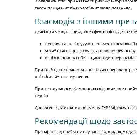
З обережністю:
при наявності ризик-факторів тромб
також при деяких гінекологічних захворюваннях.
Взаємодія з іншими пре
Деякі ліки можуть знижувати ефективність Диецикле
Препарати, що індукують ферменти печінки: бар
Антибіотики, що знижують кишково-печінкову ц
Інші лікарські засоби — циметидин, верапаміл,
При необхідності застосування таких препаратів рек
днів після його завершення.
При застосуванні рифампицина слід починати прийом
тижнів.
Диеногест є субстратом ферменту CYP3A4, тому інгіб
Рекомендації щодо застос
Препарат слід приймати внутрішньо, щодня, у один і