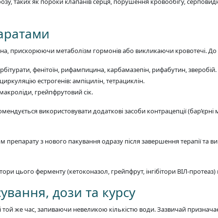
озу, таких як пороки клапанів серця, порушення кровообігу, серповидн
паратами
на, прискорюючи метаболізм гормонів або викликаючи кровотечі. До т
бітурати, фенітоїн, рифампицина, карбамазепін, рифабутин, зверобій.
иркуляцію естрогенів: ампіцилін, тетрациклін.
 макроліди, грейпфрутовий сік.
омендується використовувати додаткові засоби контрацепції (бар’єрні 
 препарату з нового пакування одразу після завершення терапії та 
ітори цього ферменту (кетоконазол, грейпфрут, інгібітори ВІЛ-протеаз
ування, дози та курсу
 той же час, запиваючи невеликою кількістю води. Зазвичай призначає