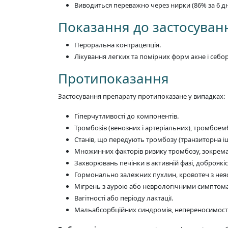
Виводиться переважно через нирки (86% за 6 дн
Показання до застосуван
Пероральна контрацепція.
Лікування легких та помірних форм акне і себор
Протипоказання
Застосування препарату протипоказане у випадках:
Гіперчутливості до компонентів.
Тромбозів (венозних і артеріальних), тромбоем
Станів, що передують тромбозу (транзиторна іш
Множинних факторів ризику тромбозу, зокрема ва
Захворювань печінки в активній фазі, доброякі
Гормонально залежних пухлин, кровотеч з неяс
Мігрень з аурою або неврологічними симптом
Вагітності або періоду лактації.
Мальабсорбційних синдромів, непереносимості