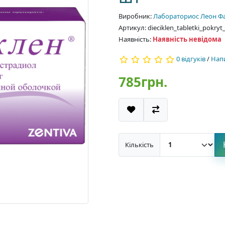
Виробник:
Лабораториос Леон Фа
Артикул: dieciklen_tabletki_pokr
Наявність:
Наявність невідома
0 відгуків
/
Напи
785грн.
Кількість