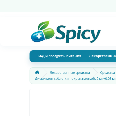
БАД и продукты питания
Лекарственные
Лекарственные средства
Средства
Диециклен таблетки покрыт.плен.об. 2 мг+0,03 мг