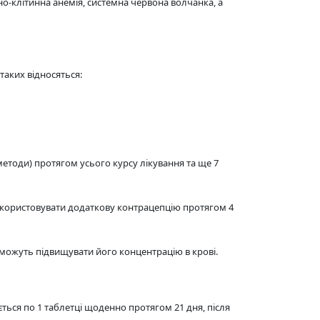
о-клітинна анемія, системна червона волчанка, а
аких відносяться:
методи) протягом усього курсу лікування та ще 7
використовувати додаткову контрацепцію протягом 4
) можуть підвищувати його концентрацію в крові.
ться по 1 таблетці щоденно протягом 21 дня, після