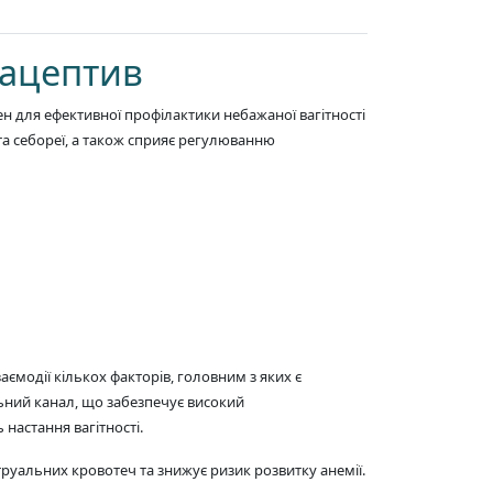
ацептив
для ефективної профілактики небажаної вагітності
та себореї, а також сприяє регулюванню
аємодії кількох факторів, головним з яких є
ьний канал, що забезпечує високий
настання вагітності.
труальних кровотеч та знижує ризик розвитку анемії.