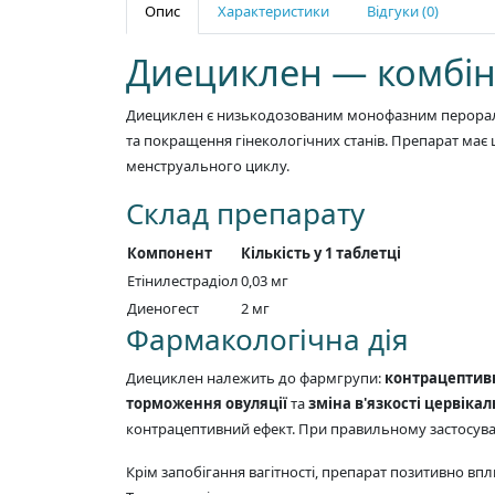
Опис
Характеристики
Відгуки (0)
Диециклен — комбі
Диециклен є низькодозованим монофазним перораль
та покращення гінекологічних станів. Препарат має
менструального циклу.
Склад препарату
Компонент
Кількість у 1 таблетці
Етінилестрадіол
0,03 мг
Диеногест
2 мг
Фармакологічна дія
Диециклен належить до фармгрупи:
контрацептивні
торможення овуляції
та
зміна в'язкості цервікал
контрацептивний ефект. При правильному застосуван
Крім запобігання вагітності, препарат позитивно вп