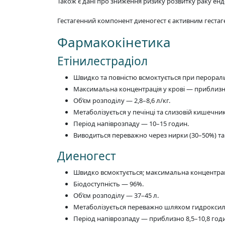
Також є дані про зниження ризику розвитку раку ендо
Гестагенний компонент диеногест є активним гест
Фармакокінетика
Етінилестрадіол
Швидко та повністю всмоктується при перораль
Максимальна концентрація у крові — приблизно 
Об’єм розподілу — 2,8–8,6 л/кг.
Метаболізується у печінці та слизовій кишечник
Період напіврозпаду — 10–15 годин.
Виводиться переважно через нирки (30–50%) та
Диеногест
Швидко всмоктується; максимальна концентрація
Біодоступність — 96%.
Об’єм розподілу — 37–45 л.
Метаболізується переважно шляхом гидрокси
Період напіврозпаду — приблизно 8,5–10,8 год