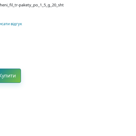
heni_fil_tr-pakety_po_1_5_g_20_sht
сати відгук
Купити