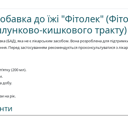
обавка до їжі "Фітолек" (Фі
шлунково-кишкового тракту)
вка (БАД), яка не є лікарським засобом. Вона розроблена для підтрим
лення. Перед застосуванням рекомендується проконсультуватися з ліка
’ятку (200 мл).
и.
а добу.
и на рік.
енти