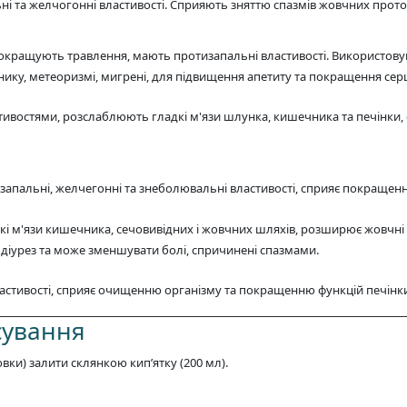
ні та желчогонні властивості. Сприяють зняттю спазмів жовчних прот
окращують травлення, мають протизапальні властивості. Використовую
нику, метеоризмі, мигрені, для підвищення апетиту та покращення серц
востями, розслаблюють гладкі м'язи шлунка, кишечника та печінки,
изапальні, желчегонні та знеболювальні властивості, сприяє покращен
дкі м'язи кишечника, сечовивідних і жовчних шляхів, розширює жовчні
діурез та може зменшувати болі, спричинені спазмами.
ластивості, сприяє очищенню організму та покращенню функцій печінк
сування
овки) залити склянкою кип’ятку (200 мл).