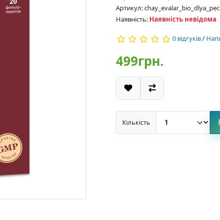
Артикул: chay_evalar_bio_dlya_pec
Наявність:
Наявність невідома
0 відгуків
/
Напи
499грн.
Кількість