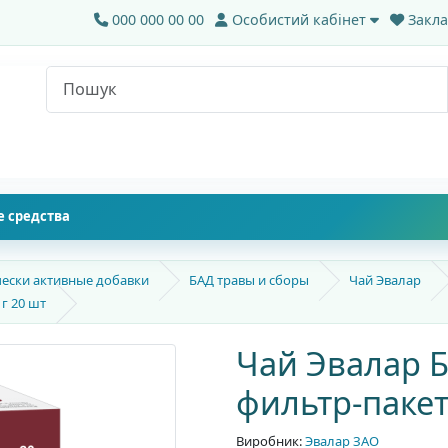
000 000 00 00
Особистий кабінет
Закла
 средства
ески активные добавки
БАД травы и сборы
Чай Эвалар
г 20 шт
Чай Эвалар 
фильтр-пакет
Виробник:
Эвалар ЗАО