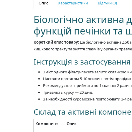
Опис
Характеристики
Відгуки (0)
Біологічно активна д
функцій печінки та 
Короткий опис товару:
Це біологічно активна доба
кишкового тракту та зняття спазмів у органах трав
Інструкція з застосування
Зміст одного фільтр-пакета залити склянкою кип
Настояти протягом 5-10 хвилин, потім процідит
Рекомендується приймати по 1 склянці 2 рази н
Тривалість курсу — 20 днів.
За необхідності курс можна повторювати 3-4 раз
Склад та активні компон
Компонент
Опис