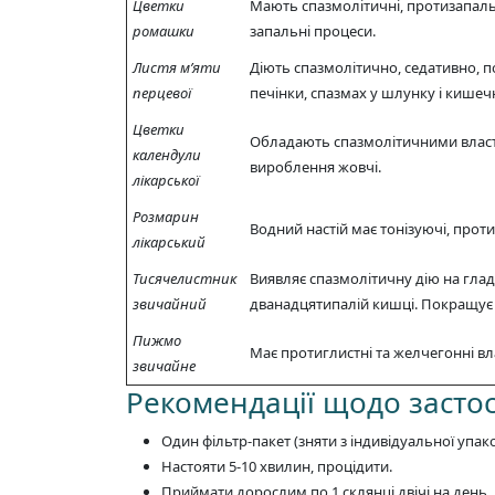
Цветки
Мають спазмолітичні, протизапаль
ромашки
запальні процеси.
Листя м’яти
Діють спазмолітично, седативно, п
перцевої
печінки, спазмах у шлунку і кишеч
Цветки
Обладають спазмолітичними власти
календули
вироблення жовчі.
лікарської
Розмарин
Водний настій має тонізуючі, прот
лікарський
Тисячелистник
Виявляє спазмолітичну дію на гла
звичайний
дванадцятипалій кишці. Покращує 
Пижмо
Має протиглистні та желчегонні в
звичайне
Рекомендації щодо засто
Один фільтр-пакет (зняти з індивідуальної упак
Настояти 5-10 хвилин, процідити.
Приймати дорослим по 1 склянці двічі на день.