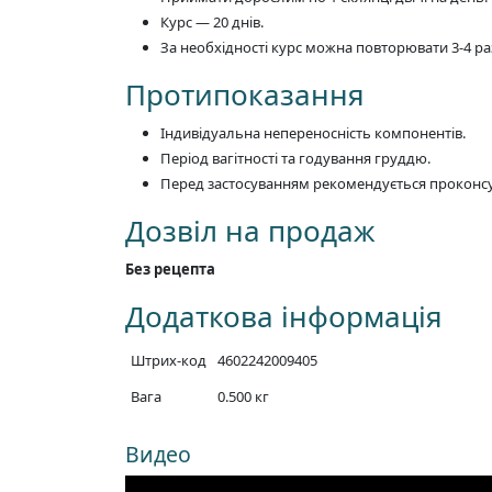
Курс — 20 днів.
За необхідності курс можна повторювати 3-4 раз
Протипоказання
Індивідуальна непереносність компонентів.
Період вагітності та годування груддю.
Перед застосуванням рекомендується проконсул
Дозвіл на продаж
Без рецепта
Додаткова інформація
Штрих-код
4602242009405
Вага
0.500 кг
Видео