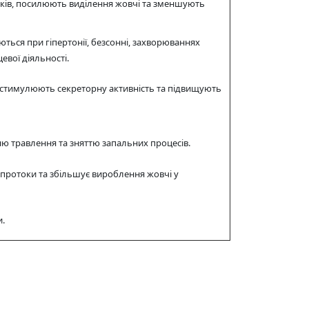
оків, посилюють виділення жовчі та зменшують
ться при гіпертонії, безсонні, захворюваннях
евої діяльності.
 стимулюють секреторну активність та підвищують
ню травлення та зняттю запальних процесів.
 протоки та збільшує вироблення жовчі у
и.