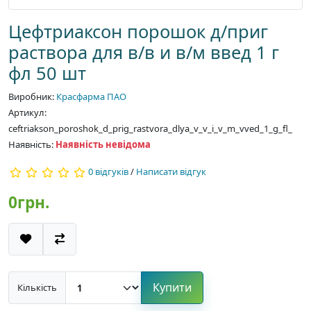
Цефтриаксон порошок д/приг
раствора для в/в и в/м введ 1 г
фл 50 шт
Виробник:
Красфарма ПАО
Артикул:
ceftriakson_poroshok_d_prig_rastvora_dlya_v_v_i_v_m_vved_1_g_fl_
Наявність:
Наявність невідома
0 відгуків
/
Написати відгук
0грн.
Купити
Кількість