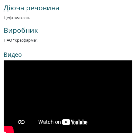
Діюча речовина
Цефтриаксон.
Виробник
ПАО "Красфарма".
Видео