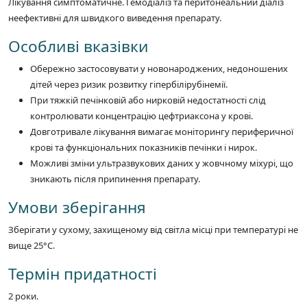
Лікування симптоматичне. Гемодіаліз та перитонеальний діаліз
неефективні для швидкого виведення препарату.
Особливі вказівки
Обережно застосовувати у новонароджених, недоношених
дітей через ризик розвитку гіпербілірубінемії.
При тяжкій печінковій або нирковій недостатності слід
контролювати концентрацію цефтриаксона у крові.
Довготривале лікування вимагає моніторингу периферичної
крові та функціональних показників печінки і нирок.
Можливі зміни ультразвукових даних у жовчному міхурі, що
зникають після припинення препарату.
Умови зберігання
Зберігати у сухому, захищеному від світла місці при температурі не
вище 25°C.
Термін придатності
2 роки.