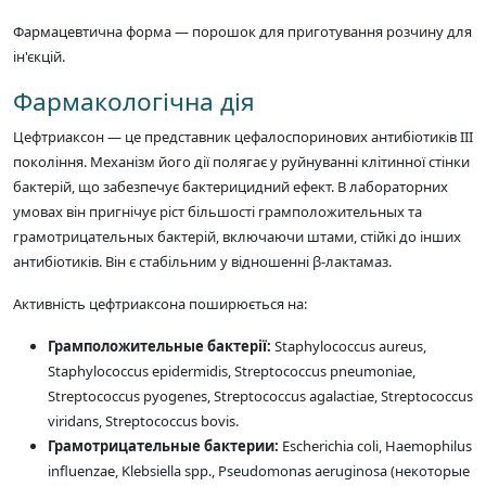
Фармацевтична форма — порошок для приготування розчину для
ін'єкцій.
Фармакологічна дія
Цефтриаксон — це представник цефалоспоринових антибіотиків III
покоління. Механізм його дії полягає у руйнуванні клітинної стінки
бактерій, що забезпечує бактерицидний ефект. В лабораторних
умовах він пригнічує ріст більшості грамположительных та
грамотрицательных бактерій, включаючи штами, стійкі до інших
антибіотиків. Він є стабільним у відношенні β-лактамаз.
Активність цефтриаксона поширюється на:
Грамположительные бактерії:
Staphylococcus aureus,
Staphylococcus epidermidis, Streptococcus pneumoniae,
Streptococcus pyogenes, Streptococcus agalactiae, Streptococcus
viridans, Streptococcus bovis.
Грамотрицательные бактерии:
Escherichia coli, Haemophilus
influenzae, Klebsiella spp., Pseudomonas aeruginosa (некоторые