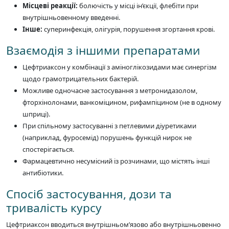
Місцеві реакції:
болючість у місці ін’єкції, флебіти при
внутрішньовенному введенні.
Інше:
суперинфекція, олігурія, порушення згортання крові.
Взаємодія з іншими препаратами
Цефтриаксон у комбінації з аміноглікозидами має синергізм
щодо грамотрицательних бактерій.
Можливе одночасне застосування з метронидазолом,
фторхінолонами, ванкоміцином, рифампіцином (не в одному
шприці).
При спільному застосуванні з петлевими діуретиками
(наприклад, фуросемід) порушень функцій нирок не
спостерігається.
Фармацевтично несумісний із розчинами, що містять інші
антибіотики.
Спосіб застосування, дози та
тривалість курсу
Цефтриаксон вводиться внутрішньом’язово або внутрішньовенно