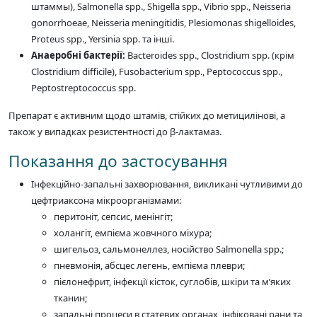
штаммы), Salmonella spp., Shigella spp., Vibrio spp., Neisseria
gonorrhoeae, Neisseria meningitidis, Plesiomonas shigelloides,
Proteus spp., Yersinia spp. та інші.
Анаеробні бактерії:
Bacteroides spp., Clostridium spp. (крім
Clostridium difficile), Fusobacterium spp., Peptococcus spp.,
Peptostreptococcus spp.
Препарат є активним щодо штамів, стійких до метицилінові, а
також у випадках резистентності до β-лактамаз.
Показання до застосування
Інфекційно-запальні захворювання, викликані чутливими до
цефтриаксона мікроорганізмами:
перитоніт, сепсис, менінгіт;
холангіт, емпієма жовчного міхура;
шигельоз, сальмонеллез, носійство Salmonella spp.;
пневмонія, абсцес легень, емпієма плеври;
пієлонефрит, інфекції кісток, суглобів, шкіри та м’яких
тканин;
запальні процеси в статевих органах, інфіковані рани та