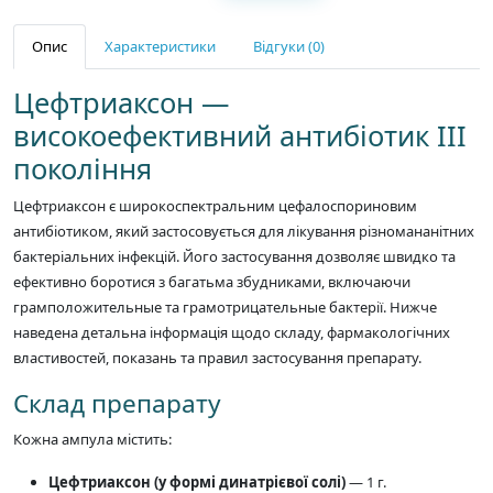
Опис
Характеристики
Відгуки (0)
Цефтриаксон —
високоефективний антибіотик III
покоління
Цефтриаксон є широкоспектральним цефалоспориновим
антибіотиком, який застосовується для лікування різномананітних
бактеріальних інфекцій. Його застосування дозволяє швидко та
ефективно боротися з багатьма збудниками, включаючи
грамположительные та грамотрицательные бактерії. Нижче
наведена детальна інформація щодо складу, фармакологічних
властивостей, показань та правил застосування препарату.
Склад препарату
Кожна ампула містить:
Цефтриаксон (у формі динатрієвої солі)
— 1 г.