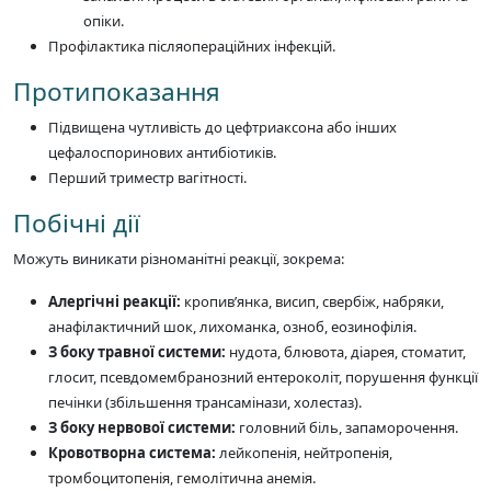
опіки.
Профілактика післяопераційних інфекцій.
Протипоказання
Підвищена чутливість до цефтриаксона або інших
цефалоспоринових антибіотиків.
Перший триместр вагітності.
Побічні дії
Можуть виникати різноманітні реакції, зокрема:
Алергічні реакції:
кропив’янка, висип, свербіж, набряки,
анафілактичний шок, лихоманка, озноб, еозинофілія.
З боку травної системи:
нудота, блювота, діарея, стоматит,
глосит, псевдомембранозний ентероколіт, порушення функції
печінки (збільшення трансамінази, холестаз).
З боку нервової системи:
головний біль, запаморочення.
Кровотворна система:
лейкопенія, нейтропенія,
тромбоцитопенія, гемолітична анемія.