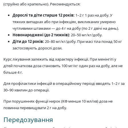
(струйно або крапельно). Рекомендується:
Дорослі та діти старше 12 років:
1–2 г 1 раз на добу. У
тяжких випадках або при інфекціях, викликаних умерено
чутливими штамами — до 4 г на добу (по 2 г двічі на день).
Новонароджені (до 2 тижнів):
20–50 мг/кг/добу.
Діти до 12 років:
20–80 мг/кг/добу. При масі тіла понад 50 кг
застосовують дорослі дози.
Курс лікування залежить від характеру інфекції. При менінгіті у
дітей початкова доза становить 100 мг/кг один раз на добу, але не
більше 4 г.
Для профілактики інфекцій в операційному періоді вводять 1–2 г за
30–90 хвилин до операції.
При порушеннях функції нирок (КФ менше 10 мл/хв) доза не
повинна перевищувати 2 г на добу.
Передозування