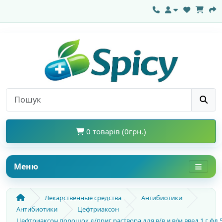
0 товарів (0грн.)
Меню
Лекарственные средства
Антибиотики
Антибиотики
Цефтриаксон
Цефтриаксон порошок д/приг раствора для в/в и в/м введ 1 г фл 