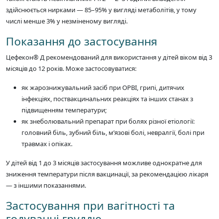
здійснюється нирками — 85–95% у вигляді метаболітів, у тому
числі менше 3% у незміненому вигляді.
Показання до застосування
Цефекон® Д рекомендований для використання у дітей віком від 3
місяців до 12 років. Може застосовуватися:
як жарознижувальний засіб при ОРВІ, грипі, дитячих
інфекціях, поствакцинальних реакціях та інших станах з
підвищенням температури;
як знеболювальний препарат при болях різної етіології:
головний біль, зубний біль, м’язові болі, невралгії, болі при
травмах і опіках.
У дітей від 1 до 3 місяців застосування можливе однократне для
зниження температури після вакцинації, за рекомендацією лікаря
— з іншими показаннями.
Застосування при вагітності та
годуванні груддю