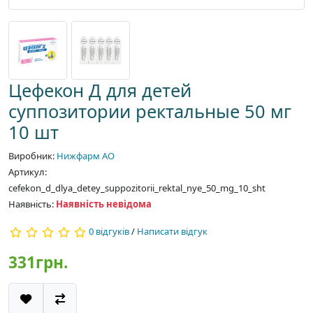
Цефекон Д для детей
суппозитории ректальные 50 мг
10 шт
Виробник:
Нижфарм АО
Артикул:
cefekon_d_dlya_detey_suppozitorii_rektal_nye_50_mg_10_sht
Наявність:
Наявність невідома
0 відгуків
/
Написати відгук
331грн.