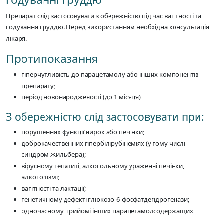
Препарат слід застосовувати з обережністю під час вагітності та
годування груддю. Перед використанням необхідна консультація
лікаря.
Протипоказання
гіперчутливість до парацетамолу або інших компонентів
препарату;
період новонародженості (до 1 місяця)
З обережністю слід застосовувати при:
порушеннях функції нирок або печінки;
доброкачественних гіпербілірубінеміях (у тому числі
синдром Жильбера);
вірусному гепатиті, алкогольному ураженні печінки,
алкоголізмі;
вагітності та лактації;
генетичному дефекті глюкозо-6-фосфатдегідрогенази;
одночасному прийомі інших парацетамолсодержащих