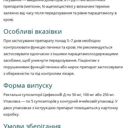
препаратів (метіонін, N-ацетилцистеїн) у визначені терміни
залежно від часу після передозування та рівня парацетамолу в
крові.
Особливі вказівки
При застосуванні препарату понад 5–7 днів необхідно
контролювати функцію печінки та крові. Не рекомендується
застосовувати одночасно з іншими парацетамолсодержащими
засобами, щоб уникнути передозування. Пацієнтам з
порушеннями функцій печінки або нирок препарат застосовувати
з обережністю та під контролем лікаря.
Форма випуску
Ректальні супозиторії Цефекон® Д по 50 мг, 100 мг або 250 мг.
Упаковка — по 5 супозиторіїв у контурній ячейковій упаковці. У
двох упаковках з інструкцією препарат поміщається у картонну
коробку.
Умови зберігання