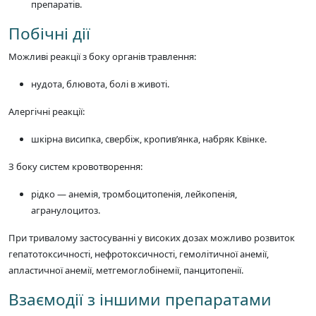
препаратів.
Побічні дії
Можливі реакції з боку органів травлення:
нудота, блювота, болі в животі.
Алергічні реакції:
шкірна висипка, свербіж, кропив’янка, набряк Квінке.
З боку систем кровотворення:
рідко — анемія, тромбоцитопенія, лейкопенія,
агранулоцитоз.
При тривалому застосуванні у високих дозах можливо розвиток
гепатотоксичності, нефротоксичності, гемолітичної анемії,
апластичної анемії, метгемоглобінемії, панцитопенії.
Взаємодії з іншими препаратами