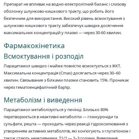
Препарат не впливає на водно-електролітний баланс і слизову
оболонку шлунково-кишкового тракту, що робить його
безпечним для використання. Високий рівень всмоктування з
шлунково-кишкового тракту забезпечує швидке досягнення
максимальних концентрацій у плазмі — через 30-60 хвилин.
Фармакокінетика
Всмоктування і розподіл
Парацетамол швидко і майже повністю всмоктується з ЖКТ.
Максимальна концентрація (Cmax) досягається через 30–60
хвилин. Связывание з білками плазми становить 15%. Проникає
через гематоенцефалічний бар’єр.
Метаболізм і виведення
Парацетамол метаболізується у печінці. Близько 80%
перетворюється в неактивні метаболіти — глюкуроніди та
сульфати, решта — проходить через реакції гідроксилювання з
утворенням активних метаболітів, які кон’югують з глутатіоном і
також стають неактивними. T1/2 — 2–3 години. Виведення