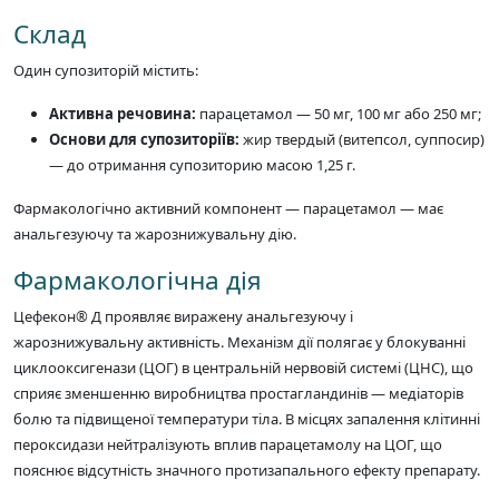
Склад
Один супозиторій містить:
Активна речовина:
парацетамол — 50 мг, 100 мг або 250 мг;
Основи для супозиторіїв:
жир твердый (витепсол, суппосир)
— до отримання супозиторию масою 1,25 г.
Фармакологічно активний компонент — парацетамол — має
анальгезуючу та жарознижувальну дію.
Фармакологічна дія
Цефекон® Д проявляє виражену анальгезуючу і
жарознижувальну активність. Механізм дії полягає у блокуванні
циклооксигенази (ЦОГ) в центральній нервовій системі (ЦНС), що
сприяє зменшенню виробництва простагландинів — медіаторів
болю та підвищеної температури тіла. В місцях запалення клітинні
пероксидази нейтралізують вплив парацетамолу на ЦОГ, що
пояснює відсутність значного протизапального ефекту препарату.