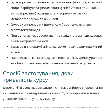
Індуктори мікросомального окиснення (фенитоїн, етиловий
спирт, барбітурати, рифампіцин, фенілбутазон, трициклічні
антидепресанти) підвищують утворення активних
метаболітів і ризик токсичності.
Ізолюбимі препарати (циметидин) зменшують ризик
гепатотоксичної дії.
При одночасному застосуванні з саліцилатами підвищується
ризик нефротоксичності.
Взаємодія з хлорамфеніколом може посилювати токсичний
вплив.
Парацетамол може знижувати ефективність урикозуричних
засобів і посилювати ефекти непрямих антикоагулянтів.
Спосіб застосування, дози і
тривалість курсу
Цефекон® Д вводять ректально після самостійного спорожнення
кишечника або очищувальної клізми. Супозиторій витягують з
упаковки і вводять у пряму кишку.