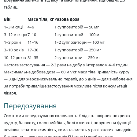
Дозування залежить від віку та маси тіла дитини, відповідно до
таблиці:
Вік
Маса тіла, кг
Разова доза
1–3 місяці
4–6
1 суппозиторій — 50 мг
3–12 місяців
7–10
1 суппозиторій — 100 мг
1–3 роки
11–16
1–2 суппозитори — 100 мг
3–10 років
17–30
1 суппозиторій — 250 мг
10–12 років
31–35
2 суппозитори — 250 мг
Частота застосування — 2-3 рази на добу з інтервалом 4–6 годин.
Максимальна добова доза — 60 мг/кг маси тіла. Тривалість курсу
— 3 дні для жарознижувальної терапії, до 5 днів — для знеболення.
За потреби триваліше застосування можливе після консультації
лікаря.
Передозування
Симптоми передозування включають: блідість шкірних покривів,
нудоту, блювоту, головний біль, болі в животі, порушення функції
печінки, гепатотоксичність, кома та смерть у разі важких випадків.
Лікування — введення донаторів SH-груп і метаболічних