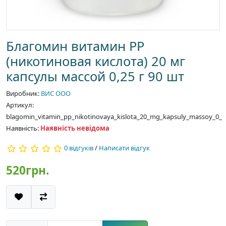
Благомин витамин PP
(никотиновая кислота) 20 мг
капсулы массой 0,25 г 90 шт
Виробник:
ВИС ООО
Артикул:
blagomin_vitamin_pp_nikotinovaya_kislota_20_mg_kapsuly_massoy_0_
Наявність:
Наявність невідома
0 відгуків
/
Написати відгук
520грн.