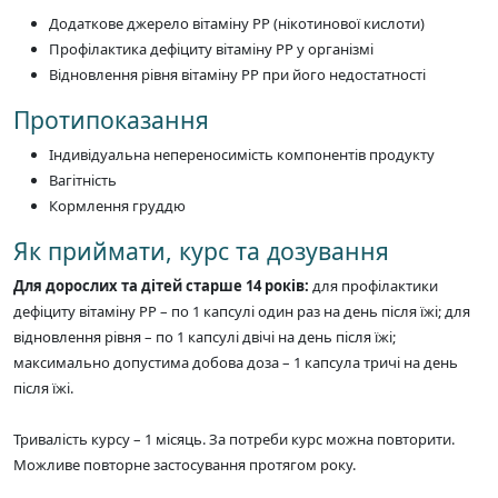
Додаткове джерело вітаміну РР (нікотинової кислоти)
Профілактика дефіциту вітаміну РР у організмі
Відновлення рівня вітаміну РР при його недостатності
Протипоказання
Індивідуальна непереносимість компонентів продукту
Вагітність
Кормлення груддю
Як приймати, курс та дозування
Для дорослих та дітей старше 14 років:
для профілактики
дефіциту вітаміну РР – по 1 капсулі один раз на день після їжі; для
відновлення рівня – по 1 капсулі двічі на день після їжі;
максимально допустима добова доза – 1 капсула тричі на день
після їжі.
Тривалість курсу – 1 місяць. За потреби курс можна повторити.
Можливе повторне застосування протягом року.