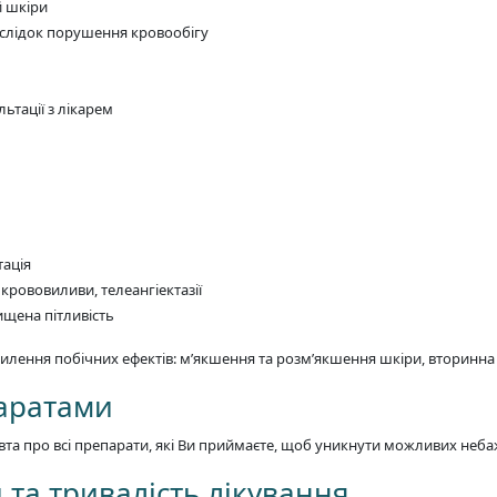
й шкіри
аслідок порушення кровообігу
ьтації з лікарем
тація
крововиливи, телеангіектазії
вищена пітливість
илення побічних ефектів: м’якшення та розм’якшення шкіри, вторинна 
паратами
та про всі препарати, які Ви приймаєте, щоб уникнути можливих неба
 та тривалість лікування