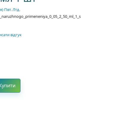
) Пвт. Лтд.
ya_naruzhnogo_primeneniya_0_05_2_50_ml_1_s
сати відгук
Купити