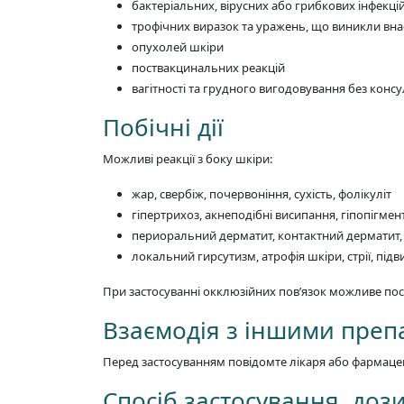
бактеріальних, вірусних або грибкових інфекці
трофічних виразок та уражень, що виникли вн
опухолей шкіри
поствакцинальних реакцій
вагітності та грудного вигодовування без консул
Побічні дії
Можливі реакції з боку шкіри:
жар, свербіж, почервоніння, сухість, фолікуліт
гіпертрихоз, акнеподібні висипання, гіпопігмен
периоральний дерматит, контактний дерматит, 
локальний гирсутизм, атрофія шкіри, стрії, під
При застосуванні окклюзійних пов’язок можливе пос
Взаємодія з іншими пре
Перед застосуванням повідомте лікаря або фармацев
Спосіб застосування, дози