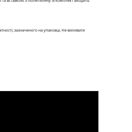
 та вставкою з поліетилену. В комплект входить
атності, зазначеного на упаковці. Не виливати