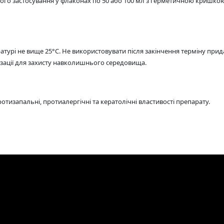
ого застосування у флаконах по 50 або 100 мл з герметичною кришкою
атурі не вище 25°C. Не використовувати після закінчення терміну прид
ізації для захисту навколишнього середовища.
тизапальні, протиалергічні та кератолічні властивості препарату.