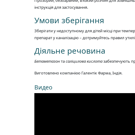
Прозорий, безбарвний, в’язкий розчин для зовнішнь
інструкція для застосування.
Умови зберігання
Зберігати у недоступному для дітей місці при темпер
препарат у каналізацію – дотримуйтесь правил утил
Діяльне речовина
Бетаметазон
та
саліцилова кислота
забезпечують про
Виготовлено компанією Галентік Фарма, Індія.
Видео