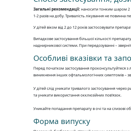
Загальні рекомендації:
наносити тонким шаром 2 ра
1-2 разів на добу. Тривалість лікування не повинна 
У дітей віком від 2 до 12 років застосовувати препар
Випадкове застосування більшої кількості препарату
наднирникової системи. При передозуванні – зверніт
Особливі вказівки та зап
Перед початком застосування проконсультуйтеся з лі
виникнення інших офтальмологічних симптомів – зв
У дітей слід уникати тривалого застосування через р
та уникати використання окклюзійних пов’язок.
Уникайте попадання препарату в очі та на слизові о
Форма випуску