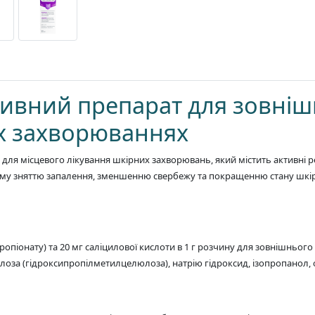
тивний препарат для зовніш
х захворюваннях
 для місцевого лікування шкірних захворювань, який містить активні
кому зняттю запалення, зменшенню свербежу та покращенню стану шкір
ропіонату) та 20 мг саліцилової кислоти в 1 г розчину для зовнішнього
лоза (гідроксипропілметилцелюлоза), натрію гідроксид, ізопропанол,